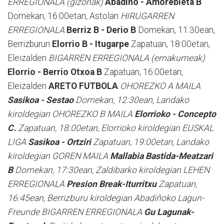
ERREGIONALA (gizonak)
Abadiño - Amorebieta B
Domekan, 16:00etan, Astolan
HIRUGARREN
ERREGIONALA
Berriz B - Derio B
Domekan, 11:30ean,
Berrizburun
Elorrio B - Itugarpe
Zapatuan, 18:00etan,
Eleizalden
BIGARREN ERREGIONALA (emakumeak)
Elorrio - Berrio Otxoa B
Zapatuan, 16:00etan,
Eleizalden
ARETO FUTBOLA
OHOREZKO A MAILA
Sasikoa - Sestao
Domekan, 12:30ean, Landako
kiroldegian
OHOREZKO B MAILA
Elorrioko - Concepto
C.
Zapatuan, 18:00etan, Elorrioko kiroldegian
EUSKAL
LIGA
Sasikoa - Ortziri
Zapatuan, 19:00etan, Landako
kiroldegian
GOREN MAILA
Mallabia Bastida-Meatzari
B
Domekan, 17:30ean, Zaldibarko kiroldegian
LEHEN
ERREGIONALA
Presion Break-Iturritxu
Zapatuan,
16:45ean, Berrizburu kiroldegian Abadiñoko Lagun-
Freunde
BIGARREN ERREGIONALA
Gu Lagunak-