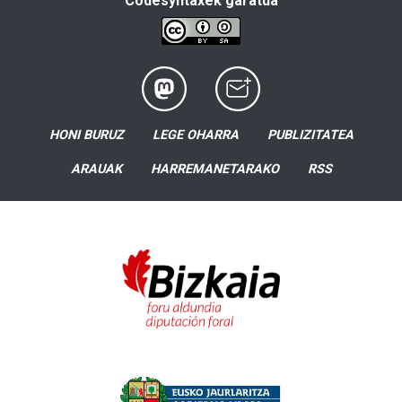
Codesyntaxek garatua
HONI BURUZ
LEGE OHARRA
PUBLIZITATEA
ARAUAK
HARREMANETARAKO
RSS