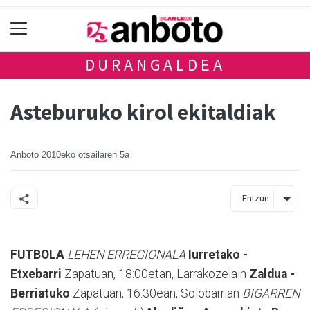
DURANGALDEA
Asteburuko kirol ekitaldiak
Anboto
2010eko otsailaren 5a
Entzun
FUTBOLA
LEHEN ERREGIONALA
Iurretako -
Etxebarri
Zapatuan, 18:00etan, Larrakozelain
Zaldua -
Berriatuko
Zapatuan, 16:30ean, Solobarrian
BIGARREN