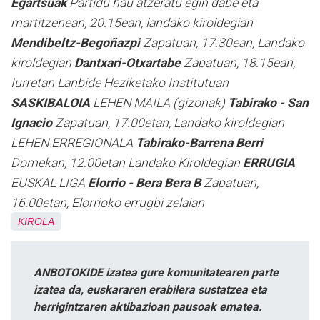
Egartsuak
Partidu hau atzeratu egin dabe eta
martitzenean, 20:15ean, landako kiroldegian
Mendibeltz-Begoñazpi
Zapatuan, 17:30ean, Landako
kiroldegian
Dantxari-Otxartabe
Zapatuan, 18:15ean,
Iurretan Lanbide Heziketako Institutuan
SASKIBALOIA
LEHEN MAILA (gizonak)
Tabirako - San
Ignacio
Zapatuan, 17:00etan, Landako kiroldegian
LEHEN ERREGIONALA
Tabirako-Barrena Berri
Domekan, 12:00etan Landako Kiroldegian
ERRUGIA
EUSKAL LIGA
Elorrio - Bera Bera B
Zapatuan,
16:00etan, Elorrioko errugbi zelaian
KIROLA
ANBOTOKIDE izatea gure komunitatearen parte
izatea da, euskararen erabilera sustatzea eta
herrigintzaren aktibazioan pausoak ematea.