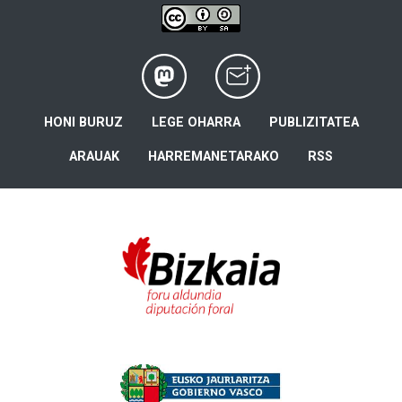
HONI BURUZ
LEGE OHARRA
PUBLIZITATEA
ARAUAK
HARREMANETARAKO
RSS