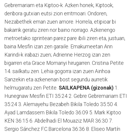
Gebremariam eta Kiptoo-k. Azken honek, Kiptook,
denbora gutxian eutsi zion erritmoari. Ondoren,
Nezabethek eman zuen amore. Horrela, etipioar bi
bakarrik geratu ziren nor baino norrago. Azkenengo
metroetako sprintean parez pare ibili ziren eta, justuan,
baina Mesfin izan zen garaile. Emakumeetan Ann
Karindi-k irabazi zuen; Adrienne Herzog izan zen
bigarren eta Grace Momanyi hirugarren. Cristina Petite
14. sailkatu zen. Lehia gogorra izan zuen Ainhoa
Sanzekin eta azkenenan bost segundu aurretik
helmugaratu zen Petite.
SAILKAPENA (gizonak)
1.
Hunegnaw Mesfin ETI 35:24 2. Gebre Gebremariam ETI
35:24 3. Alemayehu Bezabeh Bikila Toledo 35:50 4.
Ayad Lamdassem Bikila Toledo 36:09 5. Mark Kiptoo
KEN 36:15 6. Abdelhadi El Mouaziz MAR 36:30 7.
Sergio Sánchez F.C.Barcelona 36:36 8. Eliseo Martín