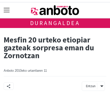
DURANGALDEA
Mesfin 20 urteko etiopiar
gazteak sorpresa eman du
Zornotzan
Anboto
2010eko urtarrilaren 11
Entzun