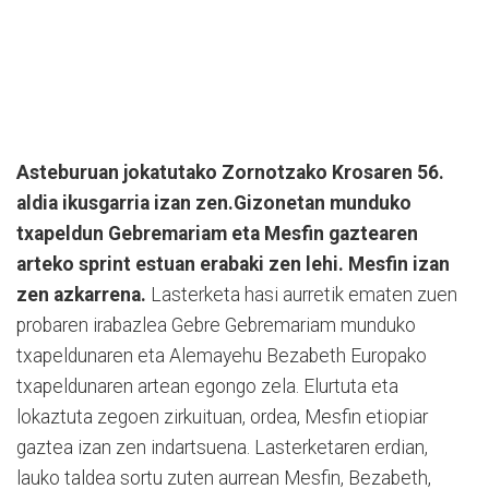
Asteburuan jokatutako Zornotzako Krosaren 56.
aldia ikusgarria izan zen.Gizonetan munduko
txapeldun Gebremariam eta Mesfin gaztearen
arteko sprint estuan erabaki zen lehi. Mesfin izan
zen azkarrena.
Lasterketa hasi aurretik ematen zuen
probaren irabazlea Gebre Gebremariam munduko
txapeldunaren eta Alemayehu Bezabeth Europako
txapeldunaren artean egongo zela. Elurtuta eta
lokaztuta zegoen zirkuituan, ordea, Mesfin etiopiar
gaztea izan zen indartsuena. Lasterketaren erdian,
lauko taldea sortu zuten aurrean Mesfin, Bezabeth,