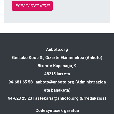
EGIN ZAITEZ KIDE!
Anboto.org
Gertuko Koop S., Gizarte Ekimenekoa (Anboto)
Bixente Kapanaga, 9
48215 Iurreta
94-681 65 58 |
anboto@anboto.org
(Administrazioa
eta banaketa)
94-623 25 23 |
astekaria@anboto.org
(Erredakzioa)
Codesyntaxek garatua