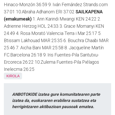
Hinaco-Monzón 36:59 9. Iván Fernández Strands.com
37:01 10.Abraha Adhanom ERI 37:02
SAILKAPENA
(emakumeak)
1. Ann Karindi Mwangi KEN 24:22 2.
Adrienne Herzog HOL 24:33 3. Grace Momanyi KEN
24:49 4. Rosa Morató Valencia Terra i Mar 25:17 5.
Btissam Lakhouad MAR 25:35 6. Bouchra Chaabi MAR
25:46 7. Aicha Bani MAR 25:58 8. Jacqueline Martín
F.C.Barcelona 26:18 9. Iris Fuentes-Pila Santutxu-
Ercoreca 26:22 10.Zulema Fuentes-Pila Piélagos
Inelecma 26:25
KIROLA
ANBOTOKIDE izatea gure komunitatearen parte
izatea da, euskararen erabilera sustatzea eta
herrigintzaren aktibazioan pausoak ematea.