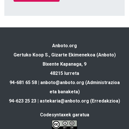
Anboto.org
Gertuko Koop S., Gizarte Ekimenekoa (Anboto)
Bixente Kapanaga, 9
48215 Iurreta
94-681 65 58 |
anboto@anboto.org
(Administrazioa
eta banaketa)
94-623 25 23 |
astekaria@anboto.org
(Erredakzioa)
Codesyntaxek garatua