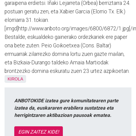
garaipena erdietsi. Iñaki Lejarreta (Orbea) berriztarra 24.
postuan geratu zen, eta Xabier Garcia (Elorrio Tx. Elk.)
elorriarra 31. tokian.
[imgd]http://www.anboto.org/images/6800/6872/1.jpg[/i
Bestalde, eskualdeko gainerako ordezkariek ere paper
ona bete zuten. Peio Goikoetxea (Cons. Baltar)
ermuarrak zilarrezko domina lortu zuen gazte mailan,
eta Bizkaia-Durango taldeko Amaia Martiodak
brontzezko domina eskuratu zuen 23 urtez azpikoetan.
KIROLA
ANBOTOKIDE izatea gure komunitatearen parte
izatea da, euskararen erabilera sustatzea eta
herrigintzaren aktibazioan pausoak ematea.
EGIN ZAITEZ KIDE!