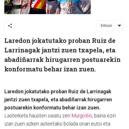
Entzun
Laredon jokatutako proban Ruiz de
Larrinagak jantzi zuen txapela, eta
abadiñarrak hirugarren postuarekin
konformatu behar izan zuen.
Laredon jokatutako proban Ruiz de Larrinagak
jantzi zuen txapela, eta abadiñarrak hirugarren
postuarekin konformatu behar izan zuen.
Lasterketa hausten saiatu zen
Murgoitio
, baina ezin
izan zuen azken asteetako bolada onari eutsi eta