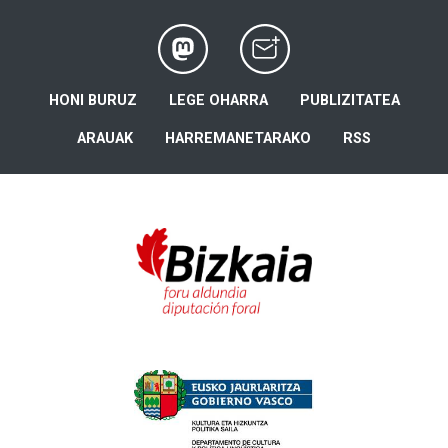
HONI BURUZ
LEGE OHARRA
PUBLIZITATEA
ARAUAK
HARREMANETARAKO
RSS