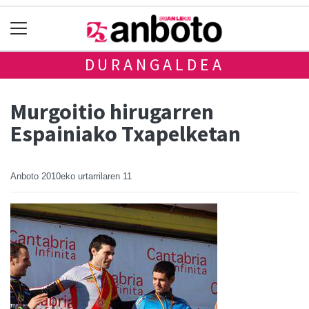
DURANGALDEA
Murgoitio hirugarren
Espainiako Txapelketan
Anboto
2010eko urtarrilaren 11