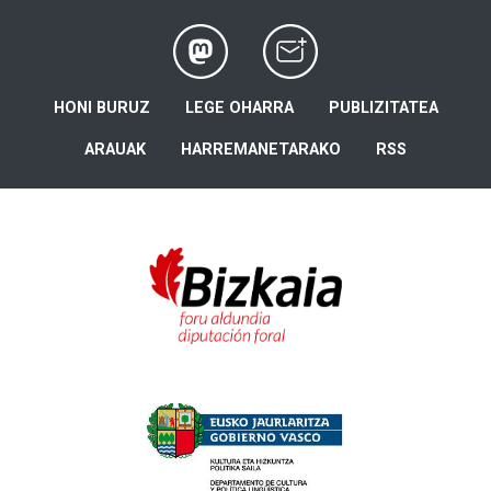
HONI BURUZ
LEGE OHARRA
PUBLIZITATEA
ARAUAK
HARREMANETARAKO
RSS