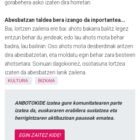
gorabehera asko izaten dira horretan.
Abesbatzan taldea bera izango da inportantea...
Bai, lortzen zailena ere bai: ahots bakarra balitz legez
entzun behar du jendeak; edo lau ahots mota behar
badira, lau bailiran. Oso ahots mota desberdinak aritzen
dira abesbatzetan, eta moldatu egin behar zara besteen
ahotsetara. Soinuari dagokionez, osotasuna lortzea
izaten da abesbatzen lanik zailena.
KULTURA
BIZKAIA
ANBOTOKIDE izatea gure komunitatearen parte
izatea da, euskararen erabilera sustatzea eta
herrigintzaren aktibazioan pausoak ematea.
EGIN ZAITEZ KIDE!