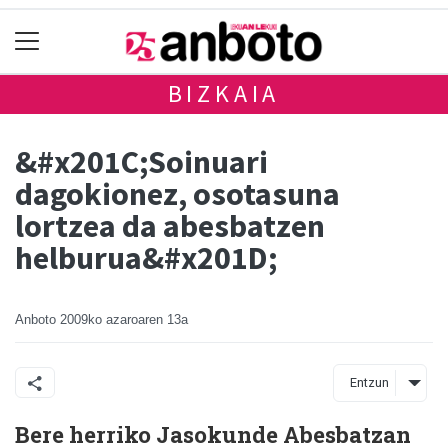
BIZKAIA
&#x201C;Soinuari
dagokionez, osotasuna
lortzea da abesbatzen
helburua&#x201D;
Anboto
2009ko azaroaren 13a
Entzun
Bere herriko Jasokunde Abesbatzan