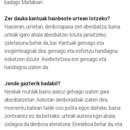
badago Mallabian.
Zer dauka kantuak hainbeste urtean lotzeko?
Hasieran, umetan, denborapasa zen abesbatza, baina
urteak igaro ahala abesbatzei lotuta jarraitzeko
zaletasuna behar da, bai. Kantuak geroago eta
exigenteagoak dira, geroago eta esfortzu handiagoa
eskatzen dizute. Asebetetzea ere geroago eta
handiagoa izaten da.
Jende gazterik badabil?
Neskak mutilak baino askoz gehiago izaten gara
abesbatzetan. Askotan denboraldiak izaten dira;
momentu batean talde oso polita egon daiteke, baina
zoritxarrez ez da betirako: urteak aurrera egin ahala
zailagoa da denbora ateratzea. Erreleboa behar da, eta