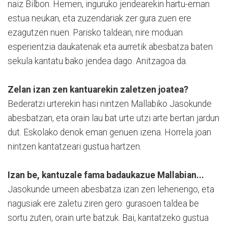
naiz Bilbon. Hemen, inguruko jendearekin hartu-eman
estua neukan, eta zuzendariak zer gura zuen ere
ezagutzen nuen. Parisko taldean, nire moduan
esperientzia daukatenak eta aurretik abesbatza baten
sekula kantatu bako jendea dago. Anitzagoa da.
Zelan izan zen kantuarekin zaletzen joatea?
Bederatzi urterekin hasi nintzen Mallabiko Jasokunde
abesbatzan, eta orain lau bat urte utzi arte bertan jardun
dut. Eskolako denok eman genuen izena. Horrela joan
nintzen kantatzeari gustua hartzen.
Izan be, kantuzale fama badaukazue Mallabian...
Jasokunde umeen abesbatza izan zen lehenengo, eta
nagusiak ere zaletu ziren gero: gurasoen taldea be
sortu zuten, orain urte batzuk. Bai, kantatzeko gustua