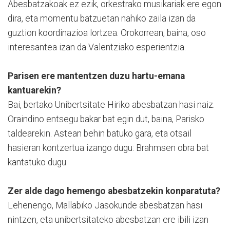
Abesbatzakoak ez ezik, orkestrako musikariak ere egon
dira, eta momentu batzuetan nahiko zaila izan da
guztion koordinazioa lortzea. Orokorrean, baina, oso
interesantea izan da Valentziako esperientzia.
Parisen ere mantentzen duzu hartu-emana
kantuarekin?
Bai, bertako Unibertsitate Hiriko abesbatzan hasi naiz.
Oraindino entsegu bakar bat egin dut, baina, Parisko
taldearekin. Astean behin batuko gara, eta otsail
hasieran kontzertua izango dugu: Brahmsen obra bat
kantatuko dugu.
Zer alde dago hemengo abesbatzekin konparatuta?
Lehenengo, Mallabiko Jasokunde abesbatzan hasi
nintzen, eta unibertsitateko abesbatzan ere ibili izan