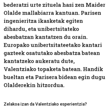
bederatzi urte zituela hasi zen Maider
Olalde mallabiarra kantuan. Parisen
ingenieritza ikasketak egiten
dihardu, eta unibertsitateko
abesbatzan kantatzen du orain.
Europako unibertsitateetako kantari
gazteek osatutako abesbatza batean
kantatzeko aukeratu dute,
Valentziako topaketa batean. Handik
bueltan eta Parisera bidean egin dugu
Olalderekin hitzordua.
Zelakoa izan da Valentziako esperientzia?