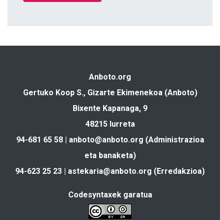
Anboto.org
Gertuko Koop S., Gizarte Ekimenekoa (Anboto)
Bixente Kapanaga, 9
48215 Iurreta
94-681 65 58 |
anboto@anboto.org
(Administrazioa
eta banaketa)
94-623 25 23 |
astekaria@anboto.org
(Erredakzioa)
Codesyntaxek garatua