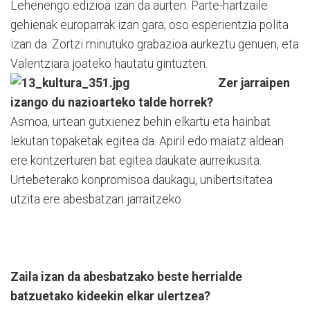
Lehenengo edizioa izan da aurten. Parte-hartzaile
gehienak europarrak izan gara; oso esperientzia polita
izan da. Zortzi minutuko grabazioa aurkeztu genuen, eta
Valentziara joateko hautatu gintuzten.
Zer jarraipen
izango
du nazioarteko talde horrek?
Asmoa, urtean gutxienez behin elkartu eta hainbat
lekutan topaketak egitea da. Apiril edo maiatz aldean
ere kontzerturen bat egitea daukate aurreikusita.
Urtebeterako konpromisoa daukagu, unibertsitatea
utzita ere abesbatzan jarraitzeko.
Zaila izan da abesbatzako beste herrialde
batzuetako kideekin elkar ulertzea?