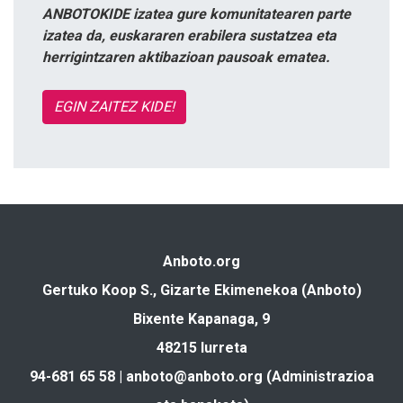
ANBOTOKIDE izatea gure komunitatearen parte
izatea da, euskararen erabilera sustatzea eta
herrigintzaren aktibazioan pausoak ematea.
EGIN ZAITEZ KIDE!
Anboto.org
Gertuko Koop S., Gizarte Ekimenekoa (Anboto)
Bixente Kapanaga, 9
48215 Iurreta
94-681 65 58 |
anboto@anboto.org
(Administrazioa