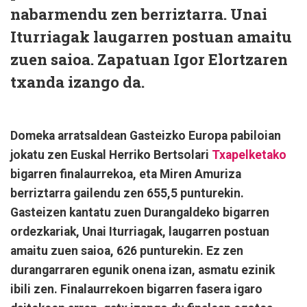
nabarmendu zen berriztarra. Unai
Iturriagak laugarren postuan amaitu
zuen saioa. Zapatuan Igor Elortzaren
txanda izango da.
Domeka
arratsaldean Gasteizko Europa pabiloian
jokatu zen Euskal Herriko Bertsolari
Txapelketako
bigarren finalaurrekoa, eta Miren Amuriza
berriztarra gailendu zen 655,5 punturekin.
Gasteizen kantatu zuen Durangaldeko bigarren
ordezkariak, Unai Iturriagak, laugarren postuan
amaitu zuen saioa, 626 punturekin. Ez zen
durangarraren egunik onena izan, asmatu ezinik
ibili zen. Finalaurrekoen bigarren fasera igaro