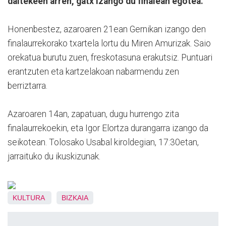
daitekeen arren, gatx izango du finalean egotea.
Honenbestez, azaroaren 21ean Gernikan izango den
finalaurrekorako txartela lortu du Miren Amurizak. Saio
orekatua burutu zuen, freskotasuna erakutsiz. Puntuari
erantzuten eta kartzelakoan nabarmendu zen
berriztarra.
Azaroaren 14an, zapatuan, dugu hurrengo zita
finalaurrekoekin, eta Igor Elortza durangarra izango da
seikotean. Tolosako Usabal kiroldegian, 17:30etan,
jarraituko du ikuskizunak.
KULTURA
BIZKAIA