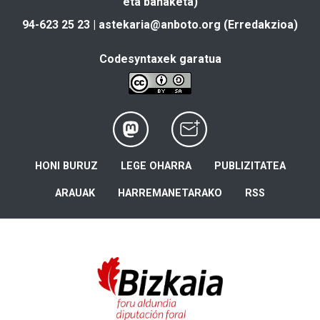
eta banaketa)
94-623 25 23 |
astekaria@anboto.org
(Erredakzioa)
Codesyntaxek garatua
HONI BURUZ
LEGE OHARRA
PUBLIZITATEA
ARAUAK
HARREMANETARAKO
RSS