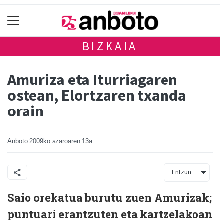
BIZKAIA
Amuriza eta Iturriagaren
ostean, Elortzaren txanda
orain
Anboto
2009ko azaroaren 13a
Entzun
Saio orekatua burutu zuen Amurizak;
puntuari erantzuten eta kartzelakoan