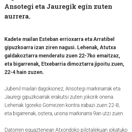
Ansotegi eta Jauregik egin zuten
aurrera.
Kadete mailan Esteban errioxarra eta Arratibel
gipuzkoarra izan ziren nagusi. Lehenak, Atutxa
galdakoztarra menderatu zuen 22-7ko emaitzaz,
eta bigarrenak, Etxebarria dimoztarra jipoitu zuen,
22-4 hain zuzen.
Jubenil mailari dagokionez, Ansotegi markinarrak eta
Jauregi gipuzkoarrak erakutsi zuten jokorik onena.
Lehenak Igoreko Gomezen kontra irabazi zuen 22-8,
eta bigarrenak, ostera, uriona markinarra 9an utzi zuen.
Datorren eguaztenean Atxondoko pilotalekuan jokatuko