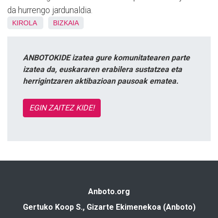
da hurrengo jardunaldia.
KIROLA
BIZKAIA
ANBOTOKIDE izatea gure komunitatearen parte
izatea da, euskararen erabilera sustatzea eta
herrigintzaren aktibazioan pausoak ematea.
EGIN ZAITEZ KIDE!
Anboto.org
Gertuko Koop S., Gizarte Ekimenekoa (Anboto)