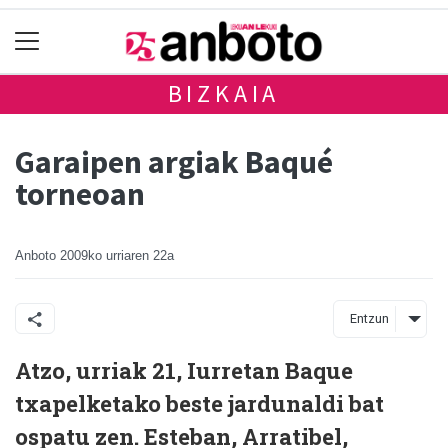
BIZKAIA
Garaipen argiak Baqué
torneoan
Anboto
2009ko urriaren 22a
Entzun
Atzo, urriak 21, Iurretan Baque
txapelketako beste jardunaldi bat
ospatu zen. Esteban, Arratibel,