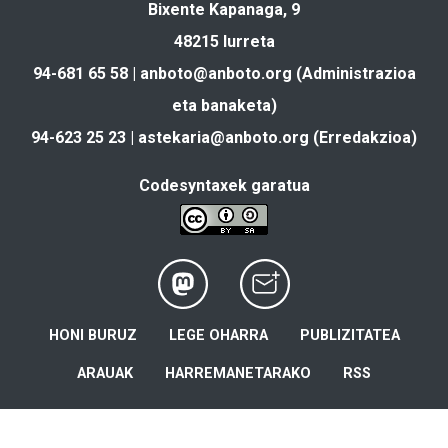
Bixente Kapanaga, 9
48215 Iurreta
94-681 65 58 |
anboto@anboto.org
(Administrazioa
eta banaketa)
94-623 25 23 |
astekaria@anboto.org
(Erredakzioa)
Codesyntaxek garatua
HONI BURUZ
LEGE OHARRA
PUBLIZITATEA
ARAUAK
HARREMANETARAKO
RSS