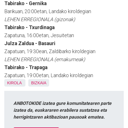
Tabirako - Gernika
Barikuan, 20:00etan, Landako kiroldegian
LEHEN ERREGIONALA (gizonak)
Tabirako - Txurdinaga
Zapatuna, 16:00etan, Jesuitetan
Julza Zaldua - Basauri
Zapatuan, 19:30ean, Zaldibarko kiroldegian
LEHEN ERREGIONALA (emakumeak)
Tabirako - Trapaga
Zapatuan, 19:00etan, Landako kiroldegian
KIROLA
BIZKAIA
ANBOTOKIDE izatea gure komunitatearen parte
izatea da, euskararen erabilera sustatzea eta
herrigintzaren aktibazioan pausoak ematea.