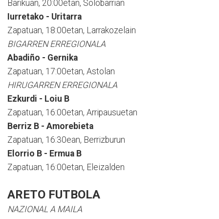
Barikuan, 20:00etan, Solobarrian
Iurretako - Uritarra
Zapatuan, 18:00etan, Larrakozelain
BIGARREN ERREGIONALA
Abadiño - Gernika
Zapatuan, 17:00etan, Astolan
HIRUGARREN ERREGIONALA
Ezkurdi - Loiu B
Zapatuan, 16:00etan, Arripausuetan
Berriz B - Amorebieta
Zapatuan, 16:30ean, Berrizburun
Elorrio B - Ermua B
Zapatuan, 16:00etan, Eleizalden
ARETO FUTBOLA
NAZIONAL A MAILA