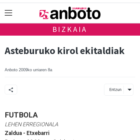
BIZKAIA
Asteburuko kirol ekitaldiak
Anboto
2009ko urriaren 8a
Entzun
FUTBOLA
LEHEN ERREGIONALA
Zaldua - Etxebarri