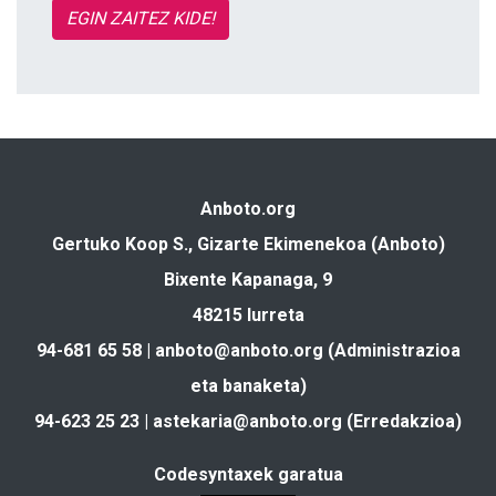
EGIN ZAITEZ KIDE!
Anboto.org
Gertuko Koop S., Gizarte Ekimenekoa (Anboto)
Bixente Kapanaga, 9
48215 Iurreta
94-681 65 58 |
anboto@anboto.org
(Administrazioa
eta banaketa)
94-623 25 23 |
astekaria@anboto.org
(Erredakzioa)
Codesyntaxek garatua