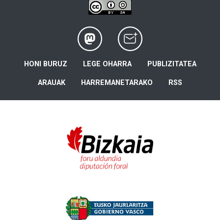
HONI BURUZ
LEGE OHARRA
PUBLIZITATEA
ARAUAK
HARREMANETARAKO
RSS