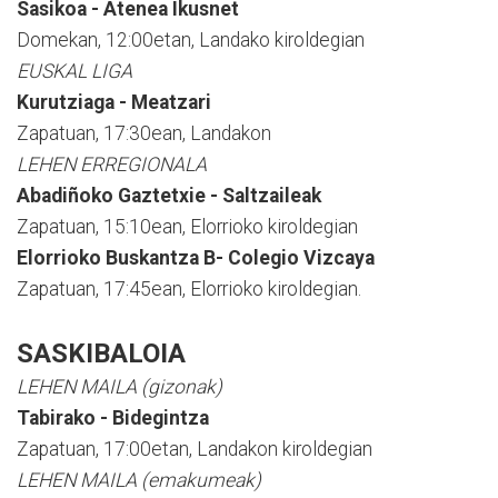
Sasikoa - Atenea Ikusnet
Domekan, 12:00etan, Landako kiroldegian
EUSKAL LIGA
Kurutziaga - Meatzari
Zapatuan, 17:30ean, Landakon
LEHEN ERREGIONALA
Abadiñoko Gaztetxie - Saltzaileak
Zapatuan, 15:10ean, Elorrioko kiroldegian
Elorrioko Buskantza B- Colegio Vizcaya
Zapatuan, 17:45ean, Elorrioko kiroldegian.
SASKIBALOIA
LEHEN MAILA (gizonak)
Tabirako - Bidegintza
Zapatuan, 17:00etan, Landakon kiroldegian
LEHEN MAILA (emakumeak)