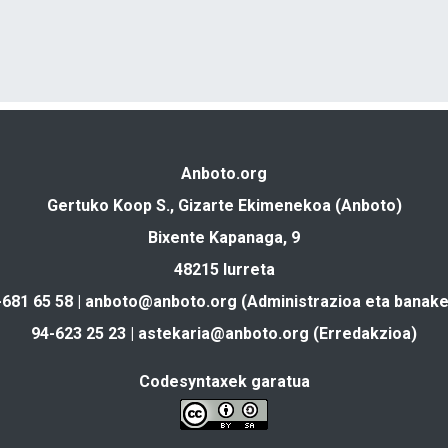
Anboto.org
Gertuko Koop S., Gizarte Ekimenekoa (Anboto)
Bixente Kapanaga, 9
48215 Iurreta
-681 65 58 |
anboto@anboto.org
(Administrazioa eta banake
94-623 25 23 |
astekaria@anboto.org
(Erredakzioa)
Codesyntaxek garatua