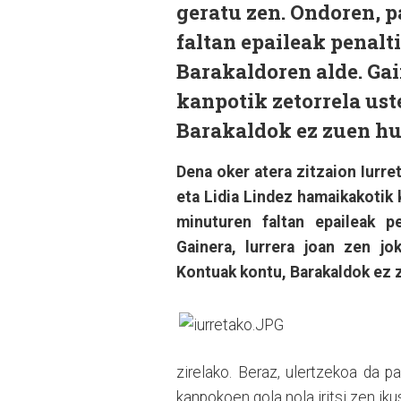
geratu zen. Ondoren, 
faltan epaileak penalt
Barakaldoren alde. Gain
kanpotik zetorrela ust
Barakaldok ez zuen hut
Dena oker atera zitzaion Iurret
eta Lidia Lindez hamaikakotik
minuturen faltan epaileak pe
Gainera, lurrera joan zen jok
Kontuak kontu, Barakaldok ez z
zirelako. Beraz, ulertzekoa da pa
kanpokoen gola nola iritsi zen ikus