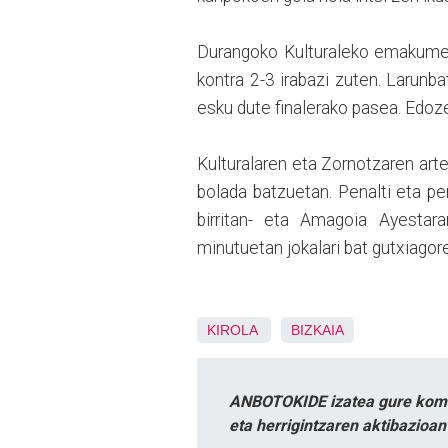
Durangoko Kulturaleko emakumeak
kontra 2-3 irabazi zuten. Larun
esku dute finalerako pasea. Edoze
Kulturalaren eta Zornotzaren arte
bolada batzuetan. Penalti eta pena
birritan- eta Amagoia Ayestar
minutuetan jokalari bat gutxiagorek
KIROLA
BIZKAIA
ANBOTOKIDE izatea gure komun
eta herrigintzaren aktibazioa