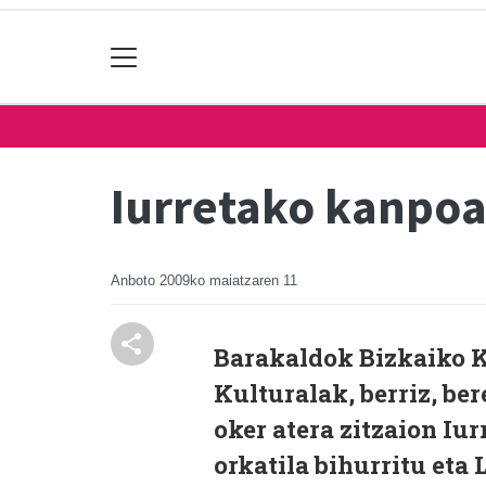
Iurretako kanpoan
Anboto
2009ko maiatzaren 11
Barakaldok Bizkaiko K
Kulturalak, berriz, be
oker atera zitzaion Iur
orkatila bihurritu eta