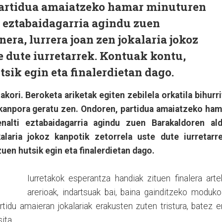
partidua amaiatzeko hamar minuturen
i eztabaidagarria agindu zuen
era, lurrera joan zen jokalaria jokoz
e dute iurretarrek. Kontuak kontu,
sik egin eta finalerdietan dago.
akori. Beroketa ariketak egiten zebilela orkatila bihurr
 kanpora geratu zen. Ondoren, partidua amaiatzeko ham
nalti eztabaidagarria agindu zuen Barakaldoren ald
alaria jokoz kanpotik zetorrela uste dute iurretarre
uen hutsik egin eta finalerdietan dago.
Iurretakok esperantza handiak zituen finalera art
arerioak, indartsuak bai, baina gainditzeko moduk
rtidu amaieran jokalariak erakusten zuten tristura, batez e
ita.