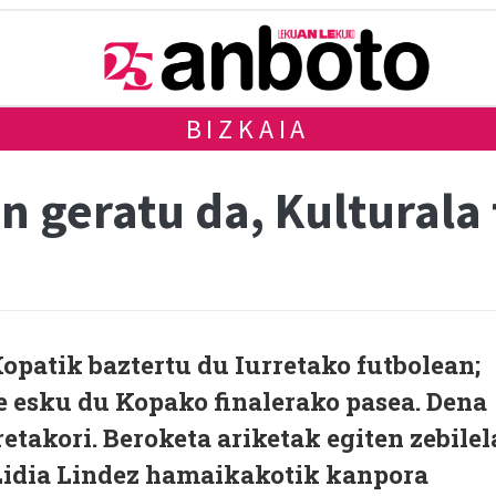
BIZKAIA
 geratu da, Kulturala 
opatik baztertu du Iurretako futbolean;
re esku du Kopako finalerako pasea. Dena
retakori. Beroketa ariketak egiten zebilel
 Lidia Lindez hamaikakotik kanpora