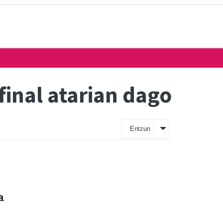
final atarian dago
Entzun
a