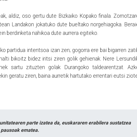
, aldiz, oso gertu dute Bizkaiko Kopako finala. Zornotza
batean Landakon jokatuko dute bueltako norgehiagoka. Bera
in berdinketa nahikoa dute aurrera egiteko.
ko partidua intentsoa izan zen; gogorra ere bai bigarren zat
lti bikoitz bidez iritsi ziren golik gehienak. Nere Lersundi
anek sartu zituzten golak Durangoko taldearentzat. Azk
in geratu ziren, baina aurretik hartutako errentari eutsi ziot
itatearen parte izatea da, euskararen erabilera sustatzea
n pausoak ematea.