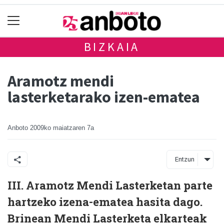
BIZKAIA
Aramotz mendi
lasterketarako izen-ematea
Anboto
2009ko maiatzaren 7a
Entzun
III. Aramotz Mendi Lasterketan parte
hartzeko izena-ematea hasita dago.
Brinean Mendi Lasterketa elkarteak