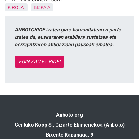
KIROLA
BIZKAIA
ANBOTOKIDE izatea gure komunitatearen parte
izatea da, euskararen erabilera sustatzea eta
herrigintzaren aktibazioan pausoak ematea.
EGIN ZAITEZ KIDE!
Anboto.org
Gertuko Koop S., Gizarte Ekimenekoa (Anboto)
Bixente Kapanaga, 9