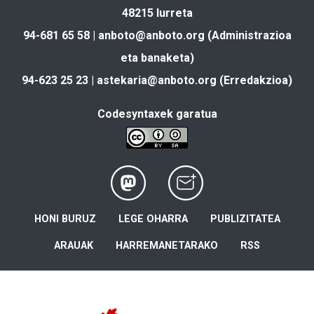
48215 Iurreta
94-681 65 58 |
anboto@anboto.org
(Administrazioa
eta banaketa)
94-623 25 23 |
astekaria@anboto.org
(Erredakzioa)
Codesyntaxek garatua
HONI BURUZ
LEGE OHARRA
PUBLIZITATEA
ARAUAK
HARREMANETARAKO
RSS