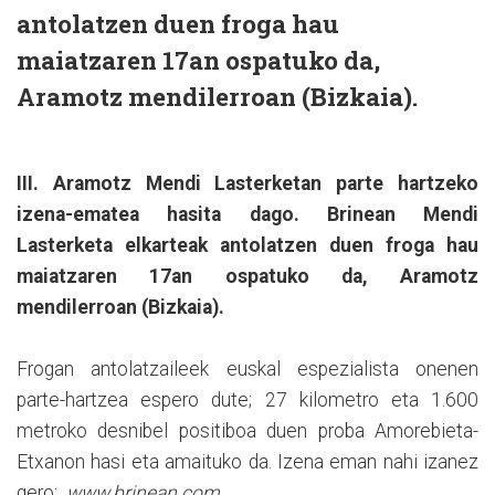
antolatzen duen froga hau
maiatzaren 17an ospatuko da,
Aramotz mendilerroan (Bizkaia).
III. Aramotz Mendi Lasterketan parte hartzeko
izena-ematea hasita dago. Brinean Mendi
Lasterketa elkarteak antolatzen duen froga hau
maiatzaren 17an ospatuko da, Aramotz
mendilerroan (Bizkaia).
Frogan antolatzaileek euskal espezialista onenen
parte-hartzea espero dute; 27 kilometro eta 1.600
metroko desnibel positiboa duen proba Amorebieta-
Etxanon hasi eta amaituko da. Izena eman nahi izanez
gero:
www.brinean.com
.