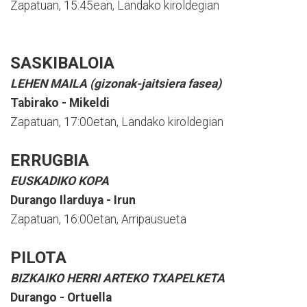
Zapatuan, 15:45ean, Landako kiroldegian
SASKIBALOIA
LEHEN MAILA (gizonak-jaitsiera fasea)
Tabirako - Mikeldi
Zapatuan, 17:00etan, Landako kiroldegian
ERRUGBIA
EUSKADIKO KOPA
Durango Ilarduya - Irun
Zapatuan, 16:00etan, Arripausueta
PILOTA
BIZKAIKO HERRI ARTEKO TXAPELKETA
Durango - Ortuella