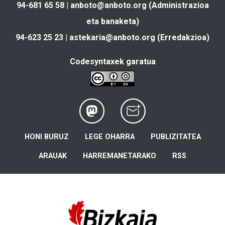
94-681 65 58 |
anboto@anboto.org
(Administrazioa
eta banaketa)
94-623 25 23 |
astekaria@anboto.org
(Erredakzioa)
Codesyntaxek garatua
HONI BURUZ
LEGE OHARRA
PUBLIZITATEA
ARAUAK
HARREMANETARAKO
RSS