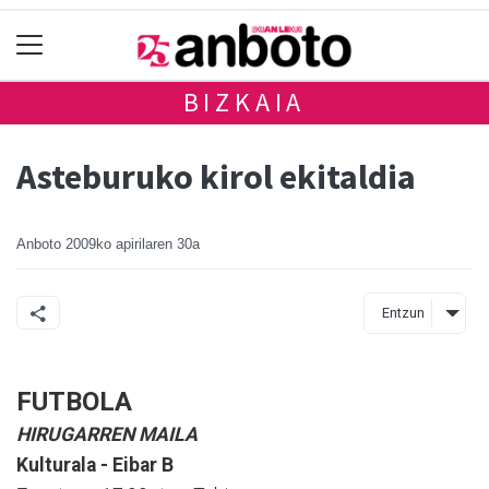
BIZKAIA
Asteburuko kirol ekitaldia
Anboto
2009ko apirilaren 30a
Entzun
FUTBOLA
HIRUGARREN MAILA
Kulturala - Eibar B