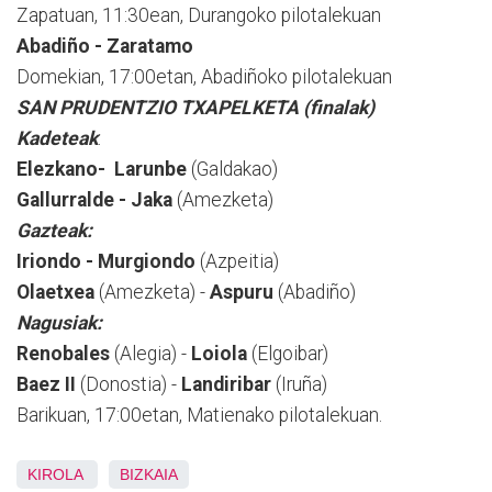
Zapatuan, 11:30ean, Durangoko pilotalekuan
Abadiño - Zaratamo
Domekian, 17:00etan, Abadiñoko pilotalekuan
SAN PRUDENTZIO TXAPELKETA (finalak)
Kadeteak
:
Elezkano- Larunbe
(Galdakao)
Gallurralde - Jaka
(Amezketa)
Gazteak:
Iriondo - Murgiondo
(Azpeitia)
Olaetxea
(Amezketa) -
Aspuru
(Abadiño)
Nagusiak:
Renobales
(Alegia) -
Loiola
(Elgoibar)
Baez II
(Donostia) -
Landiribar
(Iruña)
Barikuan, 17:00etan, Matienako pilotalekuan.
KIROLA
BIZKAIA