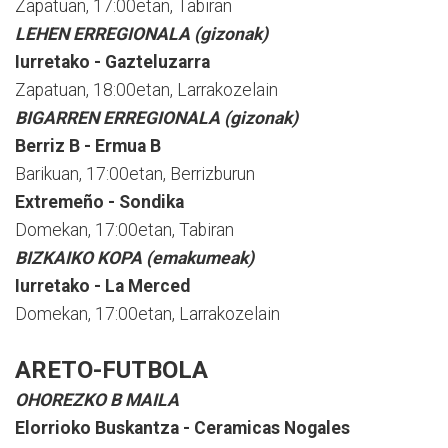
Zapatuan, 17:00etan, Tabiran
LEHEN ERREGIONALA (gizonak)
Iurretako - Gazteluzarra
Zapatuan, 18:00etan, Larrakozelain
BIGARREN ERREGIONALA (gizonak)
Berriz B - Ermua B
Barikuan, 17:00etan, Berrizburun
Extremeño - Sondika
Domekan, 17:00etan, Tabiran
BIZKAIKO KOPA (emakumeak)
Iurretako - La Merced
Domekan, 17:00etan, Larrakozelain
ARETO-FUTBOLA
OHOREZKO B MAILA
Elorrioko Buskantza - Ceramicas Nogales