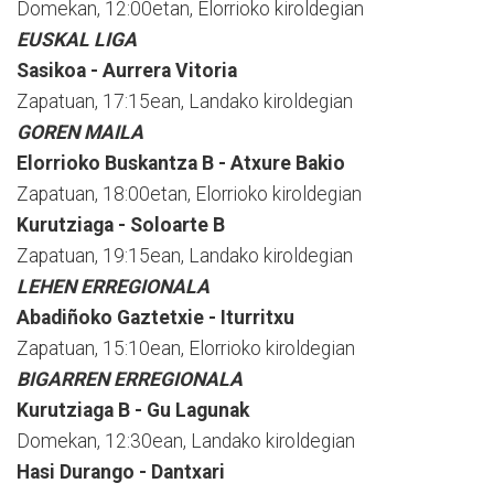
Domekan, 12:00etan, Elorrioko kiroldegian
EUSKAL LIGA
Sasikoa - Aurrera Vitoria
Zapatuan, 17:15ean, Landako kiroldegian
GOREN MAILA
Elorrioko Buskantza B - Atxure Bakio
Zapatuan, 18:00etan, Elorrioko kiroldegian
Kurutziaga - Soloarte B
Zapatuan, 19:15ean, Landako kiroldegian
LEHEN ERREGIONALA
Abadiñoko Gaztetxie - Iturritxu
Zapatuan, 15:10ean, Elorrioko kiroldegian
BIGARREN ERREGIONALA
Kurutziaga B - Gu Lagunak
Domekan, 12:30ean, Landako kiroldegian
Hasi Durango - Dantxari