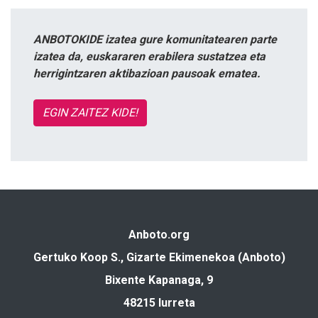
ANBOTOKIDE izatea gure komunitatearen parte
izatea da, euskararen erabilera sustatzea eta
herrigintzaren aktibazioan pausoak ematea.
EGIN ZAITEZ KIDE!
Anboto.org
Gertuko Koop S., Gizarte Ekimenekoa (Anboto)
Bixente Kapanaga, 9
48215 Iurreta