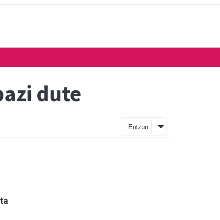
azi dute
Entzun
ta