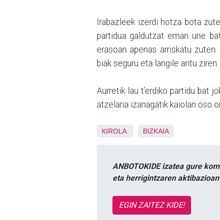
Irabazleek izerdi hotza bota zut
partidua galdutzat eman une bate
erasoan apenas arriskatu zuten. 
biak seguru eta langile aritu ziren.
Aurretik lau t’erdiko partidu bat 
atzelaria izanagatik kaiolan oso 
KIROLA
BIZKAIA
ANBOTOKIDE izatea gure komun
eta herrigintzaren aktibazioa
EGIN ZAITEZ KIDE!