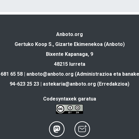
Anboto.org
Gertuko Koop S., Gizarte Ekimenekoa (Anboto)
Bixente Kapanaga, 9
48215 Iurreta
-681 65 58 |
anboto@anboto.org
(Administrazioa eta banake
94-623 25 23 |
astekaria@anboto.org
(Erredakzioa)
Codesyntaxek garatua