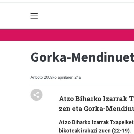
Gorka-Mendinueta
Anboto
2009ko apirilaren 24a
Atzo Biharko Izarrak T
zen eta Gorka-Mendinue
Atzo Biharko Izarrak Txapelket
bikoteak irabazi zuen (22-19).