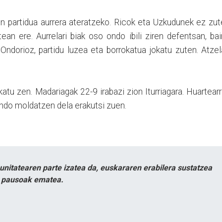
en partidua aurrera ateratzeko. Ricok eta Uzkudunek ez zu
an ere. Aurrelari biak oso ondo ibili ziren defentsan, ba
Ondorioz, partidu luzea eta borrokatua jokatu zuten. Atzel
jokatu zen. Madariagak 22-9 irabazi zion Iturriagara. Huartear
ondo moldatzen dela erakutsi zuen.
itatearen parte izatea da, euskararen erabilera sustatzea
n pausoak ematea.