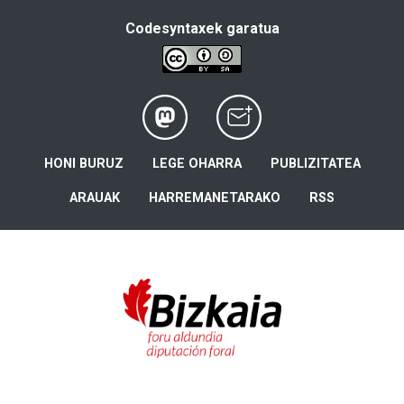
Codesyntaxek garatua
HONI BURUZ
LEGE OHARRA
PUBLIZITATEA
ARAUAK
HARREMANETARAKO
RSS