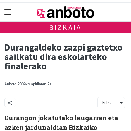
BIZKAIA
Durangaldeko zazpi gaztetxo
sailkatu dira eskolarteko
finalerako
Anboto
2009ko apirilaren 2a
Entzun
Durangon jokatutako laugarren eta
azken jardunaldian Bizkaiko