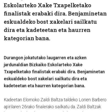
Eskolarteko Xake Txapelketako
finalistak erabaki dira. Benjaminetan
eskualdeko bost xakelari sailkatu
dira eta kadeteetan eta haurren
kategorian bana.
Durangon jokatutako laugarren eta azken
jardunaldian Bizkaiko Eskolarteko Xake
Txapelketako finalistak erabaki dira. Benjaminetan
eskualdeko bost xakelari sailkatu dira eta
kadeteetan eta haurren kategorian bana.
Kadeetan Elorrioko Zaldi Baltza taldeko Lorien Barbero
apirilaren 26rako finalerako sailkatu da. Zaldi Baltzak