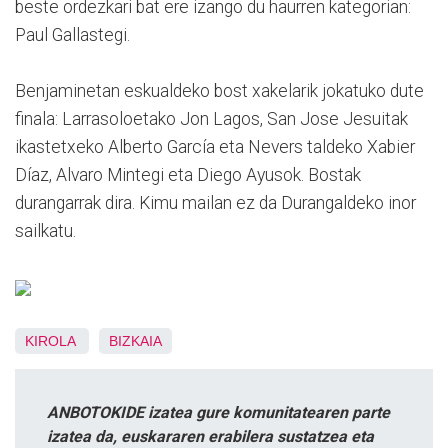
beste ordezkari bat ere izango du haurren kategorian:
Paul Gallastegi.
Benjaminetan eskualdeko bost xakelarik jokatuko dute
finala: Larrasoloetako Jon Lagos, San Jose Jesuitak
ikastetxeko Alberto García eta Nevers taldeko Xabier
Díaz, Alvaro Mintegi eta Diego Ayusok. Bostak
durangarrak dira. Kimu mailan ez da Durangaldeko inor
sailkatu.
KIROLA
BIZKAIA
ANBOTOKIDE izatea gure komunitatearen parte
izatea da, euskararen erabilera sustatzea eta