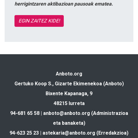
herrigintzaren aktibazioan pausoak ematea.
EGIN ZAITEZ KIDE!
Anboto.org
Gertuko Koop S., Gizarte Ekimenekoa (Anboto)
Bixente Kapanaga, 9
48215 Iurreta
94-681 65 58 |
anboto@anboto.org
(Administrazioa
eta banaketa)
94-623 25 23 |
astekaria@anboto.org
(Erredakzioa)