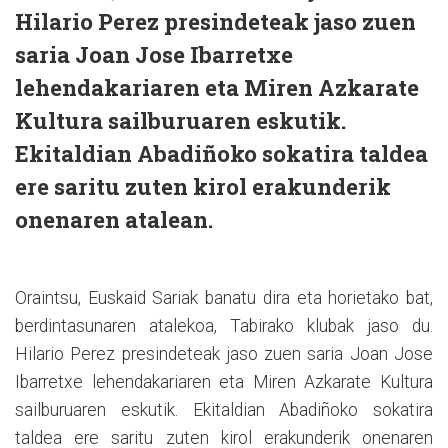
Hilario Perez presindeteak jaso zuen
saria Joan Jose Ibarretxe
lehendakariaren eta Miren Azkarate
Kultura sailburuaren eskutik.
Ekitaldian Abadiñoko sokatira taldea
ere saritu zuten kirol erakunderik
onenaren atalean.
Oraintsu, Euskaid Sariak banatu dira eta horietako bat,
berdintasunaren atalekoa, Tabirako klubak jaso du.
Hilario Perez presindeteak jaso zuen saria Joan Jose
Ibarretxe lehendakariaren eta Miren Azkarate Kultura
sailburuaren eskutik. Ekitaldian Abadiñoko sokatira
taldea ere saritu zuten kirol erakunderik onenaren