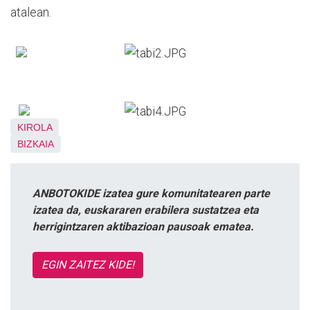
atalean.
KIROLA
BIZKAIA
ANBOTOKIDE izatea gure komunitatearen parte
izatea da, euskararen erabilera sustatzea eta
herrigintzaren aktibazioan pausoak ematea.
EGIN ZAITEZ KIDE!