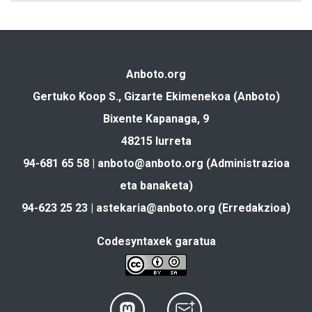
Anboto.org
Gertuko Koop S., Gizarte Ekimenekoa (Anboto)
Bixente Kapanaga, 9
48215 Iurreta
94-681 65 58 |
anboto@anboto.org
(Administrazioa
eta banaketa)
94-623 25 23 |
astekaria@anboto.org
(Erredakzioa)
Codesyntaxek garatua