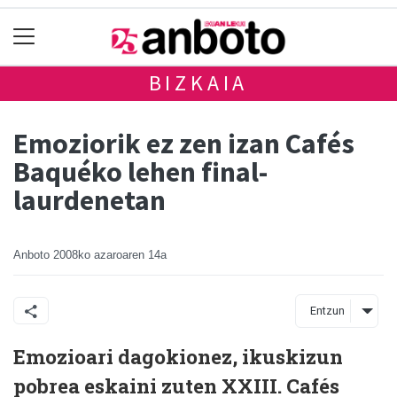
BIZKAIA
Emoziorik ez zen izan Cafés
Baquéko lehen final-
laurdenetan
Anboto
2008ko azaroaren 14a
Entzun
Emozioari dagokionez, ikuskizun
pobrea eskaini zuten XXIII. Cafés