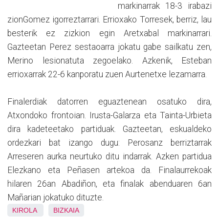
markinarrak 18-3 irabazi
zionGomez igorreztarrari. Errioxako Torresek, berriz, lau
besterik ez zizkion egin Aretxabal markinarrari.
Gazteetan Perez sestaoarra jokatu gabe sailkatu zen,
Merino lesionatuta zegoelako. Azkenik, Esteban
errioxarrak 22-6 kanporatu zuen Aurtenetxe lezamarra.
Finalerdiak datorren eguaztenean osatuko dira,
Atxondoko frontoian. Irusta-Galarza eta Tainta-Urbieta
dira kadeteetako partiduak. Gazteetan, eskualdeko
ordezkari bat izango dugu: Perosanz berriztarrak
Arreseren aurka neurtuko ditu indarrak. Azken partidua
Elezkano eta Peñasen artekoa da. Finalaurrekoak
hilaren 26an Abadiñon, eta finalak abenduaren 6an
Mañarian jokatuko dituzte.
KIROLA
BIZKAIA