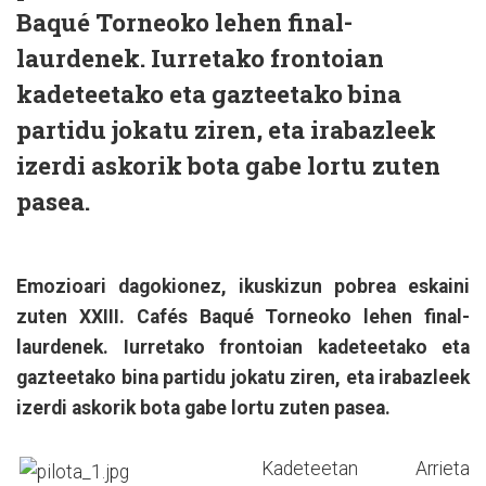
Baqué Torneoko lehen final-
laurdenek. Iurretako frontoian
kadeteetako eta gazteetako bina
partidu jokatu ziren, eta irabazleek
izerdi askorik bota gabe lortu zuten
pasea.
Emozioari dagokionez, ikuskizun pobrea eskaini
zuten XXIII. Cafés Baqué Torneoko lehen final-
laurdenek. Iurretako frontoian kadeteetako eta
gazteetako bina partidu jokatu ziren, eta irabazleek
izerdi askorik bota gabe lortu zuten pasea.
Kadeteetan Arrieta