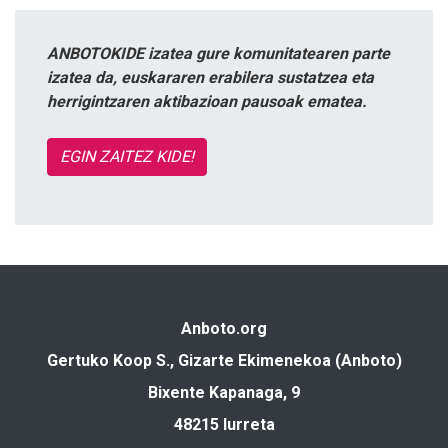
ANBOTOKIDE izatea gure komunitatearen parte
izatea da, euskararen erabilera sustatzea eta
herrigintzaren aktibazioan pausoak ematea.
EGIN ZAITEZ KIDE!
Anboto.org
Gertuko Koop S., Gizarte Ekimenekoa (Anboto)
Bixente Kapanaga, 9
48215 Iurreta