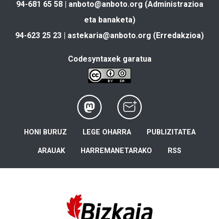
94-681 65 58 |
anboto@anboto.org
(Administrazioa
eta banaketa)
94-623 25 23 |
astekaria@anboto.org
(Erredakzioa)
Codesyntaxek garatua
HONI BURUZ
LEGE OHARRA
PUBLIZITATEA
ARAUAK
HARREMANETARAKO
RSS