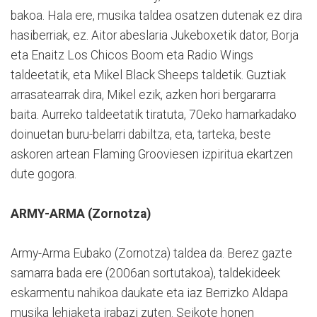
bakoa. Hala ere, musika taldea osatzen dutenak ez dira
hasiberriak, ez. Aitor abeslaria Jukeboxetik dator, Borja
eta Enaitz Los Chicos Boom eta Radio Wings
taldeetatik, eta Mikel Black Sheeps taldetik. Guztiak
arrasatearrak dira, Mikel ezik, azken hori bergararra
baita. Aurreko taldeetatik tiratuta, 70eko hamarkadako
doinuetan buru-belarri dabiltza, eta, tarteka, beste
askoren artean Flaming Grooviesen izpiritua ekartzen
dute gogora.
ARMY-ARMA (Zornotza)
Army-Arma Eubako (Zornotza) taldea da. Berez gazte
samarra bada ere (2006an sortutakoa), taldekideek
eskarmentu nahikoa daukate eta iaz Berrizko Aldapa
musika lehiaketa irabazi zuten. Seikote honen