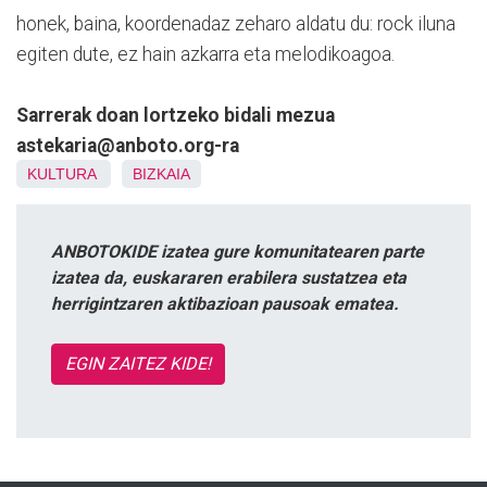
honek, baina, koordenadaz zeharo aldatu du: rock iluna
egiten dute, ez hain azkarra eta melodikoagoa.
Sarrerak doan lortzeko bidali mezua
astekaria@anboto.org-ra
KULTURA
BIZKAIA
ANBOTOKIDE izatea gure komunitatearen parte
izatea da, euskararen erabilera sustatzea eta
herrigintzaren aktibazioan pausoak ematea.
EGIN ZAITEZ KIDE!