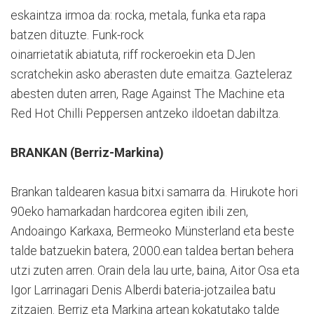
eskaintza irmoa da: rocka, metala, funka eta rapa
batzen dituzte. Funk-rock
oinarrietatik abiatuta, riff rockeroekin eta DJen
scratchekin asko aberasten dute emaitza. Gazteleraz
abesten duten arren, Rage Against The Machine eta
Red Hot Chilli Peppersen antzeko ildoetan dabiltza.
BRANKAN (Berriz-Markina)
Brankan taldearen kasua bitxi samarra da. Hirukote hori
90eko hamarkadan hardcorea egiten ibili zen,
Andoaingo Karkaxa, Bermeoko Münsterland eta beste
talde batzuekin batera, 2000.ean taldea bertan behera
utzi zuten arren. Orain dela lau urte, baina, Aitor Osa eta
Igor Larrinagari Denis Alberdi bateria-jotzailea batu
zitzaien. Berriz eta Markina artean kokatutako talde