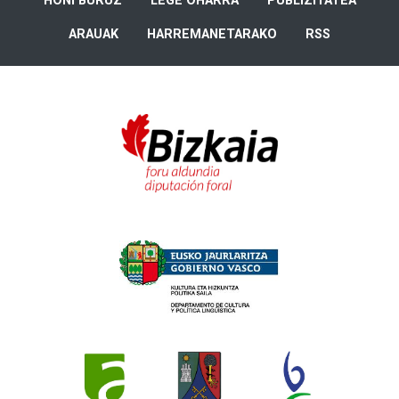
HONI BURUZ
LEGE OHARRA
PUBLIZITATEA
ARAUAK
HARREMANETARAKO
RSS