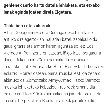
gehienek serio hartu dutela lehiaketa, eta etxeko
lanak eginda joaten direla Elgetara.
Talde berri eta zaharrak
Bihar, Debagoieneko eta Durangaldeko bina talde
arituko dira agertokian. Bakarlari batek zabalduko du
gaua, gitarra eta armonikaren laguntza soilez: Los
Viernes Al Ron izenaren atzean, Iñigo Irizar bergararra
dago. Bakarlariari 70eko hamarkadako doinuek
jarraituko diote, Arrasateko Bitter Honey talde berriaren
eskutik. Horren ostean, baina, musika estiloa zeharo
aldatuko da: Zornotzako Army-Armak –iazko Berrizko
musika lehiaketako irabazlea– rap-rock emanaldia
egingo du. Horri 90eko hamarkadan jaio eta orain dela
lau urte berpiztutako Brankan taldeak jarraituko dio.