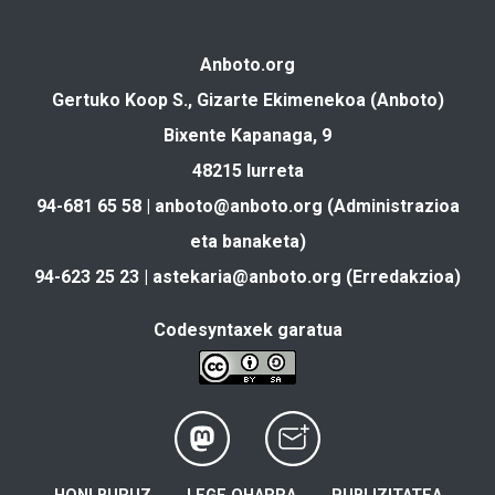
Anboto.org
Gertuko Koop S., Gizarte Ekimenekoa (Anboto)
Bixente Kapanaga, 9
48215 Iurreta
94-681 65 58 |
anboto@anboto.org
(Administrazioa
eta banaketa)
94-623 25 23 |
astekaria@anboto.org
(Erredakzioa)
Codesyntaxek garatua