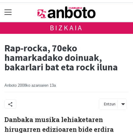
BIZKAIA
Rap-rocka, 70eko
hamarkadako doinuak,
bakarlari bat eta rock iluna
Anboto
2008ko azaroaren 13a
Entzun
Danbaka musika lehiaketaren
hirugarren edizioaren bide erdira