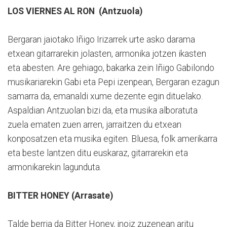
LOS VIERNES AL RON (Antzuola)
Bergaran jaiotako Iñigo Irizarrek urte asko darama
etxean gitarrarekin jolasten, armonika jotzen ikasten
eta abesten. Are gehiago, bakarka zein Iñigo Gabilondo
musikariarekin Gabi eta Pepi izenpean, Bergaran ezagun
samarra da, emanaldi xume dezente egin dituelako.
Aspaldian Antzuolan bizi da, eta musika alboratuta
zuela ematen zuen arren, jarraitzen du etxean
konposatzen eta musika egiten. Bluesa, folk amerikarra
eta beste lantzen ditu euskaraz, gitarrarekin eta
armonikarekin lagunduta.
BITTER HONEY (Arrasate)
Talde berria da Bitter Honey, inoiz zuzenean aritu