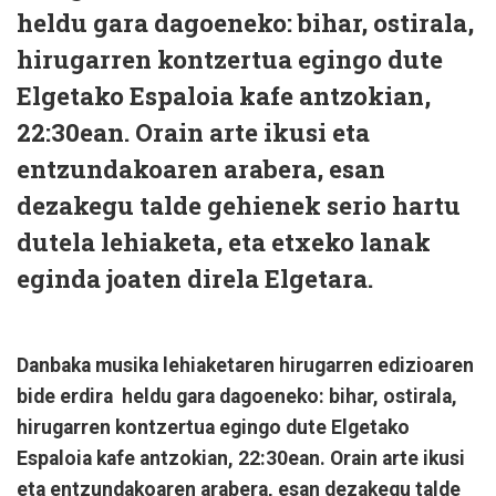
heldu gara dagoeneko: bihar, ostirala,
hirugarren kontzertua egingo dute
Elgetako Espaloia kafe antzokian,
22:30ean. Orain arte ikusi eta
entzundakoaren arabera, esan
dezakegu talde gehienek serio hartu
dutela lehiaketa, eta etxeko lanak
eginda joaten direla Elgetara.
Danbaka musika lehiaketaren hirugarren edizioaren
bide erdira heldu gara dagoeneko: bihar, ostirala,
hirugarren kontzertua egingo dute Elgetako
Espaloia kafe antzokian, 22:30ean. Orain arte ikusi
eta entzundakoaren arabera, esan dezakegu talde