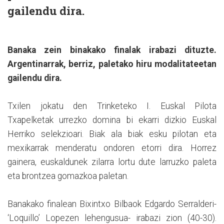
gailendu dira.
Banaka zein binakako finalak irabazi dituzte.
Argentinarrak, berriz, paletako hiru modalitateetan
gailendu dira.
Txilen jokatu den Trinketeko I. Euskal Pilota
Txapelketak urrezko domina bi ekarri dizkio Euskal
Herriko selekzioari. Biak ala biak esku pilotan eta
mexikarrak menderatu ondoren etorri dira. Horrez
gainera, euskaldunek zilarra lortu dute larruzko paleta
eta brontzea gomazkoa paletan.
Banakako finalean Bixintxo Bilbaok Edgardo Serralderi-
‘Loquillo’ Lopezen lehengusua- irabazi zion (40-30).