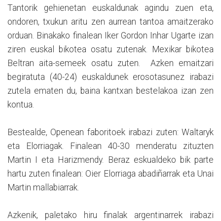
Tantorik gehienetan euskaldunak agindu zuen eta,
ondoren, txukun aritu zen aurrean tantoa amaitzerako
orduan. Binakako finalean Iker Gordon Inhar Ugarte izan
ziren euskal bikotea osatu zutenak. Mexikar bikotea
Beltran aita-semeek osatu zuten. Azken emaitzari
begiratuta (40-24) euskaldunek erosotasunez irabazi
zutela ematen du, baina kantxan bestelakoa izan zen
kontua.
Bestealde, Openean faboritoek irabazi zuten: Waltaryk
eta Elorriagak. Finalean 40-30 menderatu zituzten
Martin I eta Harizmendy. Beraz eskualdeko bik parte
hartu zuten finalean: Oier Elorriaga abadiñarrak eta Unai
Martin mallabiarrak.
Azkenik, paletako hiru finalak argentinarrek irabazi