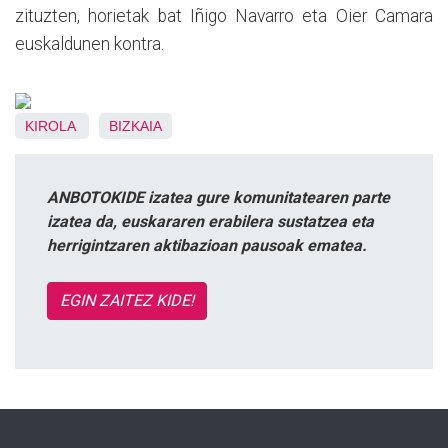
zituzten, horietak bat Iñigo Navarro eta Oier Camara
euskaldunen kontra.
KIROLA
BIZKAIA
ANBOTOKIDE izatea gure komunitatearen parte
izatea da, euskararen erabilera sustatzea eta
herrigintzaren aktibazioan pausoak ematea.
EGIN ZAITEZ KIDE!