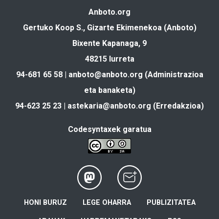
Anboto.org
Gertuko Koop S., Gizarte Ekimenekoa (Anboto)
Bixente Kapanaga, 9
48215 Iurreta
94-681 65 58 |
anboto@anboto.org
(Administrazioa
eta banaketa)
94-623 25 23 |
astekaria@anboto.org
(Erredakzioa)
Codesyntaxek garatua
HONI BURUZ
LEGE OHARRA
PUBLIZITATEA