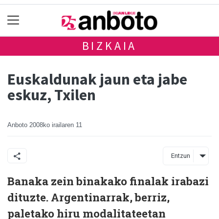
BIZKAIA
Euskaldunak jaun eta jabe
eskuz, Txilen
Anboto
2008ko irailaren 11
Entzun
Banaka zein binakako finalak irabazi
dituzte. Argentinarrak, berriz,
paletako hiru modalitateetan