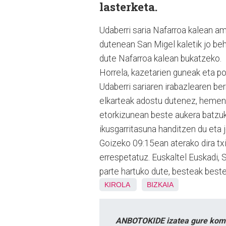
lasterketa.
Udaberri saria Nafarroa kalean ama
dutenean San Migel kaletik jo be
dute Nafarroa kalean bukatzeko.
Horrela, kazetarien guneak eta p
Udaberri sariaren irabazlearen ber
elkarteak adostu dutenez, hemendi
etorkizunean beste aukera batzuk
ikusgarritasuna handitzen du eta
Goizeko 09:15ean aterako dira txir
errespetatuz. Euskaltel Euskadi, 
parte hartuko dute, besteak beste
KIROLA
BIZKAIA
ANBOTOKIDE izatea gure komun