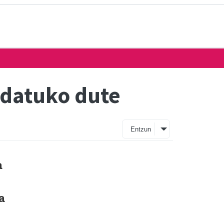
ldatuko dute
Entzun
a
a