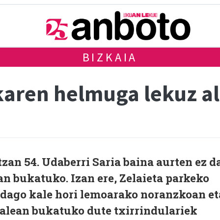
BIZKAIA
karen helmuga lekuz a
tzan 54. Udaberri Saria baina aurten ez d
an bukatuko. Izan ere, Zelaieta parkeko
ta dago kale hori lemoarako noranzkoan et
kalean bukatuko dute txirrindulariek