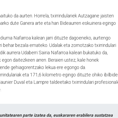
ituko da aurten. Horrela, txirrindulariek Autzagane jaisten
harko dute Ganera arte eta han Bideaurren eskuinera egingo
odiuma Nafarroa kalean jarri dituzte dagoeneko, aurtengo
ri behar bezala emateko. Udalak eta zornotzako txirrindulari
k aurrera Udaberri Sairia Nafarroa kalean bukatuko da,
 egon daitezkeen arren. Beraien ustez, kale honek
 jende gehiagorentzako lekua ere egongo da.
rindulariak eta 171,6 kilometro egingo dituzte ohiko ibilbid
Saunier Duval eta Lampre taldeetako txirrindulari profesiona
.
itatearen parte izatea da, euskararen erabilera sustatzea