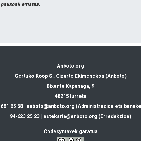
n pausoak ematea.
Anboto.org
Gertuko Koop S., Gizarte Ekimenekoa (Anboto)
Bixente Kapanaga, 9
48215 Iurreta
-681 65 58 |
anboto@anboto.org
(Administrazioa eta banake
94-623 25 23 |
astekaria@anboto.org
(Erredakzioa)
Codesyntaxek garatua