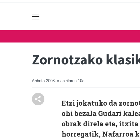
Zornotzako klasi
Anboto
2008ko apirilaren 10a
Etzi jokatuko da zorno
ohi bezala Gudari kale
obrak direla eta, itxi
horregatik, Nafarroa 