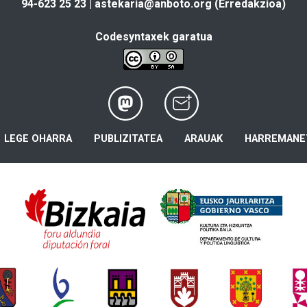
94-623 25 23 |
astekaria@anboto.org
(Erredakzioa)
Codesyntaxek garatua
LEGE OHARRA
PUBLIZITATEA
ARAUAK
HARREMANE