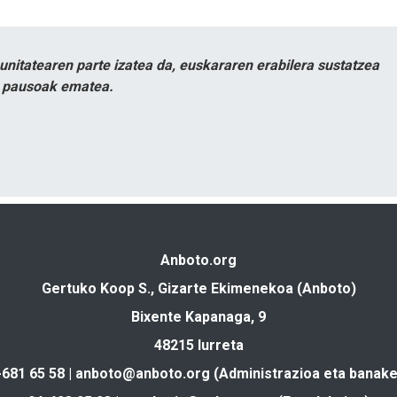
itatearen parte izatea da, euskararen erabilera sustatzea
n pausoak ematea.
Anboto.org
Gertuko Koop S., Gizarte Ekimenekoa (Anboto)
Bixente Kapanaga, 9
48215 Iurreta
-681 65 58 |
anboto@anboto.org
(Administrazioa eta banake