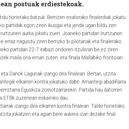
nean postuak erdiestekoak.
tidu horietako batzuk. Berrizen esaterako finalerdiak jokatu
o partidak egon ziren ikusgai eta jende ugari bildu zen
 Irurtzunen aurka jokatu zuen. Joaneko partidan Irurtzunen
 erraz nagusitu ziren berrizko bi pilotariak eta finalerako
neko partidan 22-7 irabazi ondoren itzuleran be ez ziren
anzek maila ona eman zuten eta finala Mallabiko frontoian
ta Danok Lagunak izango dira finalean. Bertan, utzita
antegik elkarren kontra jokatuko dabe. Amantegi abadiñarra
erriztarra Eguskiza zornotzarrarekin. Partida hau datorren
a ETBk zuzenean eskainiko dau.
arrak izango dira elkarren kontra finalean. Talde horietako
 utzita jokatzen eta agian bere aukera izan dezake final