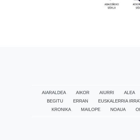
AIARALDEA
AIKOR
AIURRI
ALEA
BEGITU
ERRAN
EUSKALERRIA IRRA
KRONIKA
MAILOPE
NOAUA
O