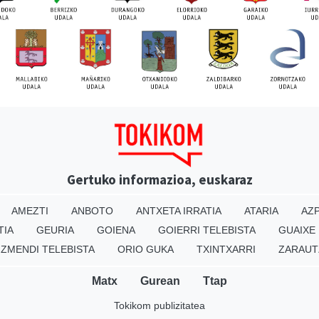
Gertuko informazioa, euskaraz
AMEZTI
ANBOTO
ANTXETA IRRATIA
ATARIA
AZP
TIA
GEURIA
GOIENA
GOIERRI TELEBISTA
GUAIXE
IZMENDI TELEBISTA
ORIO GUKA
TXINTXARRI
ZARAUT
Matx
Gurean
Ttap
Tokikom publizitatea