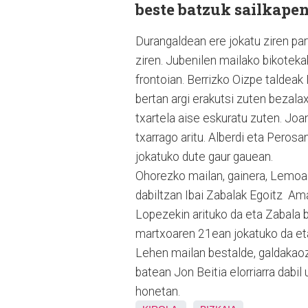
beste batzuk sailkape
Durangaldean ere jokatu ziren par
ziren. Jubenilen mailako bikotekak
frontoian. Berrizko Oizpe taldeak
bertan argi erakutsi zuten bezalaxe
txartela aise eskuratu zuten. Joa
txarrago aritu. Alberdi eta Peros
jokatuko dute gaur gauean.
Ohorezko mailan, gainera, Lemoa e
dabiltzan Ibai Zabalak Egoitz Am
Lopezekin arituko da eta Zabala b
martxoaren 21ean jokatuko da et
Lehen mailan bestalde, galdakaozt
batean Jon Beitia elorriarra dabil
honetan.