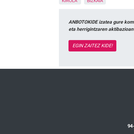
KIROLA
BIZKAIA
ANBOTOKIDE izatea gure komun
eta herrigintzaren aktibazioa
EGIN ZAITEZ KIDE!
94