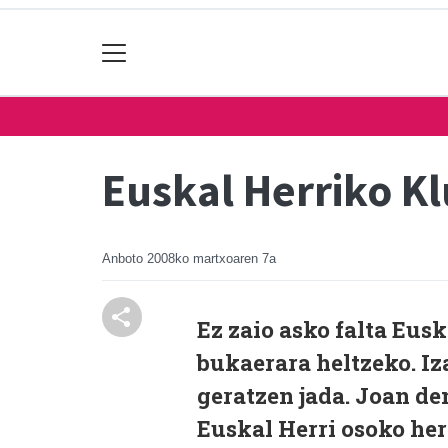
Euskal Herriko K
Anboto
2008ko martxoaren 7a
Ez zaio asko falta Eus
bukaerara heltzeko. Iza
geratzen jada. Joan de
Euskal Herri osoko her