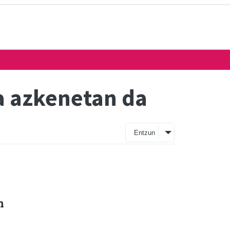
a azkenetan da
Entzun
n