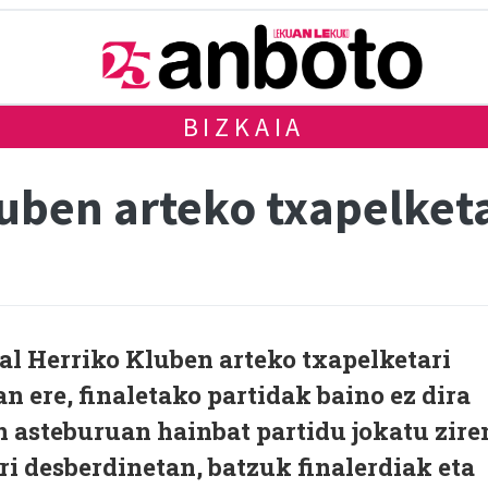
BIZKAIA
luben arteko txapelket
kal Herriko Kluben arteko txapelketari
n ere, finaletako partidak baino ez dira
n asteburuan hainbat partidu jokatu zire
ri desberdinetan, batzuk finalerdiak eta