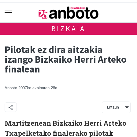
BIZKAIA
Pilotak ez dira aitzakia
izango Bizkaiko Herri Arteko
finalean
Anboto
2007ko ekainaren 28a
Entzun
Martitzenean Bizkaiko Herri Arteko
Txapelketako finalerako pilotak