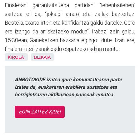
Finaletan garrantzitsuena partidan “lehenbailehen”
sartzea ei da, “jokaldi arraro eta zailak baztertuz.
Bestela, txarto irten eta konfidantza galdu daiteke. Gero
ere izango da arriskatzeko modua”. Irabazi zein galdu,
15:30ean, Ganeketxen bazkaria egingo dute. Izan ere,
finalera iritsi izanak badu ospatzeko adina meritu.
KIROLA
BIZKAIA
ANBOTOKIDE izatea gure komunitatearen parte
izatea da, euskararen erabilera sustatzea eta
herrigintzaren aktibazioan pausoak ematea.
EGIN ZAITEZ KIDE!