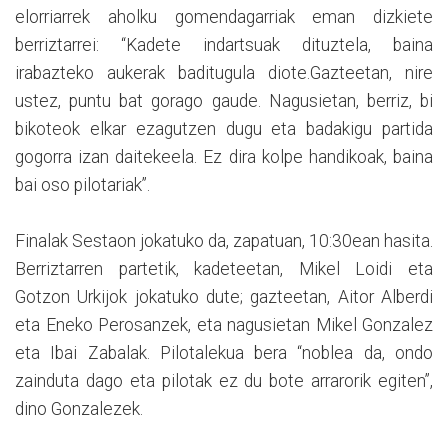
elorriarrek aholku gomendagarriak eman dizkiete
berriztarrei: “Kadete indartsuak dituztela, baina
irabazteko aukerak baditugula diote.Gazteetan, nire
ustez, puntu bat gorago gaude. Nagusietan, berriz, bi
bikoteok elkar ezagutzen dugu eta badakigu partida
gogorra izan daitekeela. Ez dira kolpe handikoak, baina
bai oso pilotariak”.
Finalak Sestaon jokatuko da, zapatuan, 10:30ean hasita.
Berriztarren partetik, kadeteetan, Mikel Loidi eta
Gotzon Urkijok jokatuko dute; gazteetan, Aitor Alberdi
eta Eneko Perosanzek, eta nagusietan Mikel Gonzalez
eta Ibai Zabalak. Pilotalekua bera “noblea da, ondo
zainduta dago eta pilotak ez du bote arrarorik egiten”,
dino Gonzalezek.