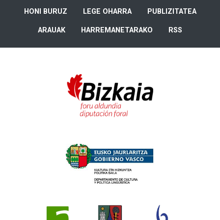
HONI BURUZ
LEGE OHARRA
PUBLIZITATEA
ARAUAK
HARREMANETARAKO
RSS