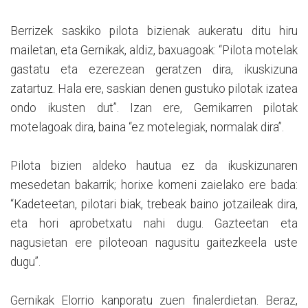
Berrizek saskiko pilota bizienak aukeratu ditu hiru
mailetan, eta Gernikak, aldiz, baxuagoak: “Pilota motelak
gastatu eta ezerezean geratzen dira, ikuskizuna
zatartuz. Hala ere, saskian denen gustuko pilotak izatea
ondo ikusten dut”. Izan ere, Gernikarren pilotak
motelagoak dira, baina “ez motelegiak, normalak dira”.
Pilota bizien aldeko hautua ez da ikuskizunaren
mesedetan bakarrik; horixe komeni zaielako ere bada:
“Kadeteetan, pilotari biak, trebeak baino jotzaileak dira,
eta hori aprobetxatu nahi dugu. Gazteetan eta
nagusietan ere piloteoan nagusitu gaitezkeela uste
dugu”.
Gernikak Elorrio kanporatu zuen finalerdietan. Beraz,