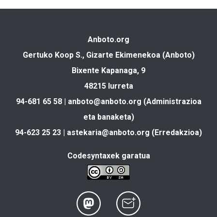
Anboto.org
Gertuko Koop S., Gizarte Ekimenekoa (Anboto)
Bixente Kapanaga, 9
48215 Iurreta
94-681 65 58 |
anboto@anboto.org
(Administrazioa
eta banaketa)
94-623 25 23 |
astekaria@anboto.org
(Erredakzioa)
Codesyntaxek garatua