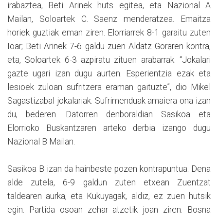
irabaztea, Beti Arinek huts egitea, eta Nazional A
Mailan, Soloartek C. Saenz menderatzea. Emaitza
horiek guztiak eman ziren. Elorriarrek 8-1 garaitu zuten
Ioar; Beti Arinek 7-6 galdu zuen Aldatz Goraren kontra,
eta, Soloartek 6-3 azpiratu zituen arabarrak. “Jokalari
gazte ugari izan dugu aurten. Esperientzia ezak eta
lesioek zuloan sufritzera eraman gaituzte”, dio Mikel
Sagastizabal jokalariak. Sufrimenduak amaiera ona izan
du, bederen. Datorren denboraldian Sasikoa eta
Elorrioko Buskantzaren arteko derbia izango dugu
Nazional B Mailan.
Sasikoa B izan da hainbeste pozen kontrapuntua. Dena
alde zutela, 6-9 galdun zuten etxean Zuentzat
taldearen aurka, eta Kukuyagak, aldiz, ez zuen hutsik
egin. Partida osoan zehar atzetik joan ziren. Bosna