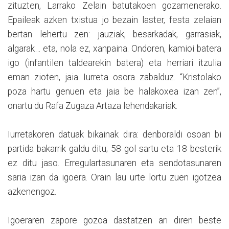
zituzten, Larrako Zelain batutakoen gozamenerako.
Epaileak azken txistua jo bezain laster, festa zelaian
bertan lehertu zen: jauziak, besarkadak, garrasiak,
algarak… eta, nola ez, xanpaina. Ondoren, kamioi batera
igo (infantilen taldearekin batera) eta herriari itzulia
eman zioten, jaia Iurreta osora zabalduz. “Kristolako
poza hartu genuen eta jaia be halakoxea izan zen”,
onartu du Rafa Zugaza Artaza lehendakariak.
Iurretakoren datuak bikainak dira: denboraldi osoan bi
partida bakarrik galdu ditu; 58 gol sartu eta 18 besterik
ez ditu jaso. Erregulartasunaren eta sendotasunaren
saria izan da igoera. Orain lau urte lortu zuen igotzea
azkenengoz.
Igoeraren zapore gozoa dastatzen ari diren beste