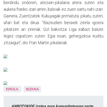
berdindu ondoren, atezain-jokalaria atera zuten eta
aukera franko izan arren, baloiak ez zuen sartu nahi izan.
Gainera, Zuentzatek Kukuyagak primatuta jokatu zuten;
afari bat eta dirua. “Bazirudien beraiek zirela igoera
jokatzen ari zirenak. Gol bakoitza Liga irabazi balute
legez ospatzen zuten. Egia esan, gehiegizkoa iruditu
zitzaigun”, dio Fran Martin jokalariak.
KIROLA
BIZKAIA
ANBOTOKIDE izatea gure komunitatearen parte