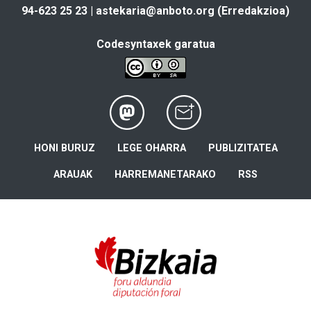
94-623 25 23 |
astekaria@anboto.org
(Erredakzioa)
Codesyntaxek garatua
HONI BURUZ
LEGE OHARRA
PUBLIZITATEA
ARAUAK
HARREMANETARAKO
RSS