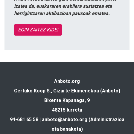
izatea da, euskararen erabilera sustatzea eta
herrigintzaren aktibazioan pausoak ematea.
EGIN ZAITEZ KIDE!
Anboto.org
Gertuko Koop S., Gizarte Ekimenekoa (Anboto)
Bixente Kapanaga, 9
48215 Iurreta
94-681 65 58 |
anboto@anboto.org
(Administrazioa
eta banaketa)