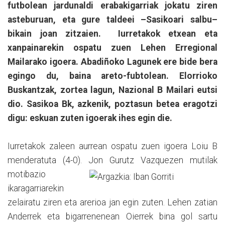
futbolean jardunaldi erabakigarriak jokatu ziren
asteburuan, eta gure taldeei –Sasikoari salbu–
bikain joan zitzaien. Iurretakok etxean eta
xanpainarekin ospatu zuen Lehen Erregional
Mailarako igoera. Abadiñoko Lagunek ere bide bera
egingo du, baina areto-fubtolean. Elorrioko
Buskantzak, zortea lagun, Nazional B Mailari eutsi
dio. Sasikoa Bk, azkenik, poztasun betea eragotzi
digu: eskuan zuten igoerak ihes egin die.
Iurretakok zaleen aurrean ospatu zuen igoera Loiu B
menderatuta (4-0). Jon Gurutz Vazquezen
mutilak
motibazio
ikaragarriarekin
zelairatu ziren eta arerioa jan egin zuten. Lehen zatian
Anderrek eta bigarrenenean Oierrek bina gol sartu