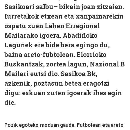
Sasikoari salbu– bikain joan zitzaien.
Iurretakok etxean eta xanpainarekin
ospatu zuen Lehen Erregional
Mailarako igoera. Abadiñoko
Lagunek ere bide bera egingo du,
baina areto-fubtolean. Elorrioko
Buskantzak, zortea lagun, Nazional B
Mailari eutsi dio. Sasikoa Bk,
azkenik, poztasun betea eragotzi
digu: eskuan zuten igoerak ihes egin
die.
Pozik egoteko moduan gaude. Futbolean eta areto-