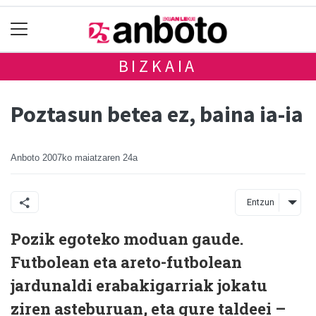
BIZKAIA
Poztasun betea ez, baina ia-ia
Anboto
2007ko maiatzaren 24a
Entzun
Pozik egoteko moduan gaude.
Futbolean eta areto-futbolean
jardunaldi erabakigarriak jokatu
ziren asteburuan, eta gure taldeei –