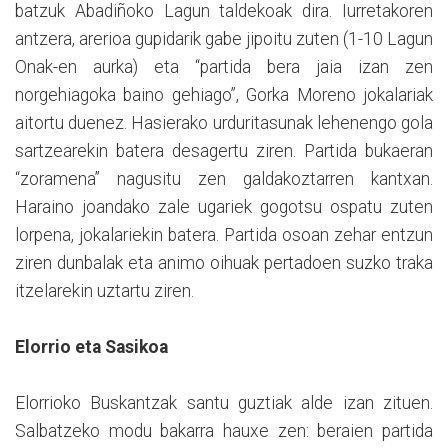
batzuk Abadiñoko Lagun taldekoak dira. Iurretakoren
antzera, arerioa gupidarik gabe jipoitu zuten (1-10 Lagun
Onak-en aurka) eta “partida bera jaia izan zen
norgehiagoka baino gehiago”, Gorka Moreno jokalariak
aitortu duenez. Hasierako urduritasunak lehenengo gola
sartzearekin batera desagertu ziren. Partida bukaeran
“zoramena” nagusitu zen galdakoztarren kantxan.
Haraino joandako zale ugariek gogotsu ospatu zuten
lorpena, jokalariekin batera. Partida osoan zehar entzun
ziren dunbalak eta animo oihuak pertadoen suzko traka
itzelarekin uztartu ziren.
Elorrio eta Sasikoa
Elorrioko Buskantzak santu guztiak alde izan zituen.
Salbatzeko modu bakarra hauxe zen: beraien partida