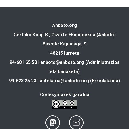
Anboto.org
Gertuko Koop S., Gizarte Ekimenekoa (Anboto)
Bixente Kapanaga, 9
48215 Iurreta
94-681 65 58 |
anboto@anboto.org
(Administrazioa
eta banaketa)
94-623 25 23 |
astekaria@anboto.org
(Erredakzioa)
Codesyntaxek garatua