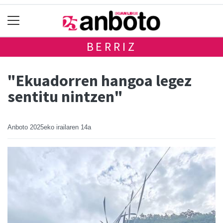
BERRIZ
"Ekuadorren hangoa legez
sentitu nintzen"
Anboto
2025eko irailaren 14a