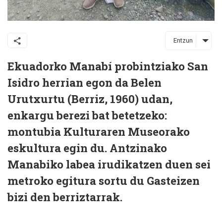
Entzun
Ekuadorko Manabí probintziako San
Isidro herrian egon da Belen
Urutxurtu (Berriz, 1960) udan,
enkargu berezi bat betetzeko:
montubia Kulturaren Museorako
eskultura egin du. Antzinako
Manabiko labea irudikatzen duen sei
metroko egitura sortu du Gasteizen
bizi den berriztarrak.