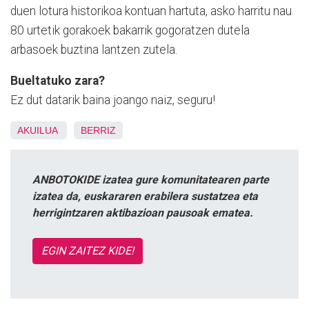
duen lotura historikoa kontuan hartuta, asko harritu nau
80 urtetik gorakoek bakarrik gogoratzen dutela
arbasoek buztina lantzen zutela.
Bueltatuko zara?
Ez dut datarik baina joango naiz, seguru!
AKUILUA
BERRIZ
ANBOTOKIDE izatea gure komunitatearen parte
izatea da, euskararen erabilera sustatzea eta
herrigintzaren aktibazioan pausoak ematea.
EGIN ZAITEZ KIDE!