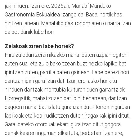
jakin nuen. Izan ere, 2026an, Manabí Munduko
Gastronomia Eskualdea izango da. Bada, hortik hasi
nintzen lanean. Manabiko gastronomiaren oinarria izan
da betidanik labe hori.
Zelakoak ziren labe horiek?
Hiru zulodun zeramikazko mahai baten azpian egiten
zuten sua, eta zulo bakoitzean buztinezko lapiko bat
ipintzen zuten, parrilla baten gainean. Labe berezi hori
dantzan ipini gura izan dut. Izan ere, asko hunkitu
ninduen dantzak montubia kulturan duen garrantziak.
Horregaitik, mahai zuzen bat ipini beharrean, dantzan
dagoen mahai bat islatu gura izan dut. Horren inguruan
lapikoak eta kea irudikatzen duten hagaxkak ipini ditut.
Garai bateko otorduak ekarri gura izan ditut gogora:
denak kearen inguruan elkartuta, berbetan. Izan ere,