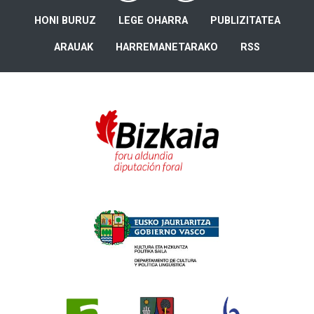
HONI BURUZ
LEGE OHARRA
PUBLIZITATEA
ARAUAK
HARREMANETARAKO
RSS