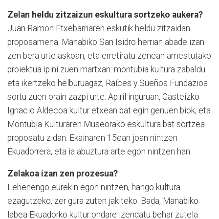
Zelan heldu zitzaizun eskultura sortzeko aukera?
Juan Ramon Etxebarriaren eskutik heldu zitzaidan
proposamena. Manabiko San Isidro herrian abade izan
zen bera urte askoan, eta erretiratu zenean amestutako
proiektua ipini zuen martxan: montubia kultura zabaldu
eta ikertzeko helburuagaz, Raíces y Sueños Fundazioa
sortu zuen orain zazpi urte. Apiril inguruan, Gasteizko
Ignacio Aldecoa kultur etxean bat egin genuen biok, eta
Montubia Kulturaren Museorako eskultura bat sortzea
proposatu zidan. Ekainaren 15ean joan nintzen
Ekuadorrera, eta ia abuztura arte egon nintzen han.
Zelakoa izan zen prozesua?
Lehenengo eurekin egon nintzen, hango kultura
ezagutzeko, zer gura zuten jakiteko. Bada, Manabiko
labea Ekuadorko kultur ondare izendatu behar zutela