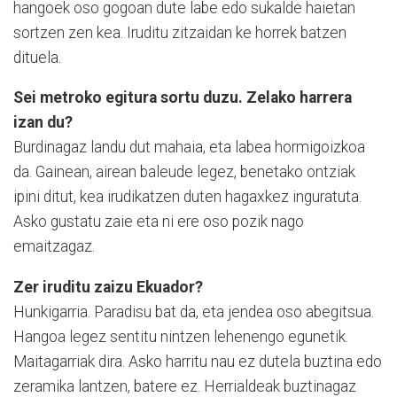
hangoek oso gogoan dute labe edo sukalde haietan
sortzen zen kea. Iruditu zitzaidan ke horrek batzen
dituela.
Sei metroko egitura sortu duzu. Zelako harrera
izan du?
Burdinagaz landu dut mahaia, eta labea hormigoizkoa
da. Gainean, airean baleude legez, benetako ontziak
ipini ditut, kea irudikatzen duten hagaxkez inguratuta.
Asko gustatu zaie eta ni ere oso pozik nago
emaitzagaz.
Zer iruditu zaizu Ekuador?
Hunkigarria. Paradisu bat da, eta jendea oso abegitsua.
Hangoa legez sentitu nintzen lehenengo egunetik.
Maitagarriak dira. Asko harritu nau ez dutela buztina edo
zeramika lantzen, batere ez. Herrialdeak buztinagaz