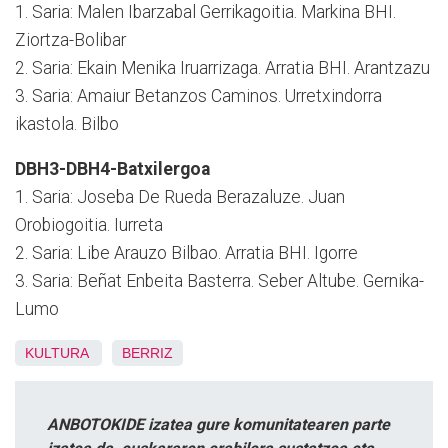
1. Saria: Malen Ibarzabal Gerrikagoitia. Markina BHI.
Ziortza-Bolibar
2. Saria: Ekain Menika Iruarrizaga. Arratia BHI. Arantzazu
3. Saria: Amaiur Betanzos Caminos. Urretxindorra
ikastola. Bilbo
DBH3-DBH4-Batxilergoa
1. Saria: Joseba De Rueda Berazaluze. Juan
Orobiogoitia. Iurreta
2. Saria: Libe Arauzo Bilbao. Arratia BHI. Igorre
3. Saria: Beñat Enbeita Basterra. Seber Altube. Gernika-
Lumo
KULTURA
BERRIZ
ANBOTOKIDE izatea gure komunitatearen parte