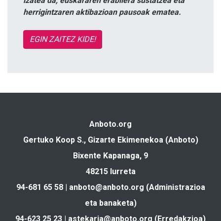
izatea da, euskararen erabilera sustatzea eta
herrigintzaren aktibazioan pausoak ematea.
EGIN ZAITEZ KIDE!
Anboto.org
Gertuko Koop S., Gizarte Ekimenekoa (Anboto)
Bixente Kapanaga, 9
48215 Iurreta
94-681 65 58 |
anboto@anboto.org
(Administrazioa
eta banaketa)
94-623 25 23 |
astekaria@anboto.org
(Erredakzioa)