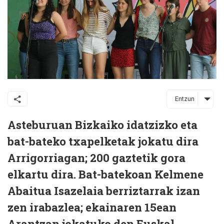
Entzun
Asteburuan Bizkaiko idatzizko eta
bat-bateko txapelketak jokatu dira
Arrigorriagan; 200 gaztetik gora
elkartu dira. Bat-batekoan Kelmene
Abaitua Isazelaia berriztarrak izan
zen irabazlea; ekainaren 15ean
Arantzan jokatuko den Euskal