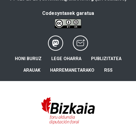
Codesyntaxek garatua
HONI BURUZ
LEGE OHARRA
PUBLIZITATEA
ARAUAK
HARREMANETARAKO
RSS