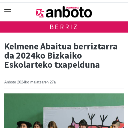
BERRIZ
Kelmene Abaitua berriztarra
da 2024ko Bizkaiko
Eskolarteko txapelduna
Anboto
2024ko maiatzaren 27a