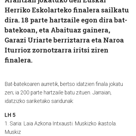
Herriko Eskolarteko finalera sailkatu
dira. 18 parte hartzaile egon dira bat-
batekoan, eta Abaituaz gainera,
Garazi Uriarte berriztarra eta Naroa
Iturrioz zornotzarra iritsi ziren
finalera.
Bat-batekoaren aurretik, bertso idatzien finala jokatu
zen; ia 200 parte hartzaile batu zituen. Jarraian,
idatzizko sariketako saridunak:
LH 5
1. Saria: Laia Azkona Intxausti. Muskizko ikastola.
Muskiz