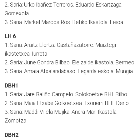
2. Saria: Urko Ibañez Terreros. Eduardo Eskartzaga.
Gordexola
3. Saria: Markel Marcos Ros. Betiko Ikastola. Leioa
LH 6
1. Saria: Araitz Elortza Gastañazatorre. Maiztegi
ikastetxea. Iurreta
2. Saria: June Gondra Bilbao. Eleizalde ikastola. Bermeo
3. Saria: Amaia Atxalandabaso. Legarda eskola. Mungia
DBH1
1. Saria: Jare Baliño Campelo. Solokoetxe BHI. Bilbo
2. Saria: Maia Etxabe Goikoetxea. Txorierri BHI. Derio
3. Saria: Maddi Vilela Mujika. Andra Mari Ikastola.
Zornotza
DBH2