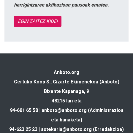
herrigintzaren aktibazioan pausoak ematea.
EGIN ZAITEZ KIDE!
Anboto.org
Gertuko Koop S., Gizarte Ekimenekoa (Anboto)
Bixente Kapanaga, 9
48215 Iurreta
94-681 65 58 |
anboto@anboto.org
(Administrazioa
eta banaketa)
94-623 25 23 |
astekaria@anboto.org
(Erredakzioa)