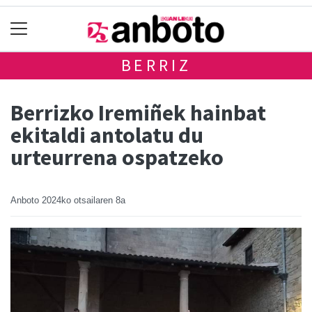
BERRIZ
Berrizko Iremiñek hainbat
ekitaldi antolatu du
urteurrena ospatzeko
Anboto
2024ko otsailaren 8a