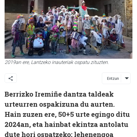
2019an ere, Lantzeko inauteriak ospatu zituzten.
Entzun
Berrizko Iremiñe dantza taldeak
urteurren ospakizuna du aurten.
Hain zuzen ere, 50+5 urte egingo ditu
2024an, eta hainbat ekintza antolatu
dute hori ospatzeko; lehenengoa