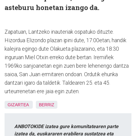
asteburu honetan izango da.
Zapatuan, Lantzeko inauteriak ospatuko dituzte.
Hizordua Elizondo plazan ipini dute, 17:00etan; handik
kalejira egingo dute Olakueta plazaraino, eta 18:30
inguruan Miel Otxin erreko dute bertan. Iremiñek
1969ko sanjoanetan egin zuen bere lehenengo dantza
saioa, San Juan ermitaren ondoan. Ordutik ehunka
dantzari igaro da taldetik. Taldearen 25. eta 45.
urteurrenetan ere jaia egin zuten.
GIZARTEA
BERRIZ
ANBOTOKIDE izatea gure komunitatearen parte
izatea da, euskararen erabilera sustatzea eta