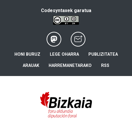
Codesyntaxek garatua
HONI BURUZ
LEGE OHARRA
PUBLIZITATEA
ARAUAK
HARREMANETARAKO
RSS