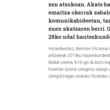
zen atzokoan. Akats b
emaitza okerrak zabald
komunikabideetan, ta
zuen akatsaren berri. 
28ko udal hauteskunde
Honenbestez, Berrizen EAJrena iz
jeltzaleak 2019ko hauteskundeeta
Bilduk ostera, %16 igo du boto kop
honetan; bosna zinegotzi izango
zinegotziagaz osatuko litzateke 