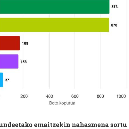
kundeetako emaitzekin nahasmena sortu