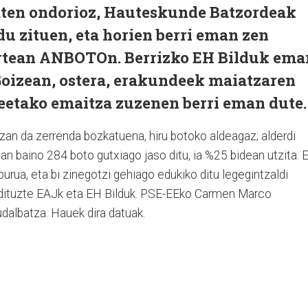
aten ondorioz, Hauteskunde Batzordeak
u zituen, eta horien berri eman zen
rtean ANBOTOn. Berrizko EH Bilduk ema
Goizean, ostera, erakundeek maiatzaren
etako emaitza zuzenen berri eman dute.
an da zerrenda bozkatuena, hiru botoko aldeagaz; alderdi
n baino 284 boto gutxiago jaso ditu, ia %25 bidean utzita. 
urua, eta bi zinegotzi gehiago edukiko ditu legegintzaldi
 dituzte EAJk eta EH Bilduk. PSE-EEko Carmen Marco
udalbatza. Hauek dira datuak.