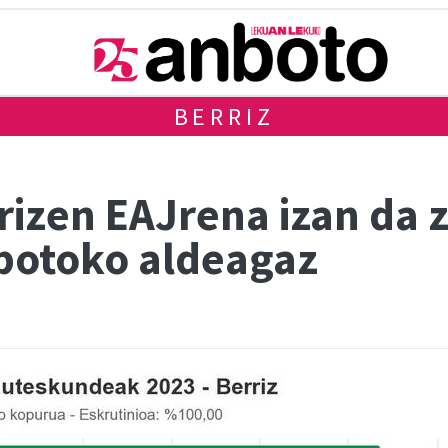
BERRIZ
izen EAJrena izan da 
botoko aldeagaz