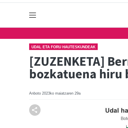
UDAL ETA FORU HAUTESKUNDEAK
[ZUZENKETA] Berr
bozkatuena hiru 
Anboto
2023ko maiatzaren 29a