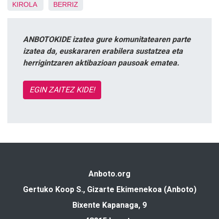
KIROLA
BERRIZ
ANBOTOKIDE izatea gure komunitatearen parte
izatea da, euskararen erabilera sustatzea eta
herrigintzaren aktibazioan pausoak ematea.
EGIN ZAITEZ KIDE!
Anboto.org
Gertuko Koop S., Gizarte Ekimenekoa (Anboto)
Bixente Kapanaga, 9