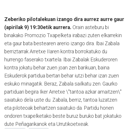
Zeberiko pilotalekuan izango dira aurrez aurre gaur
(apirilak 9) 19:30etik aurrera.
Orain asteburu bi
binakako Promozio Txapelketa irabazi zuten elkarrekin
eta gaur bata bestearen arerio izango dira. Ibai Zabala
berriztarrak Arretxe IIaren kontra borrokatuko du
hurrengo faserako txartela. Ibai Zabalak Eskuderoren
kontra jokatu behar zuen joan zen barikuan, baina
Eskuderok partidua bertan behar iutzi behar izan zuen
eskuko minagatik. Beraz, Zabala sailkatu zen. Gaurko
partiduari begira Iker Arretxe \"tantoa azkar amaitzen\"
saiatuko dela uste du. Zabala, berriz, tantoa luzatzen
eta piloteoak behartzen saiatuko da. Partidu honen
ondoren txapelketako beste buruz buruko bat jokatuko
dute Peñagarikanok eta Urrutikoetxeak.