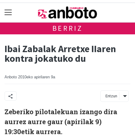
BERRIZ
Ibai Zabalak Arretxe IIaren
kontra jokatuko du
Anboto
2010eko apirilaren 9a
Entzun
Zeberiko pilotalekuan izango dira
aurrez aurre gaur (apirilak 9)
19:30etik aurrera.