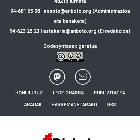
48215 Iurreta
94-681 65 58 |
anboto@anboto.org
(Administrazioa
eta banaketa)
94-623 25 23 |
astekaria@anboto.org
(Erredakzioa)
Codesyntaxek garatua
HONI BURUZ
LEGE OHARRA
PUBLIZITATEA
ARAUAK
HARREMANETARAKO
RSS