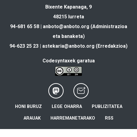
Bixente Kapanaga, 9
48215 Iurreta
94-681 65 58 |
anboto@anboto.org
(Administrazioa
eta banaketa)
94-623 25 23 |
astekaria@anboto.org
(Erredakzioa)
Codesyntaxek garatua
HONI BURUZ
LEGE OHARRA
PUBLIZITATEA
ARAUAK
HARREMANETARAKO
RSS