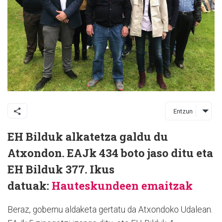
Entzun
EH Bilduk alkatetza galdu du
Atxondon. EAJk 434 boto jaso ditu eta
EH Bilduk 377. Ikus
datuak:
Hauteskundeen emaitzak
Beraz, gobernu aldaketa gertatu da Atxondoko Udalean.