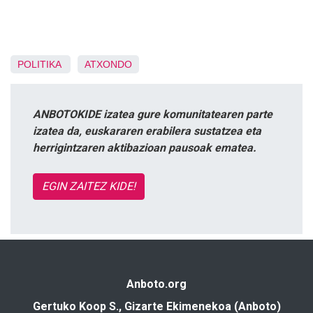
POLITIKA
ATXONDO
ANBOTOKIDE izatea gure komunitatearen parte
izatea da, euskararen erabilera sustatzea eta
herrigintzaren aktibazioan pausoak ematea.
EGIN ZAITEZ KIDE!
Anboto.org
Gertuko Koop S., Gizarte Ekimenekoa (Anboto)