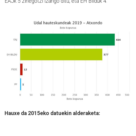
EAJk 5 zinegotzi izango ditu, eta EH Bilduk 4.
Hauxe da 2015eko datuekin alderaketa: