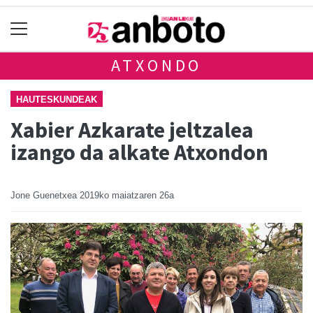
ATXONDO
HAUTESKUNDEAK
Xabier Azkarate jeltzalea
izango da alkate Atxondon
Jone Guenetxea
2019ko maiatzaren 26a