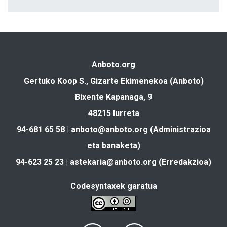
Anboto.org
Gertuko Koop S., Gizarte Ekimenekoa (Anboto)
Bixente Kapanaga, 9
48215 Iurreta
94-681 65 58 |
anboto@anboto.org
(Administrazioa
eta banaketa)
94-623 25 23 |
astekaria@anboto.org
(Erredakzioa)
Codesyntaxek garatua