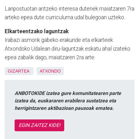
Lanpostuotan aritzeko interesa dutenek maiatzaren 7ra
arteko epea dute curriculuma udal bulegoan uzteko.
Elkarteentzako laguntzak
Irabazi asmorik gabeko erakunde eta elkarteek
Atxondoko Udalean diru-laguntzak eskatu ahal izateko
epea zabalik dago, maiatzaren 2ra arte.
GIZARTEA
ATXONDO
ANBOTOKIDE izatea gure komunitatearen parte
izatea da, euskararen erabilera sustatzea eta
herrigintzaren aktibazioan pausoak ematea.
EGIN ZAITEZ KIDE!