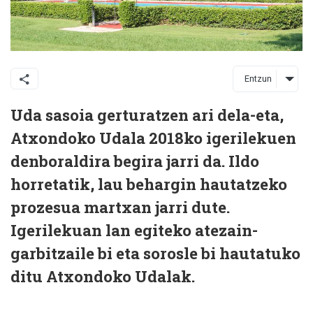
Entzun
Uda sasoia gerturatzen ari dela-eta,
Atxondoko Udala 2018ko igerilekuen
denboraldira begira jarri da. Ildo
horretatik, lau behargin hautatzeko
prozesua martxan jarri dute.
Igerilekuan lan egiteko atezain-
garbitzaile bi eta sorosle bi hautatuko
ditu Atxondoko Udalak.