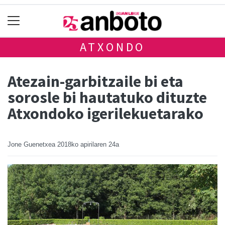
ATXONDO
Atezain-garbitzaile bi eta
sorosle bi hautatuko dituzte
Atxondoko igerilekuetarako
Jone Guenetxea
2018ko apirilaren 24a