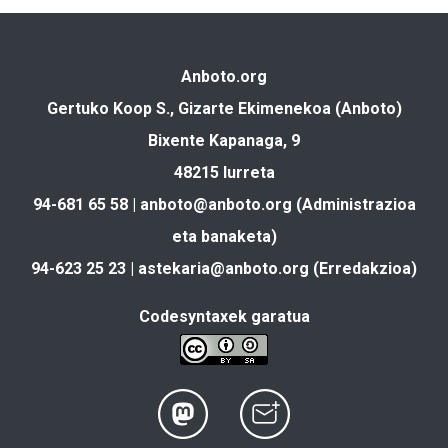
Anboto.org
Gertuko Koop S., Gizarte Ekimenekoa (Anboto)
Bixente Kapanaga, 9
48215 Iurreta
94-681 65 58 |
anboto@anboto.org
(Administrazioa
eta banaketa)
94-623 25 23 |
astekaria@anboto.org
(Erredakzioa)
Codesyntaxek garatua