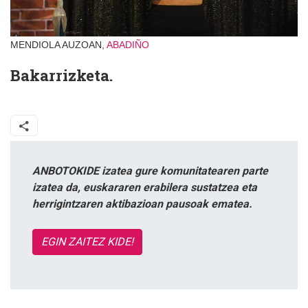
MENDIOLA AUZOAN,
ABADIÑO
Bakarrizketa.
ANBOTOKIDE izatea gure komunitatearen parte
izatea da, euskararen erabilera sustatzea eta
herrigintzaren aktibazioan pausoak ematea.
EGIN ZAITEZ KIDE!