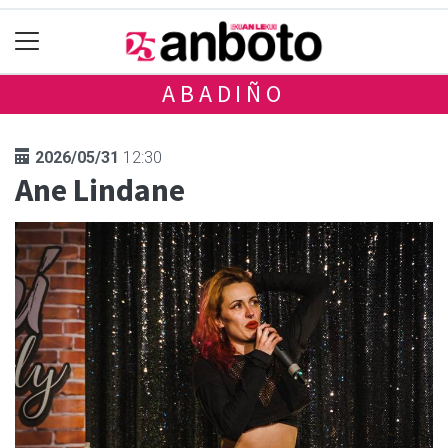
ABADIÑO
2026/05/31
12:30
Ane Lindane