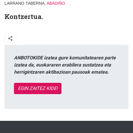
LARRANO TABERNA,
ABADIÑO
Kontzertua.
ANBOTOKIDE izatea gure komunitatearen parte
izatea da, euskararen erabilera sustatzea eta
herrigintzaren aktibazioan pausoak ematea.
EGIN ZAITEZ KIDE!