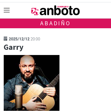
ABADIÑO
2025/12/12
20:00
Garry