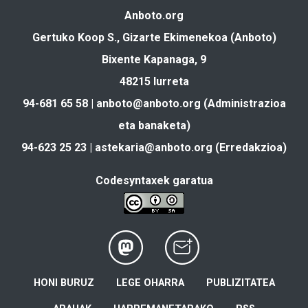
Anboto.org
Gertuko Koop S., Gizarte Ekimenekoa (Anboto)
Bixente Kapanaga, 9
48215 Iurreta
94-681 65 58 |
anboto@anboto.org
(Administrazioa
eta banaketa)
94-623 25 23 |
astekaria@anboto.org
(Erredakzioa)
Codesyntaxek garatua
HONI BURUZ
LEGE OHARRA
PUBLIZITATEA