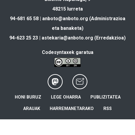
48215 Iurreta
94-681 65 58 |
anboto@anboto.org
(Administrazioa
eta banaketa)
94-623 25 23 |
astekaria@anboto.org
(Erredakzioa)
Codesyntaxek garatua
HONI BURUZ
LEGE OHARRA
PUBLIZITATEA
ARAUAK
HARREMANETARAKO
RSS