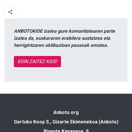
ANBOTOKIDE izatea gure komunitatearen parte
izatea da, euskararen erabilera sustatzea eta
herrigintzaren aktibazioan pausoak ematea.
EGIN ZAITEZ KIDE!
Anboto.org
Gertuko Koop S., Gizarte Ekimenekoa (Anboto)
Bixente Kapanaga, 9