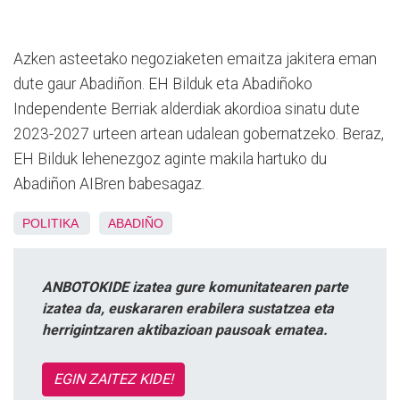
Azken asteetako negoziaketen emaitza jakitera eman
dute gaur Abadiñon. EH Bilduk eta Abadiñoko
Independente Berriak alderdiak akordioa sinatu dute
2023-2027 urteen artean udalean gobernatzeko. Beraz,
EH Bilduk lehenezgoz aginte makila hartuko du
Abadiñon AIBren babesagaz.
POLITIKA
ABADIÑO
ANBOTOKIDE izatea gure komunitatearen parte
izatea da, euskararen erabilera sustatzea eta
herrigintzaren aktibazioan pausoak ematea.
EGIN ZAITEZ KIDE!