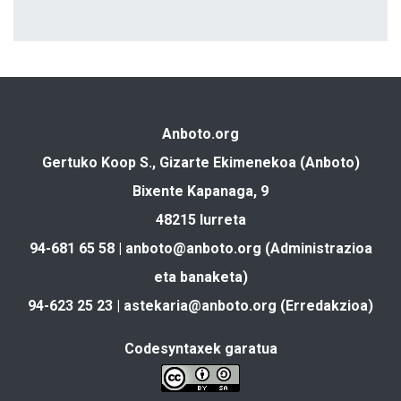
Anboto.org
Gertuko Koop S., Gizarte Ekimenekoa (Anboto)
Bixente Kapanaga, 9
48215 Iurreta
94-681 65 58 |
anboto@anboto.org
(Administrazioa
eta banaketa)
94-623 25 23 |
astekaria@anboto.org
(Erredakzioa)
Codesyntaxek garatua