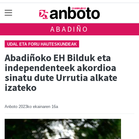
ABADIÑO
UDAL ETA FORU HAUTESKUNDEAK
Abadiñoko EH Bilduk eta
independenteek akordioa
sinatu dute Urrutia alkate
izateko
Anboto
2023ko ekainaren 16a