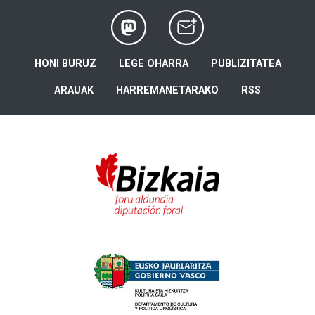
HONI BURUZ
LEGE OHARRA
PUBLIZITATEA
ARAUAK
HARREMANETARAKO
RSS