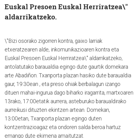
Euskal Presoen Euskal Herriratzea\"
aldarrikatzeko.
\"Bizi osorako zigorren kontra, gaixo larriak
etxeratzearen alde, inkomunikazioaren kontra eta
Euskal Presoen Euskal Herriratzea\" aldarrikatzeko,
antolatutako baraualdia egingo dute gaurtik domekara
arte Abadiñon. Txanporta plazan hasiko dute baraualdia
gaur, 19:30ean , eta preso ohiak berbalagun izango
dituen mahai-ingurua dago biharko iragarrita, martxoaren
13rako, 17:00etatik aurrera, asteburuko baraualdirako
aurreikusi dituzten ekintzen artean. Domekan,
13:00etan, Txanporta plazan egingo duten
kontzentrazioagaz eta ondoren salda beroa hartuz
emango dute ekimena amaitutzat.