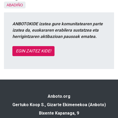
ABADIÑO
ANBOTOKIDE izatea gure komunitatearen parte
izatea da, euskararen erabilera sustatzea eta
herrigintzaren aktibazioan pausoak ematea.
EGIN ZAITEZ KIDE!
Anboto.org
Gertuko Koop S., Gizarte Ekimenekoa (Anboto)
Bixente Kapanaga, 9