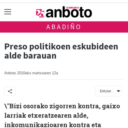
ABADIÑO
Preso politikoen eskubideen
alde barauan
Anboto
2010eko martxoaren 12a
Entzun
\"Bizi osorako zigorren kontra, gaixo
larriak etxeratzearen alde,
inkomunikazioaren kontra eta