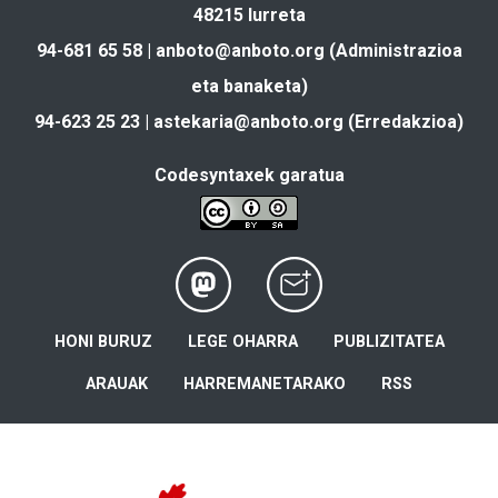
48215 Iurreta
94-681 65 58 |
anboto@anboto.org
(Administrazioa
eta banaketa)
94-623 25 23 |
astekaria@anboto.org
(Erredakzioa)
Codesyntaxek garatua
HONI BURUZ
LEGE OHARRA
PUBLIZITATEA
ARAUAK
HARREMANETARAKO
RSS