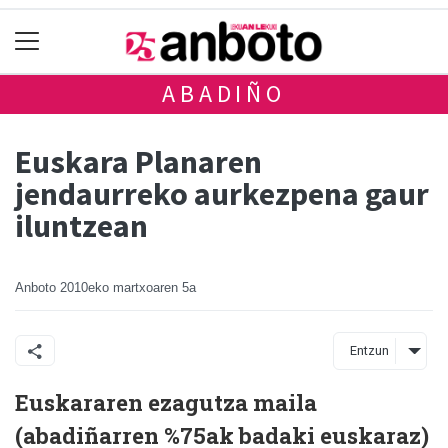
ABADIÑO
Euskara Planaren
jendaurreko aurkezpena gaur
iluntzean
Anboto
2010eko martxoaren 5a
Entzun
Euskararen ezagutza maila
(abadiñarren %75ak badaki euskaraz)