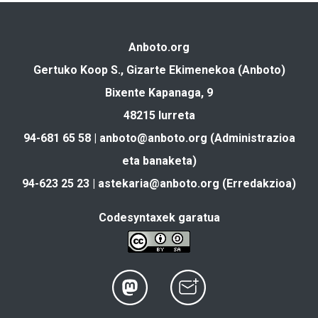
Anboto.org
Gertuko Koop S., Gizarte Ekimenekoa (Anboto)
Bixente Kapanaga, 9
48215 Iurreta
94-681 65 58 |
anboto@anboto.org
(Administrazioa
eta banaketa)
94-623 25 23 |
astekaria@anboto.org
(Erredakzioa)
Codesyntaxek garatua