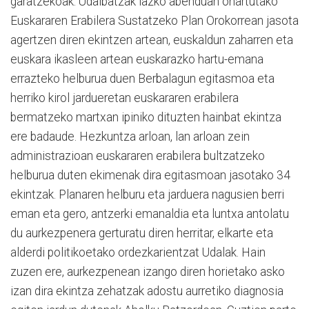
garatzekoak. Udalbatzak iazko abenduan onartutako
Euskararen Erabilera Sustatzeko Plan Orokorrean jasota
agertzen diren ekintzen artean, euskaldun zaharren eta
euskara ikasleen artean euskarazko hartu-emana
errazteko helburua duen Berbalagun egitasmoa eta
herriko kirol jardueretan euskararen erabilera
bermatzeko martxan ipiniko dituzten hainbat ekintza
ere badaude. Hezkuntza arloan, lan arloan zein
administrazioan euskararen erabilera bultzatzeko
helburua duten ekimenak dira egitasmoan jasotako 34
ekintzak. Planaren helburu eta jarduera nagusien berri
eman eta gero, antzerki emanaldia eta luntxa antolatu
du aurkezpenera gerturatu diren herritar, elkarte eta
alderdi politikoetako ordezkarientzat Udalak. Hain
zuzen ere, aurkezpenean izango diren horietako asko
izan dira ekintza zehatzak adostu aurretiko diagnosia