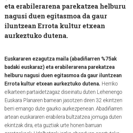
eta erabilerarena parekatzea helburu
nagusi duen egitasmoa da gaur
iluntzean Errota kultur etxean
aurkeztuko dutena.
Euskararen ezagutza maila (abadiñarren %75ak
badaki euskaraz) eta erabilerarena parekatzea
helburu nagusi duen egitasmoa da gaur iluntzean
Errota kultur etxean aurkeztuko dutena.
Herriko
elkarteen partaidetzagaz diseinatu duten Lehenengo
Euskara Planaren barnean jasotzen diren 32 ekintzen
berri emango dute gaurko aurkezpenean. Abadiñarren
artean euskararen erabilera bultzatzea jomuga duten
ekintzak dira, eta guztiak urte honen barruan