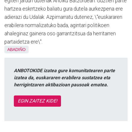
egiten jardun dutenak Aholku Batzordean. Guztien parte
hartzea eskrrtzeko baliatu gura dutela aurkezpena ere
adierazi du Udalak. Azpimarratu dutenez, \"euskararen
erabilera normalizatuko bada, agintari politikoen
ahaleginaz gainera oso garrantzitsua da herritarren
partaidetza ere\".
ABADIÑO
ANBOTOKIDE izatea gure komunitatearen parte
izatea da, euskararen erabilera sustatzea eta
herrigintzaren aktibazioan pausoak ematea.
EGIN ZAITEZ KIDE!