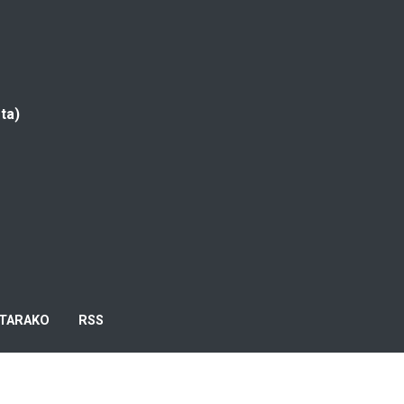
ta)
TARAKO
RSS