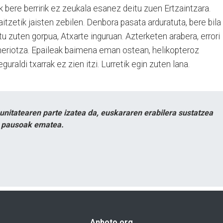
k bere berririk ez zeukala esanez deitu zuen Ertzaintzara.
itzetik jaisten zebilen. Denbora pasata arduratuta, bere bila
tu zuten gorpua, Atxarte inguruan. Azterketen arabera, errori
 heriotza. Epaileak baimena eman ostean, helikopteroz
guraldi txarrak ez zien itzi. Lurretik egin zuten lana.
itatearen parte izatea da, euskararen erabilera sustatzea
n pausoak ematea.
Anboto.org