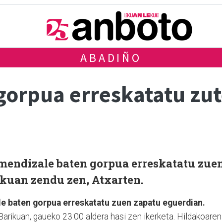
ABADIÑO
gorpua erreskatatu zu
 mendizale baten gorpua erreskatatu zue
ikuan zendu zen, Atxarten.
le baten gorpua erreskatatu zuen zapatu eguerdian.
arikuan, gaueko 23:00 aldera hasi zen ikerketa. Hildakoaren