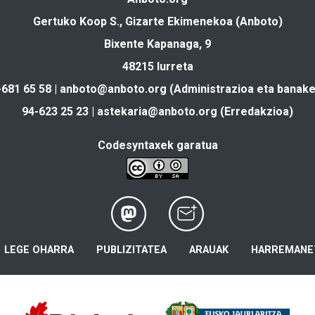
Gertuko Koop S., Gizarte Ekimenekoa (Anboto)
Bixente Kapanaga, 9
48215 Iurreta
-681 65 58 |
anboto@anboto.org
(Administrazioa eta banake
94-623 25 23 |
astekaria@anboto.org
(Erredakzioa)
Codesyntaxek garatua
LEGE OHARRA
PUBLIZITATEA
ARAUAK
HARREMANE