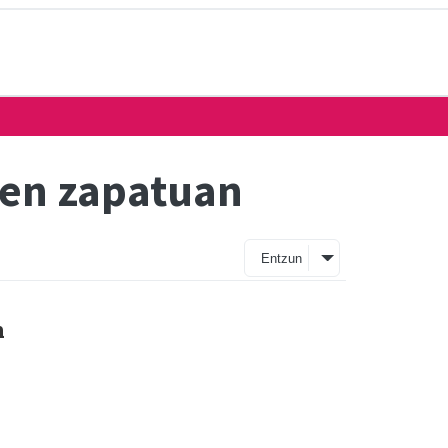
ten zapatuan
Entzun
n