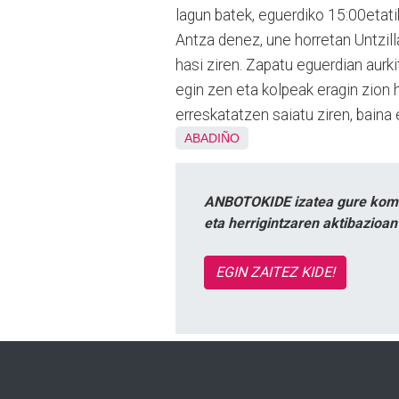
lagun batek, eguerdiko 15:00etati
Antza denez, une horretan Untzilla
hasi ziren. Zapatu eguerdian aurki
egin zen eta kolpeak eragin zion
erreskatatzen saiatu ziren, baina e
ABADIÑO
ANBOTOKIDE izatea gure komun
eta herrigintzaren aktibazioa
EGIN ZAITEZ KIDE!