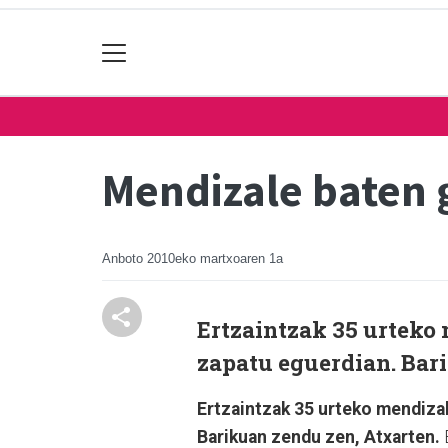
Mendizale baten 
Anboto
2010eko martxoaren 1a
Ertzaintzak 35 urteko
zapatu eguerdian. Bar
Ertzaintzak 35 urteko mendiza
Barikuan zendu zen, Atxarten.
B