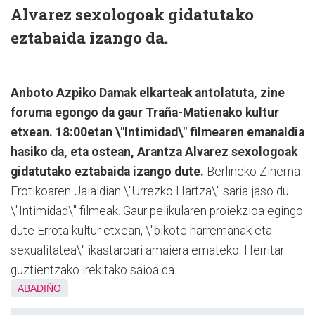
Alvarez sexologoak gidatutako
eztabaida izango da.
Anboto Azpiko Damak elkarteak antolatuta, zine
foruma egongo da gaur Traña-Matienako kultur
etxean. 18:00etan \"Intimidad\" filmearen emanaldia
hasiko da, eta ostean, Arantza Alvarez sexologoak
gidatutako eztabaida izango dute.
Berlineko Zinema
Erotikoaren Jaialdian \"Urrezko Hartza\" saria jaso du
\"Intimidad\" filmeak. Gaur pelikularen proiekzioa egingo
dute Errota kultur etxean, \"bikote harremanak eta
sexualitatea\" ikastaroari amaiera emateko. Herritar
guztientzako irekitako saioa da.
ABADIÑO