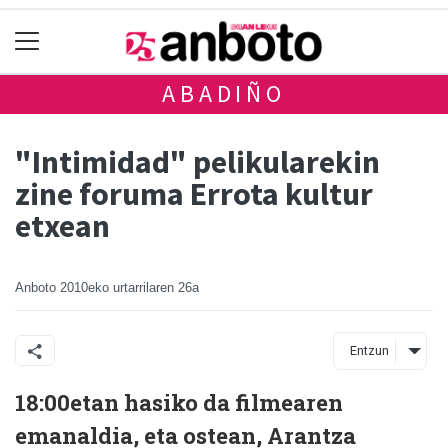
ABADIÑO
"Intimidad" pelikularekin
zine foruma Errota kultur
etxean
Anboto
2010eko urtarrilaren 26a
Entzun
18:00etan hasiko da filmearen
emanaldia, eta ostean, Arantza