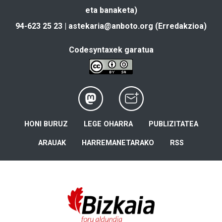
eta banaketa)
94-623 25 23 |
astekaria@anboto.org
(Erredakzioa)
Codesyntaxek garatua
HONI BURUZ
LEGE OHARRA
PUBLIZITATEA
ARAUAK
HARREMANETARAKO
RSS