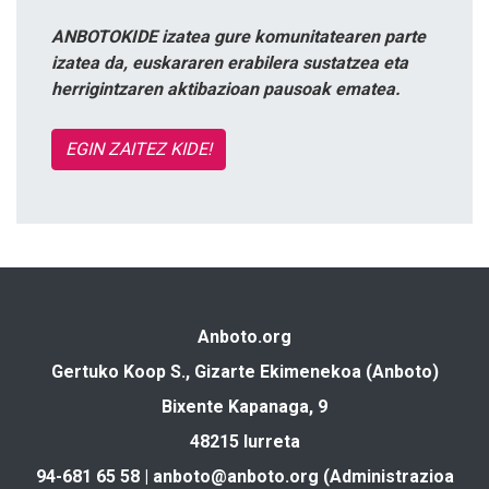
ANBOTOKIDE izatea gure komunitatearen parte
izatea da, euskararen erabilera sustatzea eta
herrigintzaren aktibazioan pausoak ematea.
EGIN ZAITEZ KIDE!
Anboto.org
Gertuko Koop S., Gizarte Ekimenekoa (Anboto)
Bixente Kapanaga, 9
48215 Iurreta
94-681 65 58 |
anboto@anboto.org
(Administrazioa