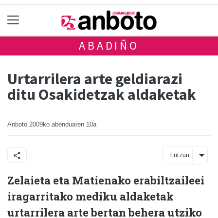
ABADIÑO
Urtarrilera arte geldiarazi
ditu Osakidetzak aldaketak
Anboto
2009ko abenduaren 10a
Entzun
Zelaieta eta Matienako erabiltzaileei
iragarritako mediku aldaketak
urtarrilera arte bertan behera utziko