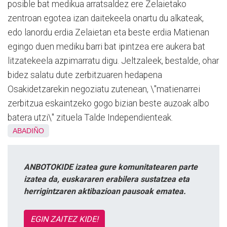
posible bat medikua arratsaldez ere Zelaietako
zentroan egotea izan daitekeela onartu du alkateak,
edo lanordu erdia Zelaietan eta beste erdia Matienan
egingo duen mediku barri bat ipintzea ere aukera bat
litzatekeela azpimarratu digu. Jeltzaleek, bestalde, ohar
bidez salatu dute zerbitzuaren hedapena
Osakidetzarekin negoziatu zutenean, \"matienarrei
zerbitzua eskaintzeko gogo bizian beste auzoak albo
batera utzi\" zituela Talde Independienteak.
ABADIÑO
ANBOTOKIDE izatea gure komunitatearen parte
izatea da, euskararen erabilera sustatzea eta
herrigintzaren aktibazioan pausoak ematea.
EGIN ZAITEZ KIDE!