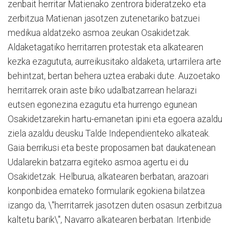
zenbait herritar Matienako zentrora bideratzeko eta
zerbitzua Matienan jasotzen zutenetariko batzuei
medikua aldatzeko asmoa zeukan Osakidetzak.
Aldaketagatiko herritarren protestak eta alkatearen
kezka ezagututa, aurreikusitako aldaketa, urtarrilera arte
behintzat, bertan behera uztea erabaki dute. Auzoetako
herritarrek orain aste biko udalbatzarrean helarazi
eutsen egonezina ezagutu eta hurrengo egunean
Osakidetzarekin hartu-emanetan ipini eta egoera azaldu
ziela azaldu deusku Talde Independienteko alkateak.
Gaia berrikusi eta beste proposamen bat daukatenean
Udalarekin batzarra egiteko asmoa agertu ei du
Osakidetzak. Helburua, alkatearen berbatan, arazoari
konponbidea emateko formularik egokiena bilatzea
izango da, \"herritarrek jasotzen duten osasun zerbitzua
kaltetu barik\", Navarro alkatearen berbatan. Irtenbide