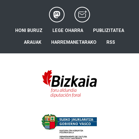
HONI BURUZ
LEGE OHARRA
PUBLIZITATEA
ARAUAK
HARREMANETARAKO
RSS