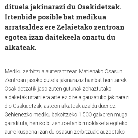
dituela jakinarazi du Osakidetzak.
Irtenbide posible bat medikua
arratsaldez ere Zelaietako zentroan
egotea izan daitekeela onartu du
alkateak.
Mediku zerbitzua aurrerantzean Matienako Osasun
Zentroan jasoko dutela jakinaraziz hainbat herritarrek
Osakidetzatik jaso zuten gutunak zehaztutako
aldaketak urtarrilera arte ez direla gauzatuko jakinarazi
dio Osakidetzak, asteon alkateak azaldu duenez.
Gehienezko mediku bakoitzeko 1.500 gaixoren muga
gaindituta, herriko bi zentroetan birmoldaketa egiteko
aurreikuspena izan du osasun zerbitzuak: auzoetako