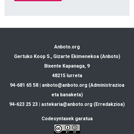
Anboto.org
Gertuko Koop S., Gizarte Ekimenekoa (Anboto)
Bixente Kapanaga, 9
48215 Iurreta
94-681 65 58 |
anboto@anboto.org
(Administrazioa
eta banaketa)
94-623 25 23 |
astekaria@anboto.org
(Erredakzioa)
Codesyntaxek garatua