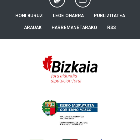
HONI BURUZ
LEGE OHARRA
PUBLIZITATEA
ARAUAK
HARREMANETARAKO
RSS