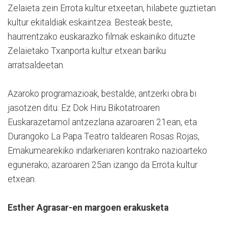
Zelaieta zein Errota kultur etxeetan, hilabete guztietan
kultur ekitaldiak eskaintzea. Besteak beste,
haurrentzako euskarazko filmak eskainiko dituzte
Zelaietako Txanporta kultur etxean bariku
arratsaldeetan.
Azaroko programazioak, bestalde, antzerki obra bi
jasotzen ditu: Ez Dok Hiru Bikotatroaren
Euskarazetamol antzezlana azaroaren 21ean, eta
Durangoko La Papa Teatro taldearen Rosas Rojas,
Emakumearekiko indarkeriaren kontrako nazioarteko
egunerako; azaroaren 25an izango da Errota kultur
etxean.
Esther Agrasar-en margoen erakusketa