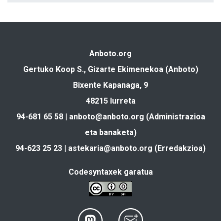
Anboto.org
Gertuko Koop S., Gizarte Ekimenekoa (Anboto)
Bixente Kapanaga, 9
48215 Iurreta
94-681 65 58 |
anboto@anboto.org
(Administrazioa
eta banaketa)
94-623 25 23 |
astekaria@anboto.org
(Erredakzioa)
Codesyntaxek garatua