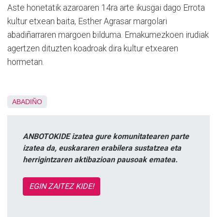
Aste honetatik azaroaren 14ra arte ikusgai dago Errota
kultur etxean baita, Esther Agrasar margolari
abadiñarraren margoen bilduma. Emakumezkoen irudiak
agertzen dituzten koadroak dira kultur etxearen
hormetan.
ABADIÑO
ANBOTOKIDE izatea gure komunitatearen parte
izatea da, euskararen erabilera sustatzea eta
herrigintzaren aktibazioan pausoak ematea.
EGIN ZAITEZ KIDE!