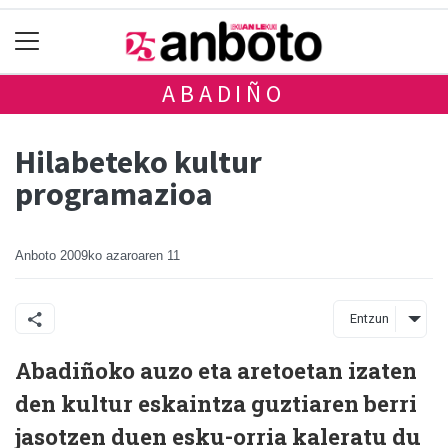
ABADIÑO
Hilabeteko kultur
programazioa
Anboto
2009ko azaroaren 11
Entzun
Abadiñoko auzo eta aretoetan izaten
den kultur eskaintza guztiaren berri
jasotzen duen esku-orria kaleratu du