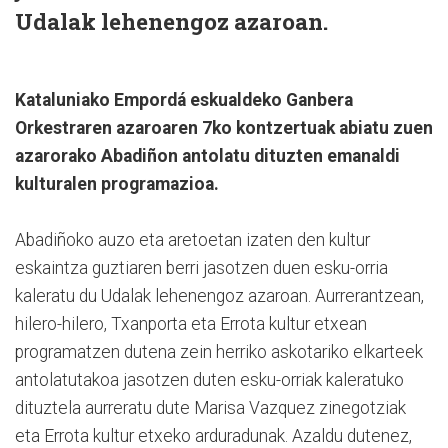
Udalak lehenengoz azaroan.
Kataluniako Empordá eskualdeko Ganbera
Orkestraren azaroaren 7ko kontzertuak abiatu zuen
azarorako Abadiñon antolatu dituzten emanaldi
kulturalen programazioa.
Abadiñoko auzo eta aretoetan izaten den kultur
eskaintza guztiaren berri jasotzen duen esku-orria
kaleratu du Udalak lehenengoz azaroan. Aurrerantzean,
hilero-hilero, Txanporta eta Errota kultur etxean
programatzen dutena zein herriko askotariko elkarteek
antolatutakoa jasotzen duten esku-orriak kaleratuko
dituztela aurreratu dute Marisa Vazquez zinegotziak
eta Errota kultur etxeko arduradunak. Azaldu dutenez,