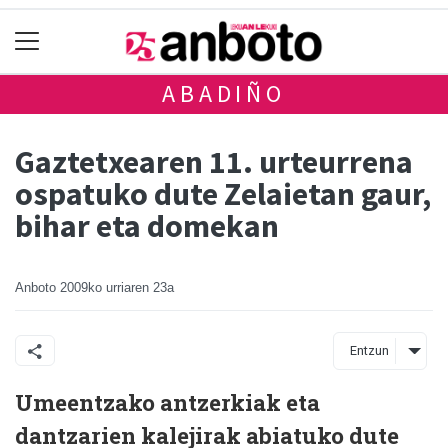
ABADIÑO
Gaztetxearen 11. urteurrena
ospatuko dute Zelaietan gaur,
bihar eta domekan
Anboto
2009ko urriaren 23a
Entzun
Umeentzako antzerkiak eta
dantzarien kalejirak abiatuko dute