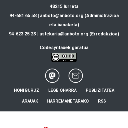
48215 Iurreta
94-681 65 58 |
anboto@anboto.org
(Administrazioa
eta banaketa)
94-623 25 23 |
astekaria@anboto.org
(Erredakzioa)
Codesyntaxek garatua
HONI BURUZ
LEGE OHARRA
PUBLIZITATEA
ARAUAK
HARREMANETARAKO
RSS