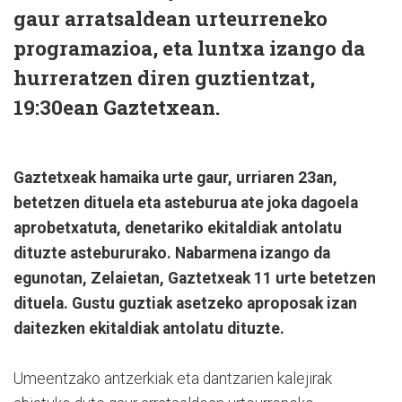
gaur arratsaldean urteurreneko
programazioa, eta luntxa izango da
hurreratzen diren guztientzat,
19:30ean Gaztetxean.
Gaztetxeak hamaika urte gaur, urriaren 23an,
betetzen dituela eta asteburua ate joka dagoela
aprobetxatuta, denetariko ekitaldiak antolatu
dituzte astebururako. Nabarmena izango da
egunotan, Zelaietan, Gaztetxeak 11 urte betetzen
dituela. Gustu guztiak asetzeko aproposak izan
daitezken ekitaldiak antolatu dituzte.
Umeentzako antzerkiak eta dantzarien kalejirak