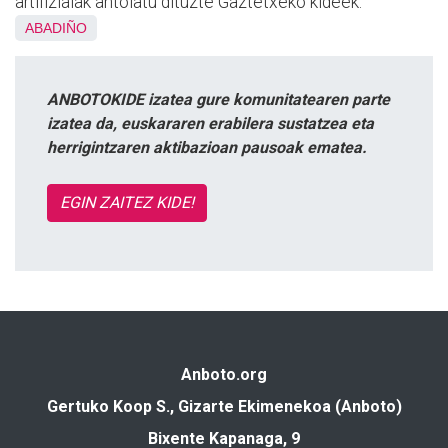
artifizialak antolatu dituzte Gaztetxeko kideek.
ABADIÑO
ANBOTOKIDE izatea gure komunitatearen parte
izatea da, euskararen erabilera sustatzea eta
herrigintzaren aktibazioan pausoak ematea.
EGIN ZAITEZ KIDE!
Anboto.org
Gertuko Koop S., Gizarte Ekimenekoa (Anboto)
Bixente Kapanaga, 9