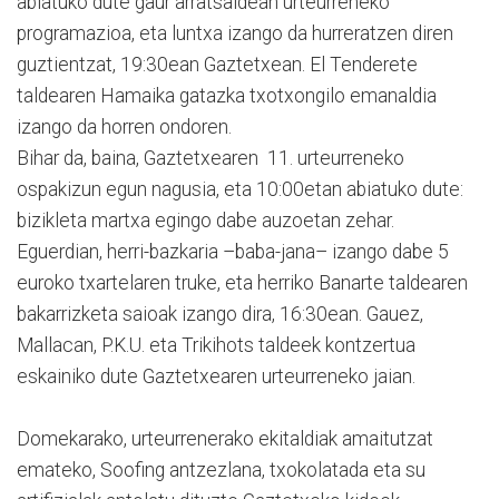
abiatuko dute gaur arratsaldean urteurreneko
programazioa, eta luntxa izango da hurreratzen diren
guztientzat, 19:30ean Gaztetxean. El Tenderete
taldearen Hamaika gatazka txotxongilo emanaldia
izango da horren ondoren.
Bihar da, baina, Gaztetxearen 11. urteurreneko
ospakizun egun nagusia, eta 10:00etan abiatuko dute:
bizikleta martxa egingo dabe auzoetan zehar.
Eguerdian, herri-bazkaria –baba-jana– izango dabe 5
euroko txartelaren truke, eta herriko Banarte taldearen
bakarrizketa saioak izango dira, 16:30ean. Gauez,
Mallacan, P.K.U. eta Trikihots taldeek kontzertua
eskainiko dute Gaztetxearen urteurreneko jaian.
Domekarako, urteurrenerako ekitaldiak amaitutzat
emateko, Soofing antzezlana, txokolatada eta su