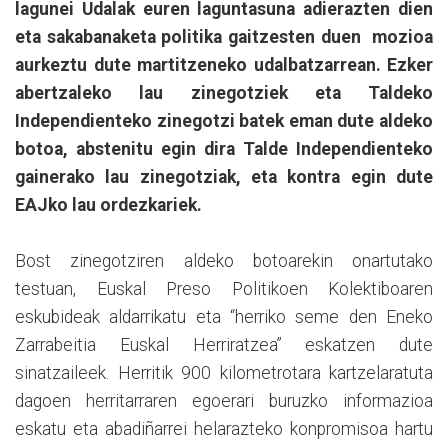
lagunei Udalak euren laguntasuna adierazten dien
eta sakabanaketa politika gaitzesten duen mozioa
aurkeztu dute martitzeneko udalbatzarrean. Ezker
abertzaleko lau zinegotziek eta Taldeko
Independienteko zinegotzi batek eman dute aldeko
botoa, abstenitu egin dira Talde Independienteko
gainerako lau zinegotziak, eta kontra egin dute
EAJko lau ordezkariek.
Bost zinegotziren aldeko botoarekin onartutako
testuan, Euskal Preso Politikoen Kolektiboaren
eskubideak aldarrikatu eta “herriko seme den Eneko
Zarrabeitia Euskal Herriratzea” eskatzen dute
sinatzaileek. Herritik 900 kilometrotara kartzelaratuta
dagoen herritarraren egoerari buruzko informazioa
eskatu eta abadiñarrei helarazteko konpromisoa hartu