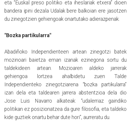
eta “Euskal preso politiko eta iheslariak etxera” dioen
bandera ipini dezala Udalak bere balkoian ere jasotzen
du zinegotzien gehiengoak onartutako adierazpenak.
"Bozka partikularra"
Abadiñoko Independienteen artean zinegotzi batek
mozinoari baietza eman izanak ezinegona sortu du
taldekideen artean. Mozioaren aldeko jarrerak
gehiengoa lortzea ahalbidetu zuen Talde
Independienteko zinegotziarena “bozka partikularra”
izan dela eta taldearen jarrera abstentzioa dela dio
Jose Luis Navarro alkateak: “udalerriaz gaindiko
politikan ez posizionatzea da gure filosofia, eta taldeko
kide guztiek onartu behar dute hori”, aurreratu du.