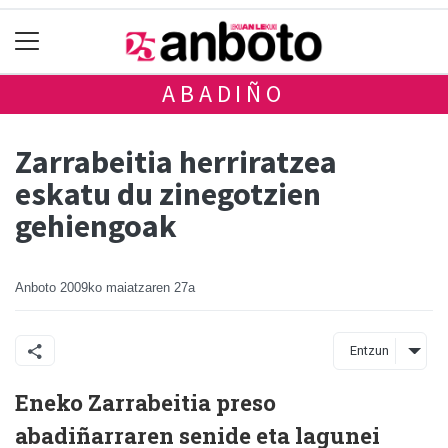
ABADIÑO
Zarrabeitia herriratzea
eskatu du zinegotzien
gehiengoak
Anboto
2009ko maiatzaren 27a
Entzun
Eneko Zarrabeitia preso
abadiñarraren senide eta lagunei