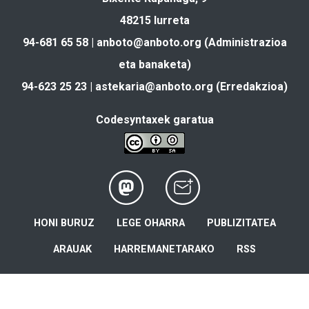
48215 Iurreta
94-681 65 58 |
anboto@anboto.org
(Administrazioa
eta banaketa)
94-623 25 23 |
astekaria@anboto.org
(Erredakzioa)
Codesyntaxek garatua
HONI BURUZ
LEGE OHARRA
PUBLIZITATEA
ARAUAK
HARREMANETARAKO
RSS