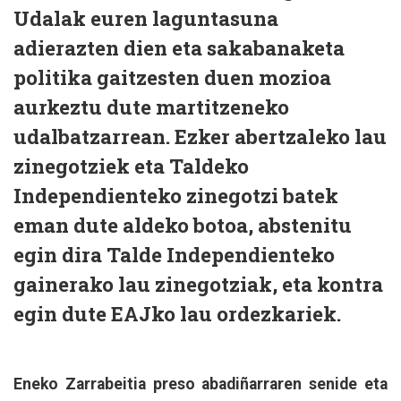
Udalak euren laguntasuna
adierazten dien eta sakabanaketa
politika gaitzesten duen mozioa
aurkeztu dute martitzeneko
udalbatzarrean. Ezker abertzaleko lau
zinegotziek eta Taldeko
Independienteko zinegotzi batek
eman dute aldeko botoa, abstenitu
egin dira Talde Independienteko
gainerako lau zinegotziak, eta kontra
egin dute EAJko lau ordezkariek.
Eneko Zarrabeitia preso abadiñarraren senide eta