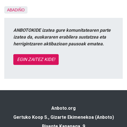
ABADIÑO
ANBOTOKIDE izatea gure komunitatearen parte
izatea da, euskararen erabilera sustatzea eta
herrigintzaren aktibazioan pausoak ematea.
EGIN ZAITEZ KIDE!
Anboto.org
Gertuko Koop S., Gizarte Ekimenekoa (Anboto)
Bixente Kapanaga, 9