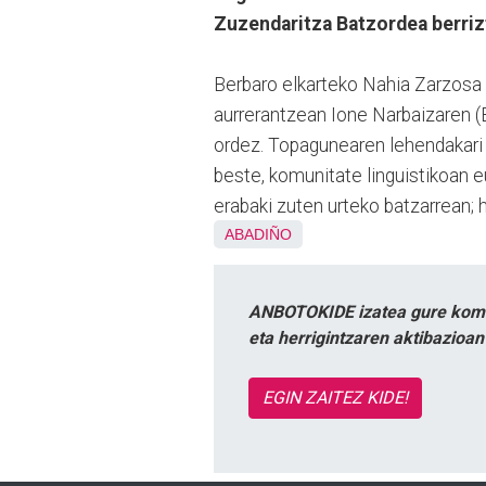
Zuzendaritza Batzordea berriz
Berbaro elkarteko Nahia Zarzosa e
aurrerantzean Ione Narbaizaren (B
ordez. Topagunearen lehendakari K
beste, komunitate linguistikoan 
erabaki zuten urteko batzarrean; 
ABADIÑO
ANBOTOKIDE izatea gure komun
eta herrigintzaren aktibazioa
EGIN ZAITEZ KIDE!