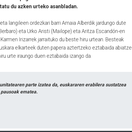
tatu du azken urteko asanbladan.
ta langileen ordezkari barri Amaia Alberdik jardungo dute
erbaro) eta Urko Aristi (Mailope) eta Aritza Escandón-en
armen Irizarrek jarraituko du beste hiru urtean. Besteak
euskara elkarteek duten papera aztertzeko eztabaida abiatz
hiru urte iraungo duen eztabaida izango da.
itatearen parte izatea da, euskararen erabilera sustatzea
n pausoak ematea.