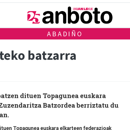
ABADIÑO
teko batzarra
batzen dituen Topagunea euskara
Zuzendaritza Batzordea berriztatu du
an.
ituen Topagunea euskara elkarteen federazioak