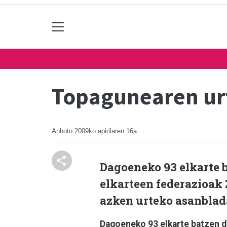
Topagunearen ur
Anboto
2009ko apirilaren 16a
Dagoeneko 93 elkarte 
elkarteen federazioak 
azken urteko asanblad
Dagoeneko 93 elkarte batzen d