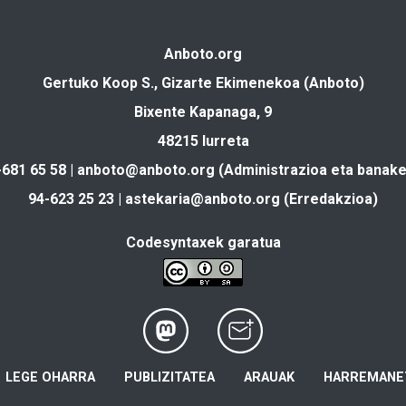
Anboto.org
Gertuko Koop S., Gizarte Ekimenekoa (Anboto)
Bixente Kapanaga, 9
48215 Iurreta
-681 65 58 |
anboto@anboto.org
(Administrazioa eta banake
94-623 25 23 |
astekaria@anboto.org
(Erredakzioa)
Codesyntaxek garatua
LEGE OHARRA
PUBLIZITATEA
ARAUAK
HARREMANE