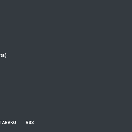
ta)
TARAKO
RSS