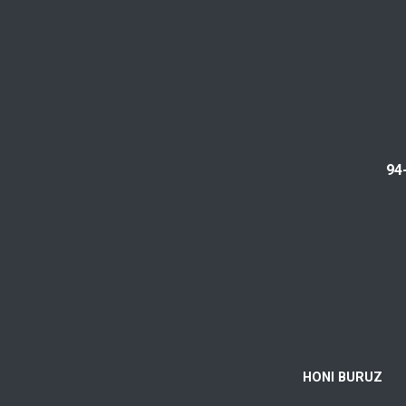
94
HONI BURUZ