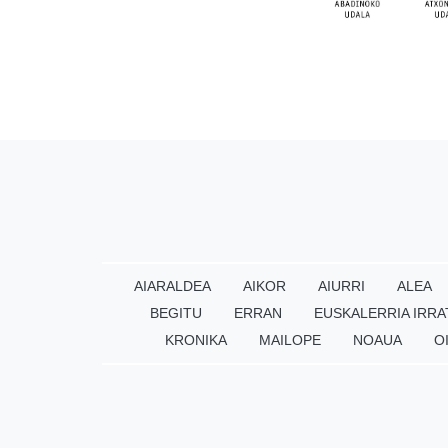
AIARALDEA
AIKOR
AIURRI
ALEA
BEGITU
ERRAN
EUSKALERRIA IRRA
KRONIKA
MAILOPE
NOAUA
O