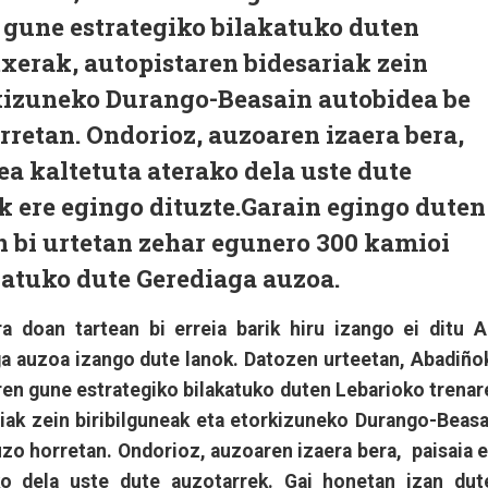
gune estrategiko bilakatuko duten
xerak, autopistaren bidesariak zein
rkizuneko Durango-Beasain autobidea be
rretan. Ondorioz, auzoaren izaera bera,
tea kaltetuta aterako dela uste dute
k ere egingo dituzte.Garain egingo duten
 bi urtetan zehar egunero 300 kamioi
atuko dute Gerediaga auzoa.
ra doan tartean bi erreia barik hiru izango ei ditu A
a auzoa izango dute lanok. Datozen urteetan, Abadiño
ren gune estrategiko bilakatuko duten Lebarioko trenar
riak zein biribilguneak eta etorkizuneko Durango-Beasa
zo horretan. Ondorioz, auzoaren izaera bera, paisaia e
rako dela uste dute auzotarrek. Gai honetan izan dut