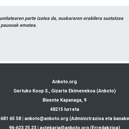
itatearen parte izatea da, euskararen erabilera sustatzea
n pausoak ematea.
Anboto.org
Gertuko Koop S., Gizarte Ekimenekoa (Anboto)
Bixente Kapanaga, 9
48215 Iurreta
-681 65 58 |
anboto@anboto.org
(Administrazioa eta banake
94-623 25 23 |
astekaria@anboto.org
(Erredakzioa)