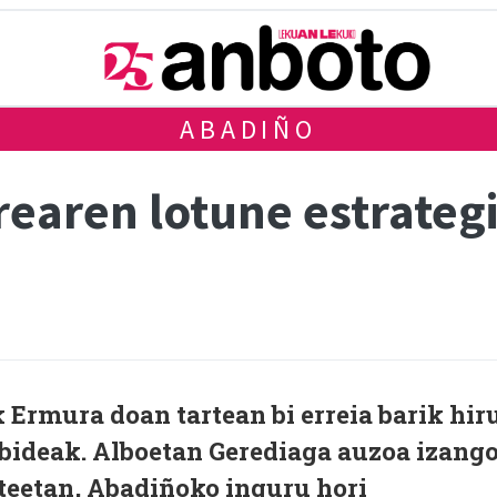
ABADIÑO
earen lotune estrategi
k Ermura doan tartean bi erreia barik hir
obideak. Alboetan Gerediaga auzoa izang
rteetan, Abadiñoko inguru hori