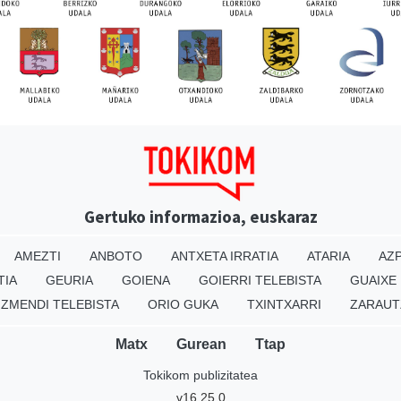
Gertuko informazioa, euskaraz
AMEZTI
ANBOTO
ANTXETA IRRATIA
ATARIA
AZP
TIA
GEURIA
GOIENA
GOIERRI TELEBISTA
GUAIXE
IZMENDI TELEBISTA
ORIO GUKA
TXINTXARRI
ZARAUT
Matx
Gurean
Ttap
Tokikom publizitatea
v16.25.0