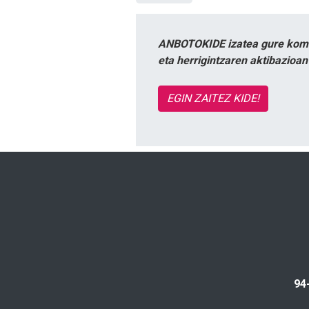
ANBOTOKIDE izatea gure komun
eta herrigintzaren aktibazioa
EGIN ZAITEZ KIDE!
94