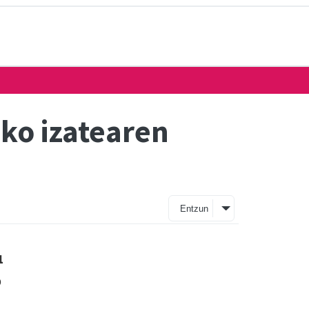
ko izatearen
Entzun
u
o