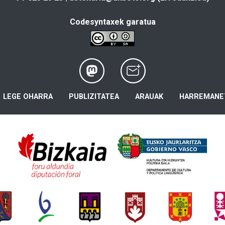
Codesyntaxek garatua
LEGE OHARRA
PUBLIZITATEA
ARAUAK
HARREMANE