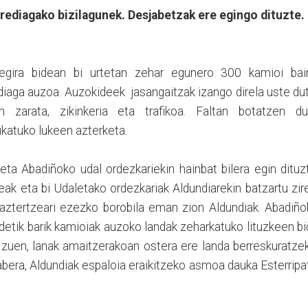
erediagako bizilagunek. Desjabetzak ere egingo dituzte.
egira bidean bi urtetan zehar egunero 300 kamioi bai
iaga auzoa. Auzokideek jasangaitzak izango direla uste d
n zarata, zikinkeria eta trafikoa. Faltan botatzen du
ikatuko lukeen azterketa.
 eta Abadiñoko udal ordezkariekin hainbat bilera egin dituz
ak eta bi Udaletako ordezkariak Aldundiarekin batzartu zir
aztertzeari ezezko borobila eman zion Aldundiak. Abadiño
detik barik kamioiak auzoko landak zeharkatuko lituzkeen b
 zuen, lanak amaitzerakoan ostera ere landa berreskuratze
bera, Aldundiak espaloia eraikitzeko asmoa dauka Esterripa