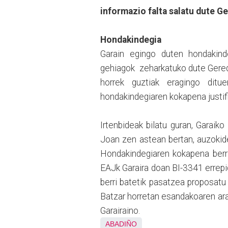
informazio falta salatu dute G
Hondakindegia
Garain egingo duten hondakind
gehiagok zeharkatuko dute Gered
horrek guztiak eragingo ditue
hondakindegiaren kokapena justif
Irtenbideak bilatu guran, Garaiko
Joan zen astean bertan, auzokide
Hondakindegiaren kokapena berr
EAJk Garaira doan BI-3341 errepi
berri batetik pasatzea proposatu
Batzar horretan esandakoaren ara
Garairaino.
ABADIÑO