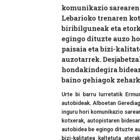
komunikazio sarearen 
Lebarioko trenaren kot
biribilguneak eta eto
egingo dituzte auzo ho
paisaia eta bizi-kalita
auzotarrek. Desjabetza
hondakindegira bidean
baino gehiagok zehark
Urte bi barru Iurretatik Ermu
autobideak. Alboetan Gerediag
inguru hori komunikazio sarea
kotxerak, autopistaren bidesa
autobidea be egingo dituzte au
bizi-kalitatea kaltetuta ate