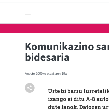
Komunikazino sar
bidesaria
Anboto
2009ko otsailaren 19a
Urte bi barru Iurretati
izango ei ditu A-8 aut
dute lanok. Datozen u