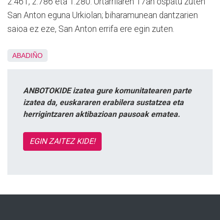
2.461, 2.786 eta 1.280. Urtarrilaren 17an ospatu zuten
San Anton eguna Urkiolan; biharamunean dantzarien
saioa ez eze, San Anton errifa ere egin zuten.
ABADIÑO
ANBOTOKIDE izatea gure komunitatearen parte
izatea da, euskararen erabilera sustatzea eta
herrigintzaren aktibazioan pausoak ematea.
EGIN ZAITEZ KIDE!