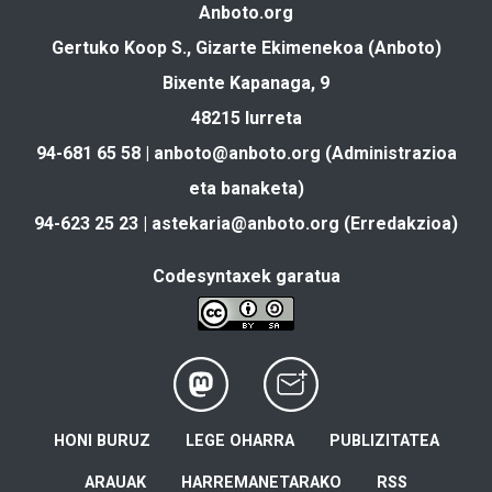
Anboto.org
Gertuko Koop S., Gizarte Ekimenekoa (Anboto)
Bixente Kapanaga, 9
48215 Iurreta
94-681 65 58 |
anboto@anboto.org
(Administrazioa
eta banaketa)
94-623 25 23 |
astekaria@anboto.org
(Erredakzioa)
Codesyntaxek garatua
HONI BURUZ
LEGE OHARRA
PUBLIZITATEA
ARAUAK
HARREMANETARAKO
RSS