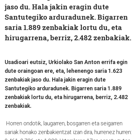
jaso du. Hala jakin eragin dute
Santutegiko arduradunek. Bigarren
saria 1.889 zenbakiak lortu du, eta
hirugarrena, berriz, 2.482 zenbakiak.
Usadioari eutsiz, Urkiolako San Anton errifa egin
dute oraingoan ere, eta, lehenengo saria 1.623
zenbakiak jaso du. Hala jakin eragin dute
Santutegiko arduradunek. Bigarren saria 1.889
zenbakiak lortu du, eta hirugarrena, berriz, 2.482
zenbakiak.
Horren ondotik, laugarren, bosgarren eta seigarren
sariak honako zenbakientzat izan dira, hurrenez hurren: