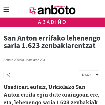
ABADIÑO
San Anton errifako lehenengo
saria 1.623 zenbakiarentzat
Anboto
2009ko urtarrilaren 29a
Entzun
Usadioari eutsiz, Urkiolako San
Anton errifa egin dute oraingoan ere,
eta, lehenengo saria 1.623 zenbakiak