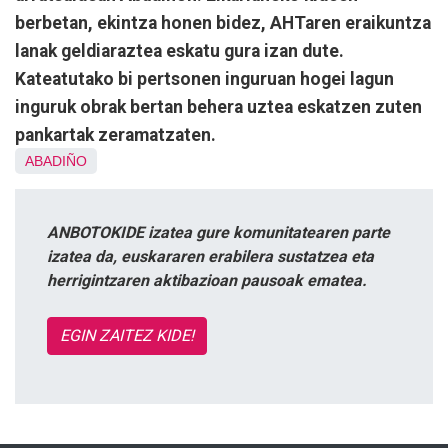
berbetan, ekintza honen bidez, AHTaren eraikuntza
lanak geldiaraztea eskatu gura izan dute.
Kateatutako bi pertsonen inguruan hogei lagun
inguruk obrak bertan behera uztea eskatzen zuten
pankartak zeramatzaten.
ABADIÑO
ANBOTOKIDE izatea gure komunitatearen parte
izatea da, euskararen erabilera sustatzea eta
herrigintzaren aktibazioan pausoak ematea.
EGIN ZAITEZ KIDE!