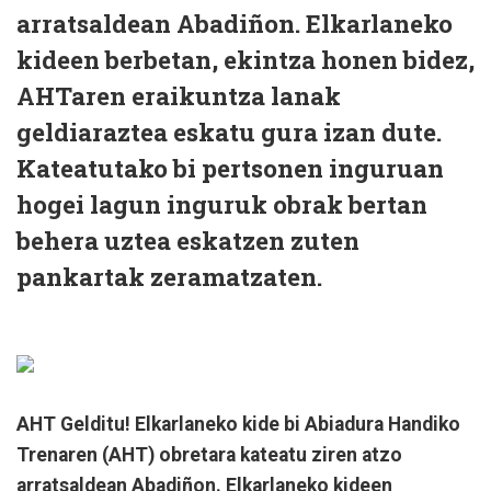
arratsaldean Abadiñon. Elkarlaneko
kideen berbetan, ekintza honen bidez,
AHTaren eraikuntza lanak
geldiaraztea eskatu gura izan dute.
Kateatutako bi pertsonen inguruan
hogei lagun inguruk obrak bertan
behera uztea eskatzen zuten
pankartak zeramatzaten.
AHT Gelditu! Elkarlaneko kide bi Abiadura Handiko
Trenaren (AHT) obretara kateatu ziren atzo
arratsaldean Abadiñon. Elkarlaneko kideen