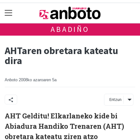
ABADIÑO
AHTaren obretara kateatu
dira
Anboto
2008ko azaroaren 5a
Entzun
AHT Gelditu! Elkarlaneko kide bi
Abiadura Handiko Trenaren (AHT)
obretara kateatu ziren atzo