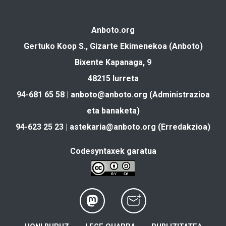
Anboto.org
Gertuko Koop S., Gizarte Ekimenekoa (Anboto)
Bixente Kapanaga, 9
48215 Iurreta
94-681 65 58 |
anboto@anboto.org
(Administrazioa
eta banaketa)
94-623 25 23 |
astekaria@anboto.org
(Erredakzioa)
Codesyntaxek garatua