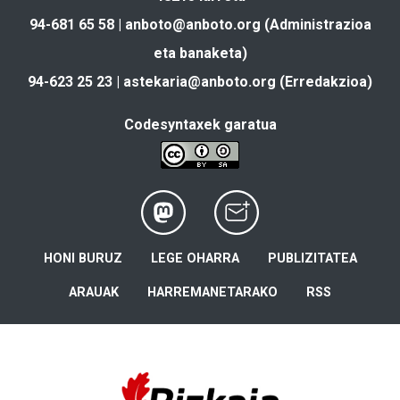
94-681 65 58 |
anboto@anboto.org
(Administrazioa
eta banaketa)
94-623 25 23 |
astekaria@anboto.org
(Erredakzioa)
Codesyntaxek garatua
HONI BURUZ
LEGE OHARRA
PUBLIZITATEA
ARAUAK
HARREMANETARAKO
RSS