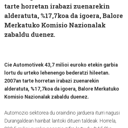
tarte horretan irabazi zuenarekin
alderatuta, %17,7koa da igoera, Balore
Merkatuko Komisio Nazionalak
zabaldu duenez.
Cie Automotivek 43,7 milioi euroko etekin garbia
lortu du urteko lehenengo bederatzi hileetan.
2007an tarte horretan irabazi zuenarekin
alderatuta, %17,7koa da igoera, Balore Merkatuko
Komisio Nazionalak zabaldu duenez.
Automozio sektorea du oraindino jarduera iturri nagusi
Durangaldean hainbat lantoki dituen taldeak. Horrela,