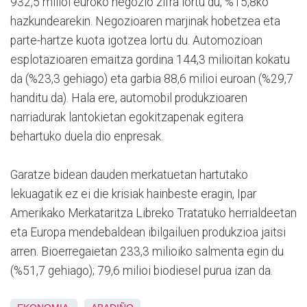
932,5 milioi euroko negozio zifra lortu du, %15,8ko
hazkundearekin. Negozioaren marjinak hobetzea eta
parte-hartze kuota igotzea lortu du. Automozioan
esplotazioaren emaitza gordina 144,3 milioitan kokatu
da (%23,3 gehiago) eta garbia 88,6 milioi euroan (%29,7
handitu da). Hala ere, automobil produkzioaren
narriadurak lantokietan egokitzapenak egitera
behartuko duela dio enpresak.
Garatze bidean dauden merkatuetan hartutako
lekuagatik ez ei die krisiak hainbeste eragin, Ipar
Amerikako Merkataritza Libreko Tratatuko herrialdeetan
eta Europa mendebaldean ibilgailuen produkzioa jaitsi
arren. Bioerregaietan 233,3 milioiko salmenta egin du
(%51,7 gehiago); 79,6 milioi biodiesel purua izan da.