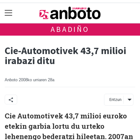
ABADIÑO
Cie-Automotivek 43,7 milioi
irabazi ditu
Anboto
2008ko urriaren 28a
Entzun
Cie Automotivek 43,7 milioi euroko
etekin garbia lortu du urteko
lehenengo bederatzi hileetan. 2007an