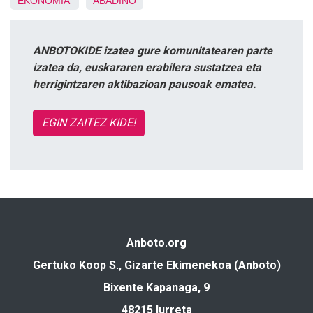
EKONOMIA
ABADIÑO
ANBOTOKIDE izatea gure komunitatearen parte
izatea da, euskararen erabilera sustatzea eta
herrigintzaren aktibazioan pausoak ematea.
EGIN ZAITEZ KIDE!
Anboto.org
Gertuko Koop S., Gizarte Ekimenekoa (Anboto)
Bixente Kapanaga, 9
48215 Iurreta