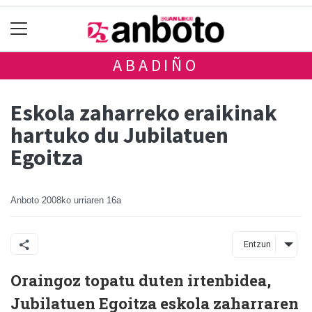
ABADIÑO
Eskola zaharreko eraikinak
hartuko du Jubilatuen
Egoitza
Anboto
2008ko urriaren 16a
Entzun
Oraingoz topatu duten irtenbidea,
Jubilatuen Egoitza eskola zaharraren