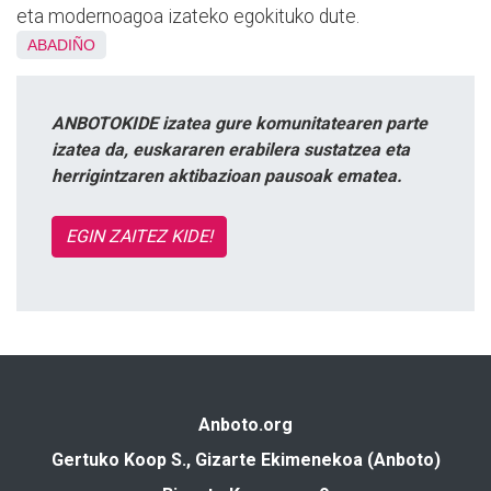
eta modernoagoa izateko egokituko dute.
ABADIÑO
ANBOTOKIDE izatea gure komunitatearen parte
izatea da, euskararen erabilera sustatzea eta
herrigintzaren aktibazioan pausoak ematea.
EGIN ZAITEZ KIDE!
Anboto.org
Gertuko Koop S., Gizarte Ekimenekoa (Anboto)