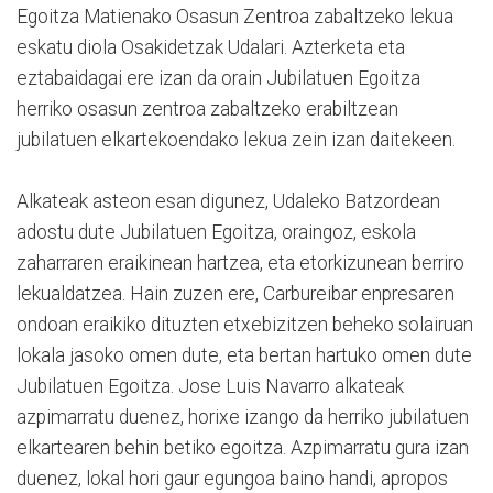
Egoitza Matienako Osasun Zentroa zabaltzeko lekua
eskatu diola Osakidetzak Udalari. Azterketa eta
eztabaidagai ere izan da orain Jubilatuen Egoitza
herriko osasun zentroa zabaltzeko erabiltzean
jubilatuen elkartekoendako lekua zein izan daitekeen.
Alkateak asteon esan digunez, Udaleko Batzordean
adostu dute Jubilatuen Egoitza, oraingoz, eskola
zaharraren eraikinean hartzea, eta etorkizunean berriro
lekualdatzea. Hain zuzen ere, Carbureibar enpresaren
ondoan eraikiko dituzten etxebizitzen beheko solairuan
lokala jasoko omen dute, eta bertan hartuko omen dute
Jubilatuen Egoitza. Jose Luis Navarro alkateak
azpimarratu duenez, horixe izango da herriko jubilatuen
elkartearen behin betiko egoitza. Azpimarratu gura izan
duenez, lokal hori gaur egungoa baino handi, apropos