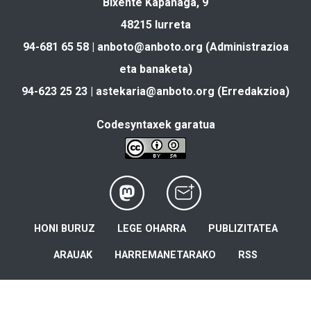
Bixente Kapanaga, 9
48215 Iurreta
94-681 65 58 |
anboto@anboto.org
(Administrazioa
eta banaketa)
94-623 25 23 |
astekaria@anboto.org
(Erredakzioa)
Codesyntaxek garatua
HONI BURUZ
LEGE OHARRA
PUBLIZITATEA
ARAUAK
HARREMANETARAKO
RSS