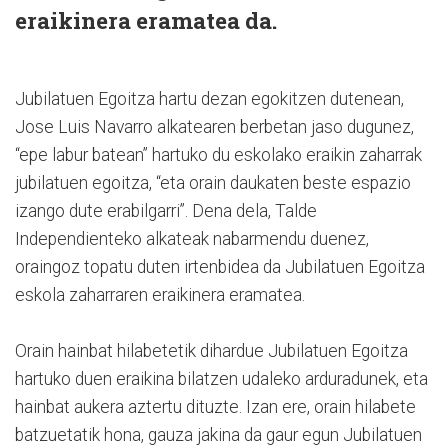
eraikinera eramatea da.
Jubilatuen Egoitza hartu dezan egokitzen dutenean,
Jose Luis Navarro alkatearen berbetan jaso dugunez,
“epe labur batean” hartuko du eskolako eraikin zaharrak
jubilatuen egoitza, “eta orain daukaten beste espazio
izango dute erabilgarri”. Dena dela, Talde
Independienteko alkateak nabarmendu duenez,
oraingoz topatu duten irtenbidea da Jubilatuen Egoitza
eskola zaharraren eraikinera eramatea.
Orain hainbat hilabetetik dihardue Jubilatuen Egoitza
hartuko duen eraikina bilatzen udaleko arduradunek, eta
hainbat aukera aztertu dituzte. Izan ere, orain hilabete
batzuetatik hona, gauza jakina da gaur egun Jubilatuen