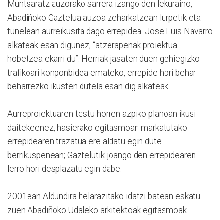
Muntsaratz auzorako sarrera izango den lekuraino,
Abadiñoko Gaztelua auzoa zeharkatzean lurpetik eta
tunelean aurreikusita dago errepidea. Jose Luis Navarro
alkateak esan digunez, “atzerapenak proiektua
hobetzea ekarri du”. Herriak jasaten duen gehiegizko
trafikoari konponbidea emateko, errepide hori behar-
beharrezko ikusten dutela esan dig alkateak.
Aurreproiektuaren testu horren azpiko planoan ikusi
daitekeenez, hasierako egitasmoan markatutako
errepidearen trazatua ere aldatu egin dute
berrikuspenean; Gaztelutik joango den errepidearen
lerro hori desplazatu egin dabe.
2001ean Aldundira helarazitako idatzi batean eskatu
zuen Abadiñoko Udaleko arkitektoak egitasmoak