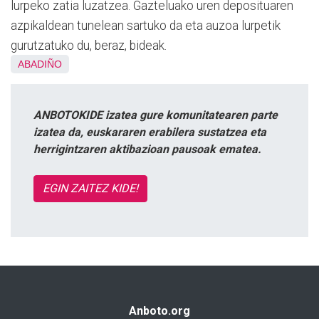
lurpeko zatia luzatzea. Gazteluako uren deposituaren
azpikaldean tunelean sartuko da eta auzoa lurpetik
gurutzatuko du, beraz, bideak.
ABADIÑO
ANBOTOKIDE izatea gure komunitatearen parte
izatea da, euskararen erabilera sustatzea eta
herrigintzaren aktibazioan pausoak ematea.
EGIN ZAITEZ KIDE!
Anboto.org