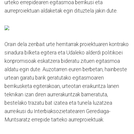
urteko errepidearen egitasmoa berrikusi eta
aurreproiektuan aldaketak egin dituztela jakin dute.
Orain dela zenbait urte herritarrak proiektuaren kontrako
sinadura bilketa egitera eta Udaleko alderdi politikoei
konpromisoak eskatzera bideratu zituen egitasmoa
aldatu egin dute. Auzotarren euren berbetan, hainbeste
urtean garatu barik geratutako egitasmoaren
berrikusketa egiterakoan, urteotan eraikuntza lanen
teknikan izan diren aurrerakuntzak barneratuta,
bestelako trazatu bat izatea eta tunela luzatzea
aurreikusi du Interbiaksozietatearen Gerediaga-
Muntsaratz errepide tarteko aurreproiektuak.