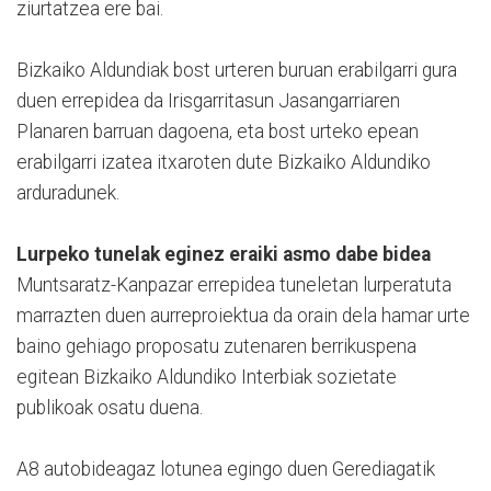
ziurtatzea ere bai.
Bizkaiko Aldundiak bost urteren buruan erabilgarri gura
duen errepidea da Irisgarritasun Jasangarriaren
Planaren barruan dagoena, eta bost urteko epean
erabilgarri izatea itxaroten dute Bizkaiko Aldundiko
arduradunek.
Lurpeko tunelak eginez eraiki asmo dabe bidea
Muntsaratz-Kanpazar errepidea tuneletan lurperatuta
marrazten duen aurreproiektua da orain dela hamar urte
baino gehiago proposatu zutenaren berrikuspena
egitean Bizkaiko Aldundiko Interbiak sozietate
publikoak osatu duena.
A8 autobideagaz lotunea egingo duen Gerediagatik