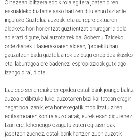
Oinezean ibiltzera edo kirola egitera joaten diren
eskualdeko biztanle asko hartzen ditu ehun biztanle
inguruko Gaztelua auzoak, eta aurreproiektuaren
aldaketa hori horientzat guztientzat onuragarria dela
adierazi digute, bai auzotarrek bai Gobernu Taldeko
ordezkariek. Hasierakoaren aldean, “proiektu hau
gauzatzen bada gazteluarrok ez dugu errepidea ikusiko
eta, laburragoa ere badenez, espropiazioak gutxiago
izango dira”, diote.
Lau edo sei erreiako errepidea estali barik joango balitz
auzoa erdibituko luke, auzotarren bizi-kalitatean eragin
negatiboa izanik, eta horrexegatik mobilizatu ziren
egitasmoaren kontra auzotarrak, eurek esan digutenez.
Izan ere, lehenengo ezagutu zuten egitasmoak
jasotzen zuenez, estali barik hartzen zuen auzotik