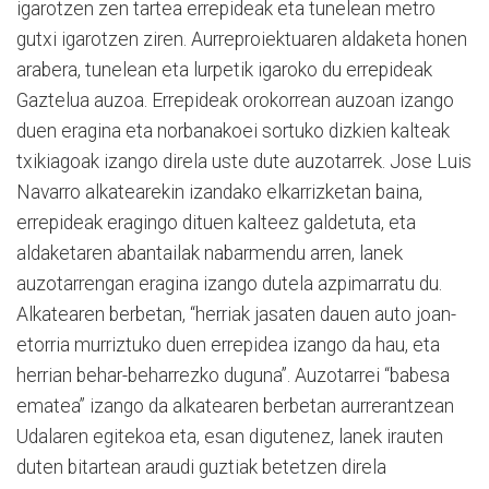
igarotzen zen tartea errepideak eta tunelean metro
gutxi igarotzen ziren. Aurreproiektuaren aldaketa honen
arabera, tunelean eta lurpetik igaroko du errepideak
Gaztelua auzoa. Errepideak orokorrean auzoan izango
duen eragina eta norbanakoei sortuko dizkien kalteak
txikiagoak izango direla uste dute auzotarrek. Jose Luis
Navarro alkatearekin izandako elkarrizketan baina,
errepideak eragingo dituen kalteez galdetuta, eta
aldaketaren abantailak nabarmendu arren, lanek
auzotarrengan eragina izango dutela azpimarratu du.
Alkatearen berbetan, “herriak jasaten dauen auto joan-
etorria murriztuko duen errepidea izango da hau, eta
herrian behar-beharrezko duguna”. Auzotarrei “babesa
ematea” izango da alkatearen berbetan aurrerantzean
Udalaren egitekoa eta, esan digutenez, lanek irauten
duten bitartean araudi guztiak betetzen direla