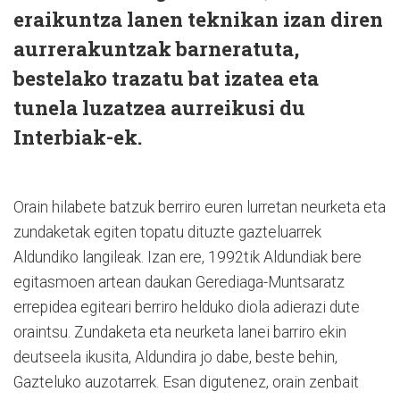
eraikuntza lanen teknikan izan diren
aurrerakuntzak barneratuta,
bestelako trazatu bat izatea eta
tunela luzatzea aurreikusi du
Interbiak-ek.
Orain hilabete batzuk berriro euren lurretan neurketa eta
zundaketak egiten topatu dituzte gazteluarrek
Aldundiko langileak. Izan ere, 1992tik Aldundiak bere
egitasmoen artean daukan Gerediaga-Muntsaratz
errepidea egiteari berriro helduko diola adierazi dute
oraintsu. Zundaketa eta neurketa lanei barriro ekin
deutseela ikusita, Aldundira jo dabe, beste behin,
Gazteluko auzotarrek. Esan digutenez, orain zenbait