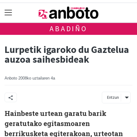
ABADIÑO
Lurpetik igaroko du Gaztelua
auzoa saihesbideak
Anboto
2008ko uztailaren 4a
Entzun
Hainbeste urtean garatu barik
geratutako egitasmoaren
berrikusketa egiterakoan, urteotan