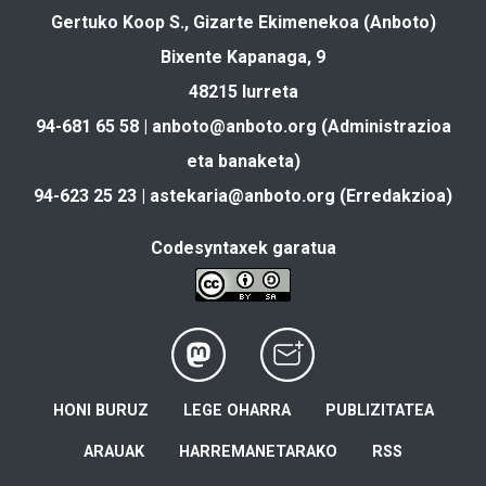
Gertuko Koop S., Gizarte Ekimenekoa (Anboto)
Bixente Kapanaga, 9
48215 Iurreta
94-681 65 58 |
anboto@anboto.org
(Administrazioa
eta banaketa)
94-623 25 23 |
astekaria@anboto.org
(Erredakzioa)
Codesyntaxek garatua
HONI BURUZ
LEGE OHARRA
PUBLIZITATEA
ARAUAK
HARREMANETARAKO
RSS