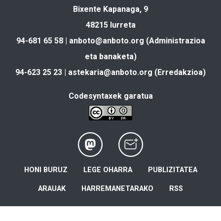
Bixente Kapanaga, 9
48215 Iurreta
94-681 65 58 |
anboto@anboto.org
(Administrazioa
eta banaketa)
94-623 25 23 |
astekaria@anboto.org
(Erredakzioa)
Codesyntaxek garatua
HONI BURUZ
LEGE OHARRA
PUBLIZITATEA
ARAUAK
HARREMANETARAKO
RSS