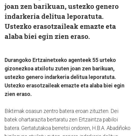
joan zen barikuan, ustezko genero
indarkeria delitua leporatuta.
Ustezko erasotzaileak emazte eta
alaba biei egin zien eraso.
Durangoko Ertzainetxeko agenteek 55 urteko
gizonezkoa atxilotu zuten joan zen barikuan,
ustezko genero indarkeria delitua leporatuta.
Ustezko erasotzaileak emazte eta alaba biei egin
zien eraso.
Biktimak osasun zentro batera eroan zituzten. Dei
batek ohartarazita bertaratu zen Ertzaintza pabiloi
batera. Gertatutakoa berretsi ondoren, H.B.A. Abadiñoko