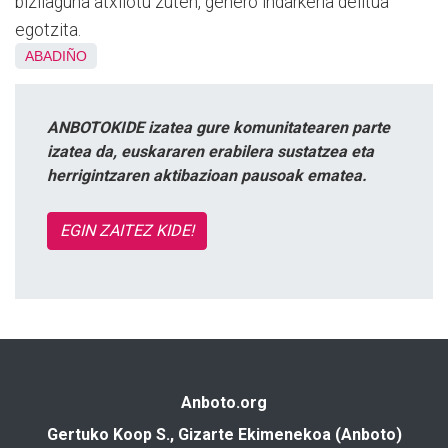
bizilaguna atxilotu zuten, genero indarkeria delitua
egotzita.
ABADIÑO
ANBOTOKIDE izatea gure komunitatearen parte
izatea da, euskararen erabilera sustatzea eta
herrigintzaren aktibazioan pausoak ematea.
EGIN ZAITEZ KIDE!
Anboto.org
Gertuko Koop S., Gizarte Ekimenekoa (Anboto)