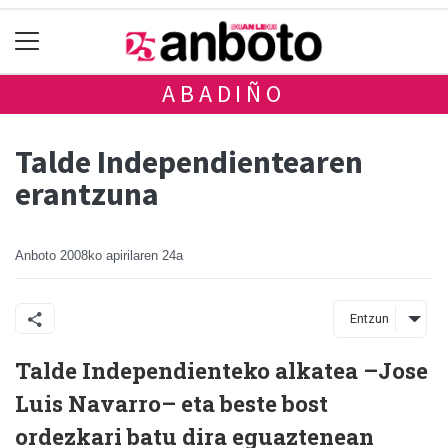
ABADIÑO
Talde Independientearen
erantzuna
Anboto
2008ko apirilaren 24a
Entzun
Talde Independienteko alkatea –Jose
Luis Navarro– eta beste bost
ordezkari batu dira eguaztenean