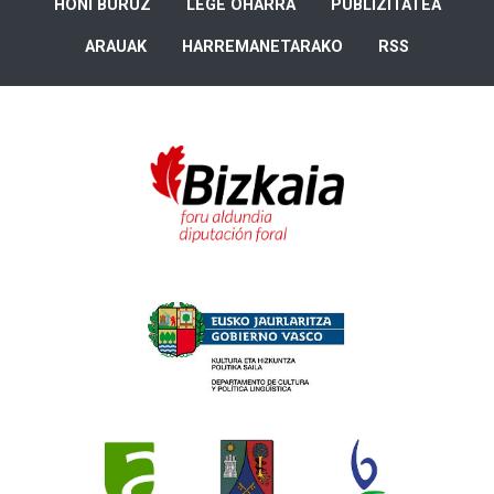
HONI BURUZ
LEGE OHARRA
PUBLIZITATEA
ARAUAK
HARREMANETARAKO
RSS