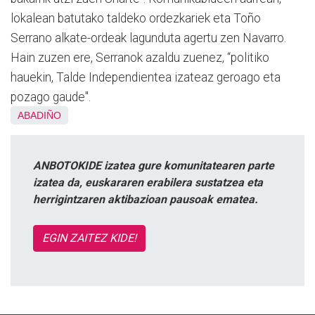
lokalean batutako taldeko ordezkariek eta Toño
Serrano alkate-ordeak lagunduta agertu zen Navarro.
Hain zuzen ere, Serranok azaldu zuenez, “politiko
hauekin, Talde Independientea izateaz geroago eta
pozago gaude".
ABADIÑO
ANBOTOKIDE izatea gure komunitatearen parte
izatea da, euskararen erabilera sustatzea eta
herrigintzaren aktibazioan pausoak ematea.
EGIN ZAITEZ KIDE!