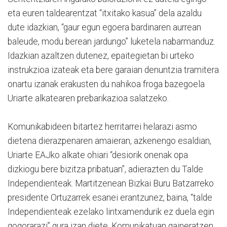
eta euren taldearentzat “itxitako kasua” dela azaldu
dute idazkian, “gaur egun egoera bardinaren aurrean
baleude, modu berean jardungo” luketela nabarmanduz.
Idazkian azaltzen dutenez, epaitegietan bi urteko
instrukzioa izateak eta bere garaian denuntzia tramitera
onartu izanak erakusten du nahikoa froga bazegoela
Uriarte alkatearen prebarikazioa salatzeko.
Komunikabideen bitartez herritarrei helarazi asmo
dietena dierazpenaren amaieran, azkenengo esaldian,
Uriarte EAJko alkate ohiari “desiorik onenak opa
dizkiogu bere bizitza pribatuan”, adierazten du Talde
Independienteak. Martitzenean Bizkai Buru Batzarreko
presidente Ortuzarrek esanei erantzunez, baina, “talde
Independienteak ezelako lintxamendurik ez duela egin
gogorarazi” gura izan diete. Komunikatuan gaineratzen