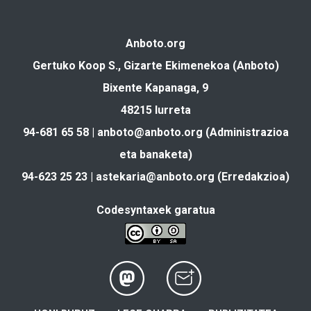
Anboto.org
Gertuko Koop S., Gizarte Ekimenekoa (Anboto)
Bixente Kapanaga, 9
48215 Iurreta
94-681 65 58 |
anboto@anboto.org
(Administrazioa
eta banaketa)
94-623 25 23 |
astekaria@anboto.org
(Erredakzioa)
Codesyntaxek garatua