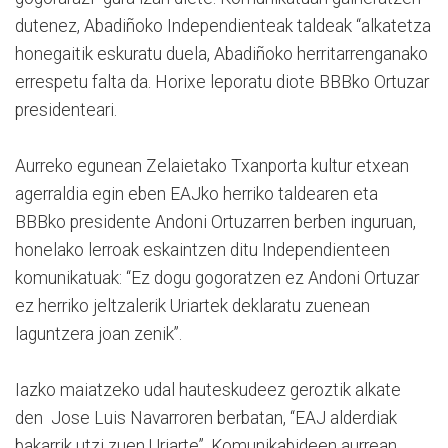
dutenez, Abadiñoko Independienteak taldeak “alkatetza
honegaitik eskuratu duela, Abadiñoko herritarrenganako
errespetu falta da. Horixe leporatu diote BBBko Ortuzar
presidenteari.
Aurreko egunean Zelaietako Txanporta kultur etxean
agerraldia egin eben EAJko herriko taldearen eta
BBBko presidente Andoni Ortuzarren berben inguruan,
honelako lerroak eskaintzen ditu Independienteen
komunikatuak: “Ez dogu gogoratzen ez Andoni Ortuzar
ez herriko jeltzalerik Uriartek deklaratu zuenean
laguntzera joan zenik”.
Iazko maiatzeko udal hauteskudeez geroztik alkate
den Jose Luis Navarroren berbatan, “EAJ alderdiak
bakarrik utzi zuen Uriarte”. Komunikabideen aurrean,