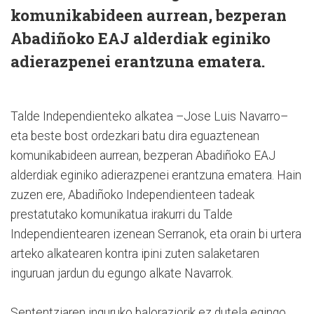
komunikabideen aurrean, bezperan
Abadiñoko EAJ alderdiak eginiko
adierazpenei erantzuna ematera.
Talde Independienteko alkatea –Jose Luis Navarro–
eta beste bost ordezkari batu dira eguaztenean
komunikabideen aurrean, bezperan Abadiñoko EAJ
alderdiak eginiko adierazpenei erantzuna ematera. Hain
zuzen ere, Abadiñoko Independienteen tadeak
prestatutako komunikatua irakurri du Talde
Independientearen izenean Serranok, eta orain bi urtera
arteko alkatearen kontra ipini zuten salaketaren
inguruan jardun du egungo alkate Navarrok.
Sententziaren inguruko baloraziorik ez dutela egingo