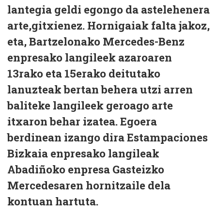
lantegia geldi egongo da astelehenera
arte,gitxienez. Hornigaiak falta jakoz,
eta, Bartzelonako Mercedes-Benz
enpresako langileek azaroaren
13rako eta 15erako deitutako
lanuzteak bertan behera utzi arren
baliteke langileek geroago arte
itxaron behar izatea. Egoera
berdinean izango dira Estampaciones
Bizkaia enpresako langileak
Abadiñoko enpresa Gasteizko
Mercedesaren hornitzaile dela
kontuan hartuta.