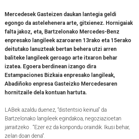
Mercedesek Gasteizen daukan lantegia geldi
egongo da astelehenera arte, gitxienez. Hornigaiak
falta jakoz, eta, Bartzelonako Mercedes-Benz
enpresako langileek azaroaren 13rako eta 15erako
deitutako lanuzteak bertan behera utzi arren
baliteke langileek geroago arte itxaron behar
izatea. Egoera berdinean izango dira
Estampaciones Bizkaia enpresako langileak,
Abadiñoko enpresa Gasteizko Mercedesaren
hornitzaile dela kontuan hartuta.
LABek azaldu duenez, “distentsio keinua” da
Bartzelonako langileek egindakoa, negoziazioetan
jarraitzeko . “Ezer ez da konpondu oraindik. Ikusi behar,
zelan doan dena”.