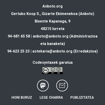
Anboto.org
Gertuko Koop S., Gizarte Ekimenekoa (Anboto)
Bixente Kapanaga, 9
48215 Iurreta
94-681 65 58 |
anboto@anboto.org
(Administrazioa
eta banaketa)
94-623 25 23 |
astekaria@anboto.org
(Erredakzioa)
Codesyntaxek garatua
HONI BURUZ
LEGE OHARRA
PUBLIZITATEA