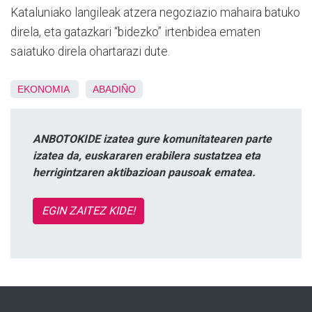
Kataluniako langileak atzera negoziazio mahaira batuko
direla, eta gatazkari “bidezko” irtenbidea ematen
saiatuko direla ohartarazi dute.
EKONOMIA
ABADIÑO
ANBOTOKIDE izatea gure komunitatearen parte
izatea da, euskararen erabilera sustatzea eta
herrigintzaren aktibazioan pausoak ematea.
EGIN ZAITEZ KIDE!