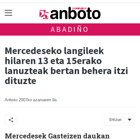
ABADIÑO
Mercedeseko langileek
hilaren 13 eta 15erako
lanuzteak bertan behera itzi
dituzte
Anboto
2007ko azaroaren 9a
Entzun
Mercedesek Gasteizen daukan