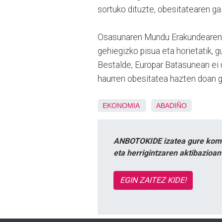
sortuko dituzte, obesitatearen ga
Osasunaren Mundu Erakundearen a
gehiegizko pisua eta horietatik, g
Bestalde, Europar Batasunean ei 
haurren obesitatea hazten doan g
EKONOMIA
ABADIÑO
ANBOTOKIDE izatea gure komun
eta herrigintzaren aktibazioa
EGIN ZAITEZ KIDE!