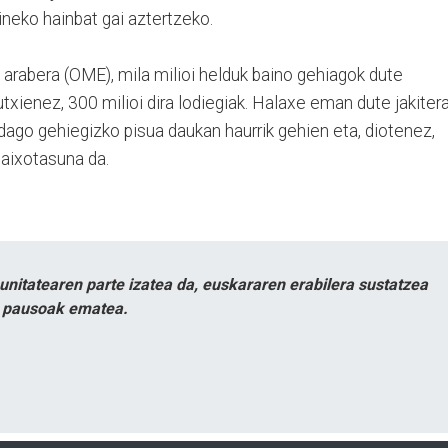
ineko hainbat gai aztertzeko.
rabera (OME), mila milioi helduk baino gehiagok dute
utxienez, 300 milioi dira lodiegiak. Halaxe eman dute jakitera
dago gehiegizko pisua daukan haurrik gehien eta, diotenez,
aixotasuna da.
itatearen parte izatea da, euskararen erabilera sustatzea
n pausoak ematea.