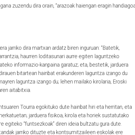
ngana zuzendu dira orain, “arazoak haiengan eragin handiago
ra jarriko dira martxan ardatz biren inguruan: “Batetik,
rrantzia, haurren loditasunari aurre egiten laguntzeko
teko informazio-kanpaina garatuz; eta, bestetik, jarduera
dirauen bitartean hainbat erakunderen laguntza izango du
ayren laguntza izango du; lehen mailako kirolaria, Eroski
en aitabitxia.
tsuaren Tourra egokituko dute hainbat hiri eta herritan, eta
merkatuetan; jarduera fisikoa, kirola eta horiek sustatutako
rre egiteko “funtsezkoak” diren ideia bultzatu gura dute.
ndak jarriko dituzte eta kontsumitzaileen eskolak ere