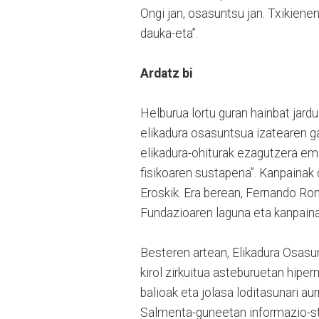
Ongi jan, osasuntsu jan. Txikiene
dauka-eta”.
Ardatz bi
Helburua lortu guran hainbat jardue
elikadura osasuntsua izatearen ga
elikadura-ohiturak ezagutzera ema
fisikoaren sustapena”. Kanpainak 
Eroskik. Era berean, Fernando Rom
Fundazioaren laguna eta kanpainar
Besteren artean, Elikadura Osasun
kirol zirkuitua asteburuetan hiper
balioak eta jolasa loditasunari au
Salmenta-guneetan informazio-sta