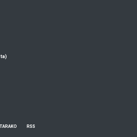
ta)
TARAKO
RSS