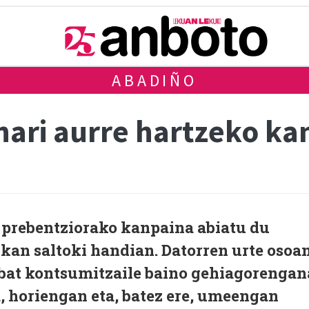
ABADIÑO
nari aurre hartzeko ka
 prebentziorako kanpaina abiatu du
kan saltoki handian. Datorren urte osoa
i bat kontsumitzaile baino gehiagorengan
, horiengan eta, batez ere, umeengan