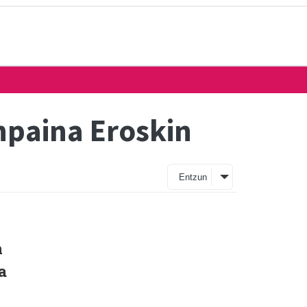
npaina Eroskin
Entzun
n
a