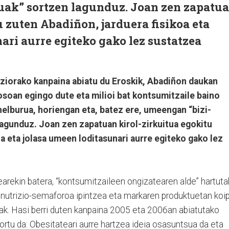
suak” sortzen lagunduz. Joan zen zapatu
u zuten Abadiñon, jarduera fisikoa eta
ari aurre egiteko gako lez sustatzea
ziorako kanpaina abiatu du Eroskik, Abadiñon daukan
 osoan egingo dute eta milioi bat kontsumitzaile baino
elburua, horiengan eta, batez ere, umeengan “bizi-
agunduz. Joan zen zapatuan kirol-zirkuitua egokitu
a eta jolasa umeen loditasunari aurre egiteko gako lez
zearekin batera, “kontsumitzaileen ongizatearen alde” hartut
; nutrizio-semaforoa ipintzea eta markaren produktuetan koi
eak. Hasi berri duten kanpaina 2005 eta 2006an abiatutako
sortu da: Obesitateari aurre hartzea ideia osasuntsua da eta