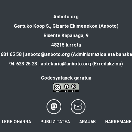
Anboto.org
Gertuko Koop S., Gizarte Ekimenekoa (Anboto)
Bixente Kapanaga, 9
48215 Iurreta
-681 65 58 |
anboto@anboto.org
(Administrazioa eta banake
94-623 25 23 |
astekaria@anboto.org
(Erredakzioa)
Codesyntaxek garatua
LEGE OHARRA
PUBLIZITATEA
ARAUAK
HARREMANE