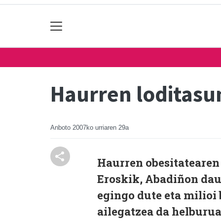
Haurren loditasu
Anboto
2007ko urriaren 29a
Haurren obesitatearen
Eroskik, Abadiñon dau
egingo dute eta milio
ailegatzea da helburua