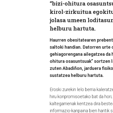
“bizi-ohitura osasunt
kirol-zirkuitua egokit
jolasa umeen loditasun
helburu hartuta.
Haurren obesitatearen prebent
saltoki handian. Datorren urte
gehiagorengana ailegatzea da h
ohitura osasuntsuak” sortzen l
zuten Abadiñon, jarduera fisiko
sustatzea helburu hartuta.
Eroski zurekin lelo berria kalerat
hiru konpromisoetako bat da hori
kaltegarrienak kentzea dira best
informazio-kanpaina bien haritik 